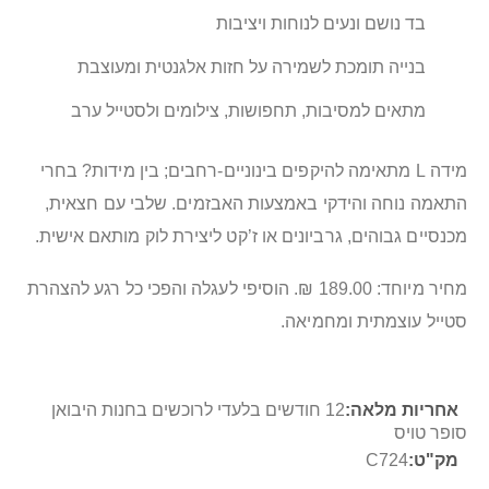
בד נושם ונעים לנוחות ויציבות
בנייה תומכת לשמירה על חזות אלגנטית ומעוצבת
מתאים למסיבות, תחפושות, צילומים ולסטייל ערב
מידה L מתאימה להיקפים בינוניים-רחבים; בין מידות? בחרי
התאמה נוחה והידקי באמצעות האבזמים. שלבי עם חצאית,
מכנסיים גבוהים, גרביונים או ז’קט ליצירת לוק מותאם אישית.
מחיר מיוחד: 189.00 ₪. הוסיפי לעגלה והפכי כל רגע להצהרת
סטייל עוצמתית ומחמיאה.
מידע
12 חודשים בלעדי לרוכשים בחנות היבואן
נוסף
סופר טויס
C724