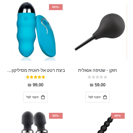
-60%
חוקן - שטיפה אנאלית
ביצת רטט אל-חוטית מסיליקון רפואי בגודל של 8 ס"מ ורוחב 3 ס"מ בעלת 20 מהירויות שונות "ENKI"
Rating:
דירוג:
93%
0%
99.00 ₪
59.00 ₪
הוסף לסל
הוסף לסל
-38%
-48%