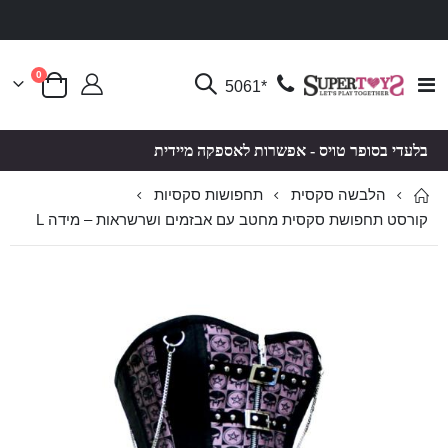
פריטים
0
Toggle
*5061
סל קניות
Nav
בלעדי בסופר טויס - אפשרות לאספקה מיידית
הלבשה סקסית
תחפושות סקסיות
קורסט תחפושת סקסית מחטב עם אבזמים ושרשראות – מידה L
לדלג
לדלג
לסוף
להתחלה
של
של
גלריית
גלריית
תמונות
תמונות