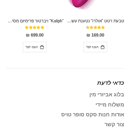
טבעת רטט "אולרו" נטענת עשויה סיליקון רפואי עם רטט חזק ומטריף חושים
"Kaliph" ויברטור פרימיום מסיליקון רפואי , נטען, שקט במיוחד, מסתובב ומתפתל, שמנמן עם חדירה 14 סמ
דירוג:
דירוג:
100%
91%
699.00 ₪
169.00 ₪
הוסף לסל
הוסף לסל
כדאי לדעת
בלוג אביזרי מין
משלוח מיידי
אודות חנות סקס סופר טויס
צור קשר