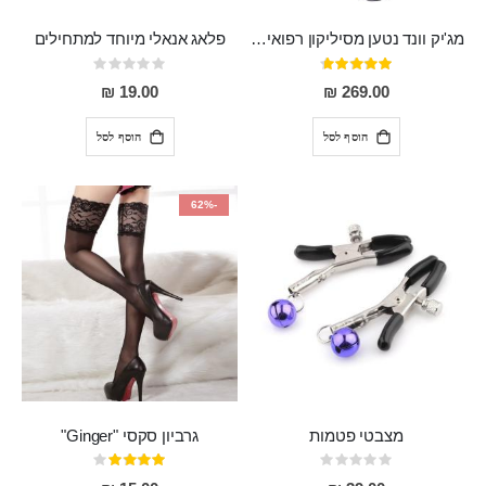
מג'יק וונד נטען מסיליקון רפואי חזק בעל 12 מצבי רטט ו6 מהירויות שונות ROMI
פלאג אנאלי מיוחד למתחילים
דירוג:
Rating:
0%
93%
19.00 ₪
269.00 ₪
הוסף לסל
הוסף לסל
-62%
מצבטי פטמות
גרביון סקסי "Ginger"
Rating:
דירוג:
80%
0%