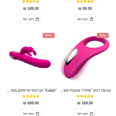
דירוג:
דירוג:
100%
93%
249.00 ₪
99.00 ₪
הוסף לסל
הוסף לסל
-29%
-32%
טבעת רטט "אולרו" נטענת עשויה סיליקון רפואי עם רטט חזק ומטריף חושים
"Kaliph" ויברטור פרימיום מסיליקון רפואי , נטען, שקט במיוחד, מסתובב ומתפתל, שמנמן עם חדירה 14 סמ
דירוג:
דירוג:
100%
91%
699.00 ₪
169.00 ₪
הוסף לסל
הוסף לסל