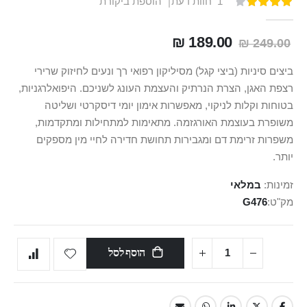
1
חוות דעת
הוספת ביקורת
דירוג:
100
80
% of
189.00 ₪
249.00 ₪
ביצים סיניות (ביצי קגל) מסיליקון רפואי רך ונעים לחיזוק שרירי
רצפת האגן, הצרת הנרתיק והעצמת העונג לשניכם. היפואלרגניות,
בטוחות וקלות לניקוי, מאפשרות אימון יומי דיסקרטי ושליטה
משופרת בעוצמת האורגזמה. מתאימות למתחילות ומתקדמות,
משפרות זרימת דם ומגבירות תחושת חדירה לחיי מין מספקים
יותר.
זמינות:
במלאי
מק"ט
G476
הוסף לסל