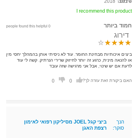
4 בנוב׳ 2018
סימונה
I recommend this product
חמוד ביותר
0 people found this helpful
דירוג
ביצים איכותיות מבחינת החומר. עוד לא ניסיתי אותן בהמהלך יחסי מין
או להנאה מינית, כרגע זה יותר לחיזוק שרירי הנרתיק. קשה לי עוד
לדעת אם יש שינוי, אבל אני מרגישה שזה עובד
0
0
האם ביקורת זאת עזרה לך?
הנך
ביצי קגל JOEL מסיליקון רפואי לאימון
סוקר:
רצפת האגן