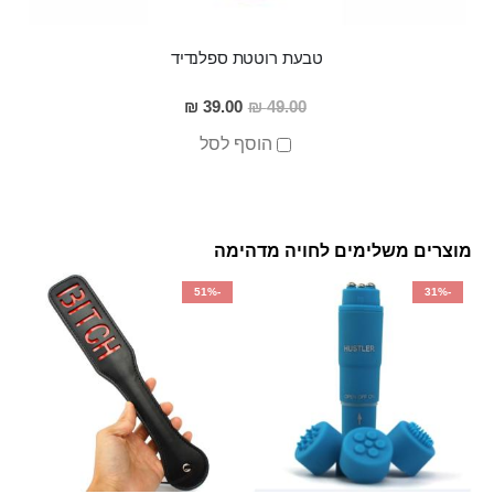
טבעת רוטטת ספלנדיד
מחיר
39.00 ₪
49.00 ₪
מבצע
הוסף לסל
מוצרים משלימים לחויה מדהימה
-51%
-31%