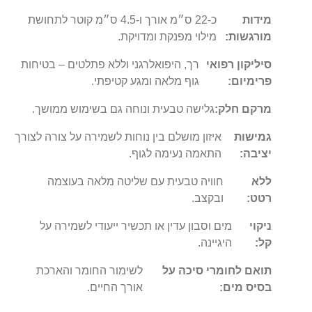
מידות
כ‑22 ס״מ אורך ו‑4.5 ס״מ קוטר לתחושת
מורגשות:
מילוי מפנקת ומדויקת.
סיליקון רפואי
רך, היפואלרגני וללא פתלטים – בטיחות
פרימיום:
גוף מלאה ומגע קטיפתי.
מרקם חלק:
גלישה טבעית ונוחה גם בשימוש ממושך.
גמישות
איזון מושלם בין נוחות לשמירה על צורה לצורך
יציבה:
התאמה נעימה לגוף.
ללא
חוויה טבעית עם שליטה מלאה בעוצמה
רטט:
ובקצב.
ניקוי
מים וסבון עדין או תכשיר ייעודי לשמירה על
קל:
היגיינה.
תואם לחומרי סיכה על
לשימור החומר והארכת
בסיס מים:
אורך החיים.