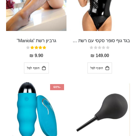
בגד גוף סופר סקסי עם רשת שקופה בחזה ושרשרות מלמעלה וריצרץ מלמטה Pan במפשעה
גרביון רשת "Maniola"
Rating:
דירוג:
80%
0%
9.90 ₪
149.00 ₪
הוסף לסל
הוסף לסל
-60%