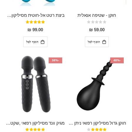
חוקן - שטיפה אנאלית
ביצת רטט אל-חוטית מסיליקון רפואי בגודל של 8 ס"מ ורוחב 3 ס"מ בעלת 20 מהירויות שונות "ENKI"
Rating:
דירוג:
93%
0%
99.00 ₪
59.00 ₪
הוסף לסל
הוסף לסל
-38%
-48%
חוקן גדול מסיליקון רפואי ניתן לשימוש גם כפלאג וגם כחרוזים אנאלים
מגיק וונד מסיליקון רפואי ,שקט במיוחד, נטען בעל 10 מהירויות שונות "Erna"
דירוג:
דירוג: