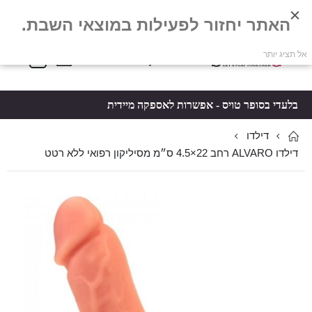
האתר יחזור לפעילות במוצאי השבת.
פריטים
0
אל תציג יותר
Toggle
*5061
סל קניות
Nav
בלעדי בסופר טויס - אפשרות לאספקה מיידית
דילדו
דילדו ALVARO רחב 22×4.5 ס״מ מסיליקון רפואי ללא רטט
לדלג
לדלג
לסוף
להתחלה
של
של
גלריית
גלריית
תמונות
תמונות