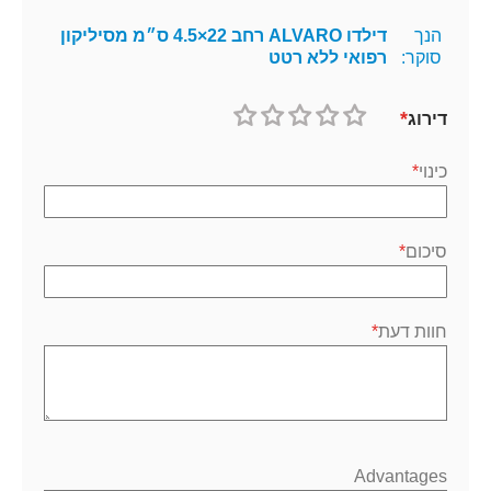
הנך
דילדו ALVARO רחב 22×4.5 ס״מ מסיליקון
סוקר:
רפואי ללא רטט
דירוג
1
2
3
4
5
כוכב
כוכבים
כוכבים
כוכבים
כוכבים
כינוי
סיכום
חוות דעת
Advantages