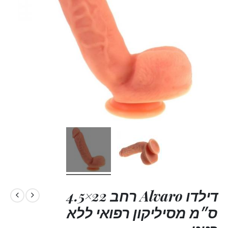
דילדו Alvaro רחב 22×4.5
ס״מ מסיליקון רפואי ללא