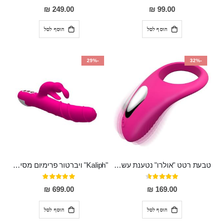
100%
80%
249.00 ₪
99.00 ₪
הוסף לסל
הוסף לסל
-29%
-32%
טבעת רטט "אולרו" נטענת עשויה סיליקון רפואי עם רטט חזק ומטריף חושים
"Kaliph" ויברטור פרימיום מסיליקון רפואי , נטען, שקט במיוחד, מסתובב ומתפתל, שמנמן עם חדירה 14 סמ
דירוג:
דירוג:
100%
91%
699.00 ₪
169.00 ₪
הוסף לסל
הוסף לסל