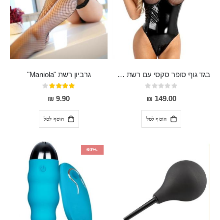
בגד גוף סופר סקסי עם רשת שקופה בחזה ושרשרות מלמעלה וריצרץ מלמטה Pan במפשעה
גרביון רשת "Maniola"
Rating:
דירוג:
80%
0%
9.90 ₪
149.00 ₪
הוסף לסל
הוסף לסל
-60%