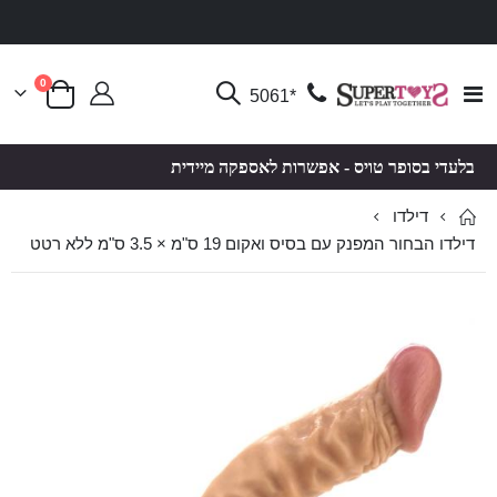
פריטים
0
Toggle
*5061
סל קניות
Nav
בלעדי בסופר טויס - אפשרות לאספקה מיידית
דילדו
דילדו הבחור המפנק עם בסיס ואקום 19 ס"מ × 3.5 ס"מ ללא רטט
לדלג
לדלג
לסוף
להתחלה
של
של
גלריית
גלריית
תמונות
תמונות