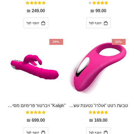
דירוג:
דירוג:
100%
80%
249.00 ₪
99.00 ₪
הוסף לסל
הוסף לסל
-29%
-32%
טבעת רטט "אולרו" נטענת עשויה סיליקון רפואי עם רטט חזק ומטריף חושים
"Kaliph" ויברטור פרימיום מסיליקון רפואי , נטען, שקט במיוחד, מסתובב ומתפתל, שמנמן עם חדירה 14 סמ
דירוג:
דירוג:
100%
91%
699.00 ₪
169.00 ₪
הוסף לסל
הוסף לסל