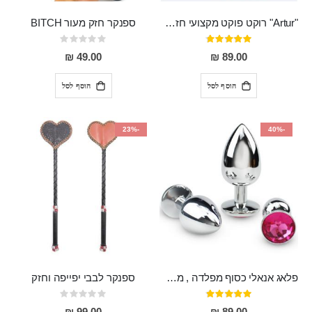
"Artur" רוקט פוקט מקצועי חזק במיוחד
ספנקר חזק מעור BITCH
דירוג:
Rating:
0%
95%
49.00 ₪
89.00 ₪
הוסף לסל
הוסף לסל
-23%
-40%
פלאג אנאלי כסוף מפלדה , מתאים ללבישה מתחת לבגדים, בגודל 7.3 על 2.8 ס"מ
ספנקר לבבי יפייפה וחזק
דירוג:
Rating:
0%
97%