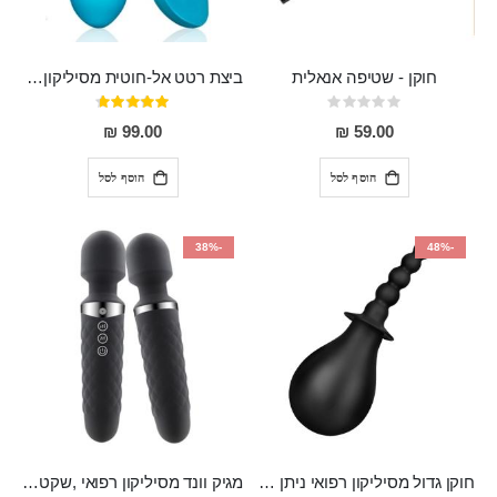
חוקן - שטיפה אנאלית
ביצת רטט אל-חוטית מסיליקון רפואי בגודל של 8 ס"מ ורוחב 3 ס"מ בעלת 20 מהירויות שונות "ENKI"
Rating:
דירוג:
93%
0%
99.00 ₪
59.00 ₪
הוסף לסל
הוסף לסל
-38%
-48%
חוקן גדול מסיליקון רפואי ניתן לשימוש גם כפלאג וגם כחרוזים אנאלים
מגיק וונד מסיליקון רפואי ,שקט במיוחד, נטען בעל 10 מהירויות שונות "Erna"