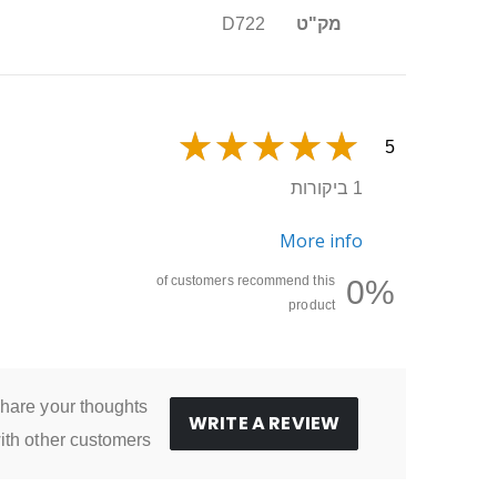
נוסף
מק"ט
D722
5
1 ביקורות
More info
of customers recommend this
0%
product
hare your thoughts
WRITE A REVIEW
ith other customers