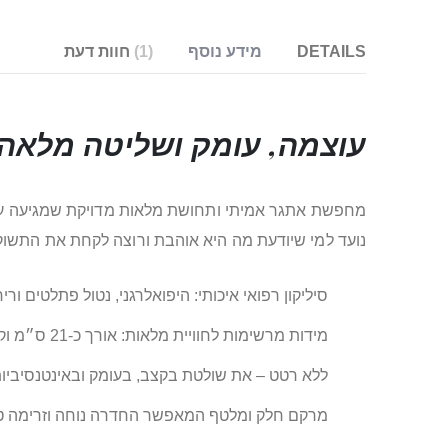
DETAILS
מידע נוסף
1
חוות דעת
עוצמה, עומק ושליטה מלאה 
מחפשת אתגר אמיתי ותחושת מלאות מדויקת שמגיעה עמוק
נועד למי שיודעת מה היא אוהבת ורוצה לקחת את התשו
סיליקון רפואי איכותי: היפואלרגני, נטול פתלטים ורי
מידות מרשימות לחוויית מלאות: אורך כ-21 ס״מ וקוטר מירבי כ-5.7 ס״מ
ללא רטט – את שולטת בקצב, בעומק ובאינטנסיביו
מרקם חלק ומלטף המאפשר החדרה נוחה וזרימה ט