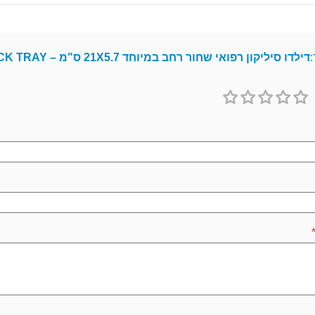
:
דילדו סיליקון רפואי שחור רחב במיוחד 21X5.7 ס"מ – BLACK TRAY
1
2
3
4
5
כוכב
כוכבים
כוכבים
כוכבים
כוכבים