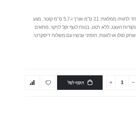
דילדו סיליקון רפואי שחור, רחב במיוחד לחוויה ממלאת: 21 ס"מ אורך ו-5.7 ס"מ קוטר. מגע
ודות העונג. ללא רטט, בטוח לגוף וקל לניקוי. מתאים
סולו או לזוגות. הזמיני עכשיו עם משלוח דיסקרטי.
הוסף לסל