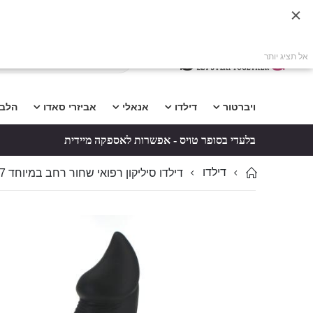
אל תציג יותר
ויברטור
דילדו
אנאלי
אביזרי סאדו
הלב
בלעדי בסופר טויס - אפשרות לאספקה מיידית
דילדו
דילדו סיליקון רפואי שחור רחב במיוחד 21X5.7 ס"מ – BLACK TRAY
לדלג
לדלג
לסוף
להתחלה
של
של
גלריית
גלריית
תמונות
תמונות