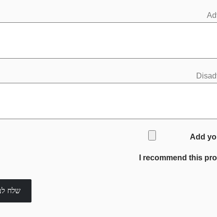
Ad
Disad
Add yo
I recommend this pr
שלח לב