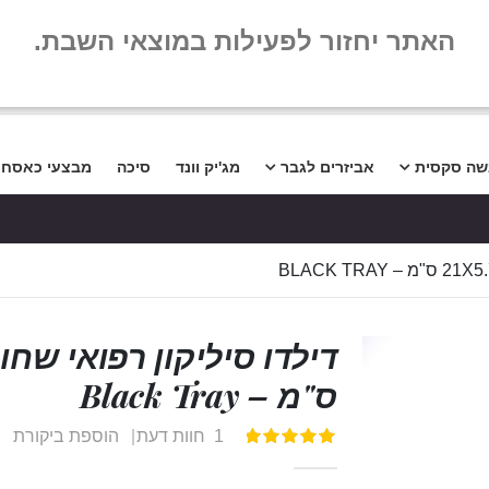
שלום
שאלות נפו
האתר יחזור לפעילות במוצאי השבת.
שה סקסית
אביזרים לגבר
מג'יק וונד
סיכה
מבצעי כאסח
ס"מ – Black Tray
1
חוות דעת
הוספת ביקורת
דירוג:
100
100
% of