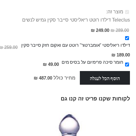
מוצר זה:
Teleclus דילדו רוטט ריאליסטי סייבר סקין גמיש לנשים
מחיר
249.00 ₪
289.00 ₪
מבצע
דילדו ריאליסטי "אומברטור" רוטט עם ואקום חזק סייבר סקין
259.00 ₪
מחיר
189.00 ₪
מבצע
חומר סיכה פרימיום על בסיס מים
49.00 ₪
הוסף הכל לעגלה
מחיר כולל
487.00 ₪
לקוחות שקנו פריט זה קנו גם
Skip
carousel