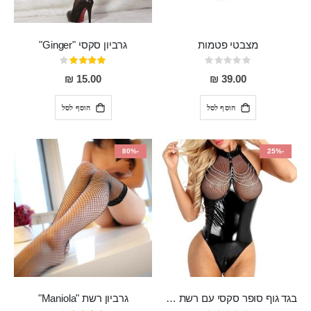
מצבטי פטמות
גרביון סקסי "Ginger"
Rating:
דירוג:
80%
0%
15.00 ₪
39.00 ₪
הוסף לסל
הוסף לסל
-80%
-25%
בגד גוף סופר סקסי עם רשת שקופה בחזה ושרשרות מלמעלה וריצרץ מלמטה Pan במפשעה
גרביון רשת "Maniola"