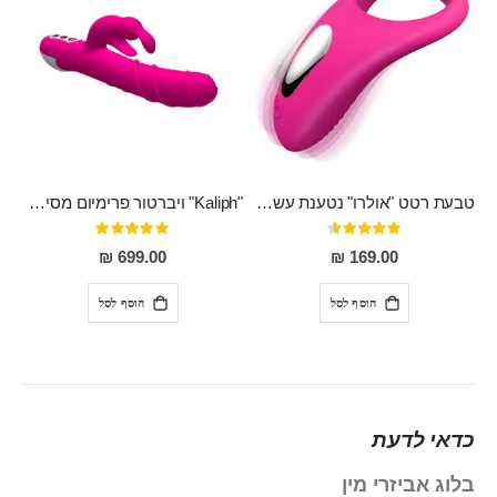
טבעת רטט "אולרו" נטענת עשויה סיליקון רפואי עם רטט חזק ומטריף חושים
"Kaliph" ויברטור פרימיום מסיליקון רפואי , נטען, שקט במיוחד, מסתובב ומתפתל, שמנמן עם חדירה 14 סמ
דירוג:
דירוג:
100%
91%
699.00 ₪
169.00 ₪
הוסף לסל
הוסף לסל
כדאי לדעת
בלוג אביזרי מין