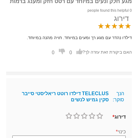
מגע חלק ונעים במיוחד עם רטט חזק ומענג ברמות
0 people found this helpful
דירוג
דילדו נהדר עם מגע רך ומעים במיוחד. חויה מהנה במיוחד.
0
0
האם ביקורת זאת עזרה לך?
הנך
TELECLUS דילדו רוטט ריאליסטי סייבר
סוקר:
סקין גמיש לנשים
דירוג
1
2
3
4
5
כוכב
כוכבים
כוכבים
כוכבים
כוכבים
כינוי