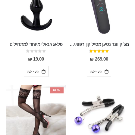
מג'יק וונד נטען מסיליקון רפואי חזק בעל 12 מצבי רטט ו6 מהירויות שונות ROMI
פלאג אנאלי מיוחד למתחילים
דירוג:
Rating:
0%
93%
19.00 ₪
269.00 ₪
הוסף לסל
הוסף לסל
-62%