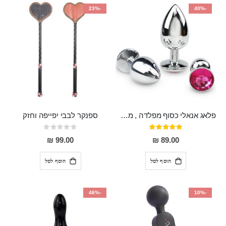
-23%
-40%
פלאג אנאלי כסוף מפלדה , מתאים ללבישה מתחת לבגדים, בגודל 7.3 על 2.8 ס"מ
ספנקר לבבי יפייפה וחזק
דירוג:
Rating:
0%
97%
99.00 ₪
89.00 ₪
הוסף לסל
הוסף לסל
-46%
-10%