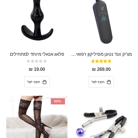
מג'יק וונד נטען מסיליקון רפואי חזק בעל 12 מצבי רטט ו6 מהירויות שונות ROMI
פלאג אנאלי מיוחד למתחילים
דירוג:
Rating:
0%
93%
19.00 ₪
269.00 ₪
הוסף לסל
הוסף לסל
-62%