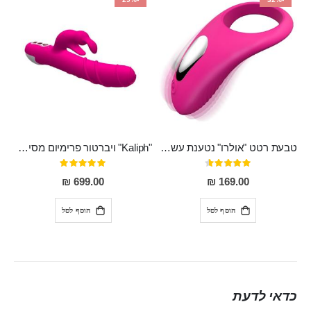
טבעת רטט "אולרו" נטענת עשויה סיליקון רפואי עם רטט חזק ומטריף חושים
"Kaliph" ויברטור פרימיום מסיליקון רפואי , נטען, שקט במיוחד, מסתובב ומתפתל, שמנמן עם חדירה 14 סמ
דירוג:
דירוג:
100%
91%
699.00 ₪
169.00 ₪
הוסף לסל
הוסף לסל
כדאי לדעת