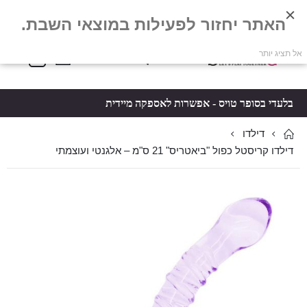
האתר יחזור לפעילות במוצאי השבת.
פריטים
0
אל תציג יותר
Toggle
*5061
סל קניות
Nav
בלעדי בסופר טויס - אפשרות לאספקה מיידית
דילדו
דילדו קריסטל כפול "ביאטריס" 21 ס"מ – אלגנטי ועוצמתי
לדלג
לדלג
לסוף
להתחלה
של
של
גלריית
גלריית
תמונות
תמונות