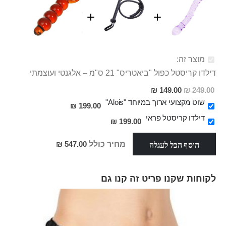
מוצר זה:
דילדו קריסטל כפול "ביאטריס" 21 ס"מ – אלגנטי ועוצמתי
מחיר
149.00 ₪
249.00 ₪
מבצע
שוט מקצועי ארוך במיוחד "Alois"
199.00 ₪
דילדו קריסטל פראי
199.00 ₪
הוסף הכל לעגלה
מחיר כולל
547.00 ₪
לקוחות שקנו פריט זה קנו גם
Skip
carousel