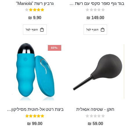
בגד גוף סופר סקסי עם רשת שקופה בחזה ושרשרות מלמעלה וריצרץ מלמטה Pan במפשעה
גרביון רשת "Maniola"
Rating:
דירוג:
80%
0%
9.90 ₪
149.00 ₪
הוסף לסל
הוסף לסל
-60%
חוקן - שטיפה אנאלית
ביצת רטט אל-חוטית מסיליקון רפואי בגודל של 8 ס"מ ורוחב 3 ס"מ בעלת 20 מהירויות שונות "ENKI"
Rating:
דירוג:
93%
0%
99.00 ₪
59.00 ₪