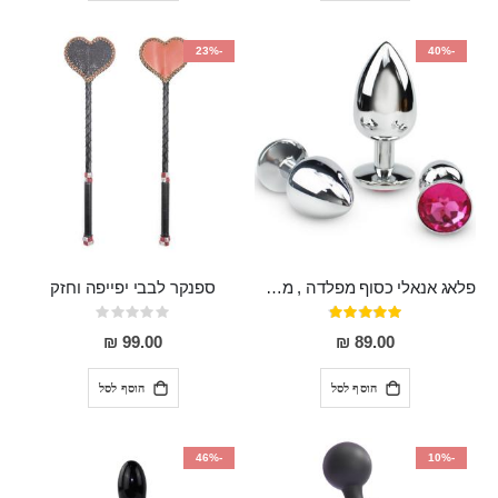
-23%
-40%
פלאג אנאלי כסוף מפלדה , מתאים ללבישה מתחת לבגדים, בגודל 7.3 על 2.8 ס"מ
ספנקר לבבי יפייפה וחזק
דירוג:
Rating:
0%
97%
99.00 ₪
89.00 ₪
הוסף לסל
הוסף לסל
-46%
-10%