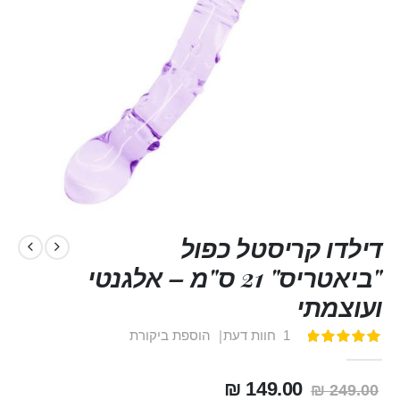
דילדו קריסטל כפול
"ביאטריס" 21 ס"מ – אלגנטי
ועוצמתי
1
חוות דעת
הוספת ביקורת
דירוג:
100
100
% of
149.00 ₪
249.00 ₪