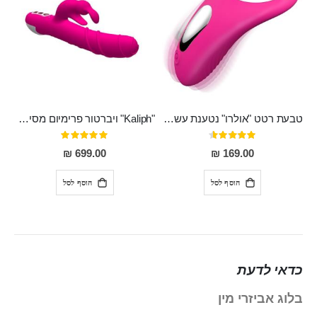
טבעת רטט "אולרו" נטענת עשויה סיליקון רפואי עם רטט חזק ומטריף חושים
"Kaliph" ויברטור פרימיום מסיליקון רפואי , נטען, שקט במיוחד, מסתובב ומתפתל, שמנמן עם חדירה 14 סמ
דירוג:
דירוג:
100%
91%
699.00 ₪
169.00 ₪
הוסף לסל
הוסף לסל
כדאי לדעת
בלוג אביזרי מין