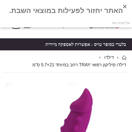
האתר יחזור לפעילות במוצאי השבת.
פריטים
0
אל תציג יותר
Toggle
*5061
סל קניות
Nav
בלעדי בסופר טויס - אפשרות לאספקה מיידית
דילדו
דילדו סיליקון רפואי TRAY רחב במיוחד 21×5.7 ס"מ
לדלג
לדלג
לסוף
להתחלה
של
של
גלריית
גלריית
תמונות
תמונות