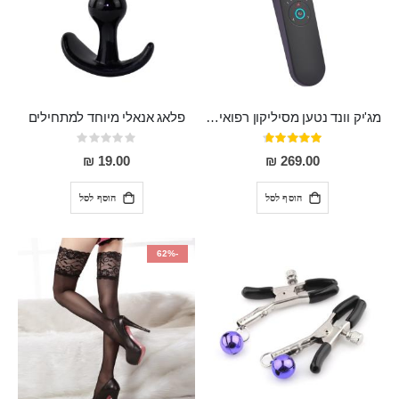
מג'יק וונד נטען מסיליקון רפואי חזק בעל 12 מצבי רטט ו6 מהירויות שונות ROMI
פלאג אנאלי מיוחד למתחילים
דירוג:
Rating:
0%
93%
19.00 ₪
269.00 ₪
הוסף לסל
הוסף לסל
-62%