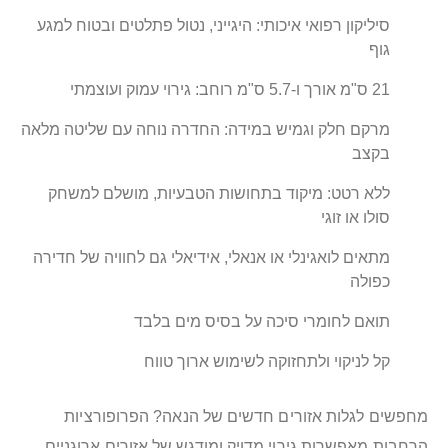
סיליקון רפואי איכותי: היגייני, נטול פתלטים ובטוח למגע
גוף
21 ס"מ אורך ו-5.7 ס"מ רוחב: גירוי עמוק ועוצמתי
מרקם חלק וגמיש במידה: החדרה נוחה עם שליטה מלאה
בקצב
ללא רטט: מיקוד בתחושות הטבעיות, מושלם למשחק
סולו או זוגי
מתאים לואגינלי או אנאלי, אידיאלי גם לחוויה של חדירה
כפולה
תואם לחומרי סיכה על בסיס מים בלבד
קל לניקוי ולתחזוקה לשימוש ארוך טווח
מחפשים לגלות אזורים חדשים של הנאה? הפרופורציות
הרחבות מאפשרות גירוי מדויק ומודגש של אזורים ארוגניים,