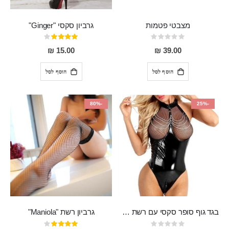
מצבטי פטמות
גרביון סקסי "Ginger"
Rating:
דירוג:
80%
0%
15.00 ₪
39.00 ₪
הוסף לסל
הוסף לסל
-80%
-25%
בגד גוף סופר סקסי עם רשת שקופה בחזה ושרשרות מלמעלה וריצרץ מלמטה Pan במפשעה
גרביון רשת "Maniola"
Rating:
דירוג: