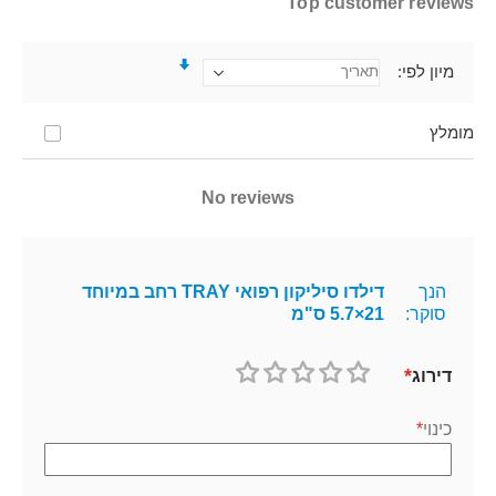
Top customer reviews
מיון לפי
מומלץ
No reviews
הנך
דילדו סיליקון רפואי TRAY רחב במיוחד
סוקר:
21×5.7 ס"מ
דירוג
1
2
3
4
5
כוכב
כוכבים
כוכבים
כוכבים
כוכבים
כינוי