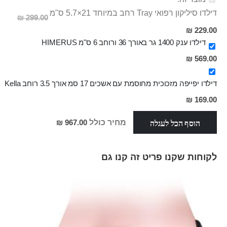
דילדו סיליקון רפואי Tray רחב במיוחד 21×5.7 ס"מ
299.00 ₪
מחיר
229.00 ₪
מבצע
דילדו ענק 1400 גר באורך 36 ורוחב 6 ס"מ HIMERUS
569.00 ₪
דילדו יפייפה מזכוכית מחוסמת עם אשכים 17 סמ אורך 3.5 רוחב Kella
מחיר
169.00 ₪
מבצע
הוסף הכל לעגלה
מחיר כולל
967.00 ₪
לקוחות שקנו פריט זה קנו גם
Skip
carousel