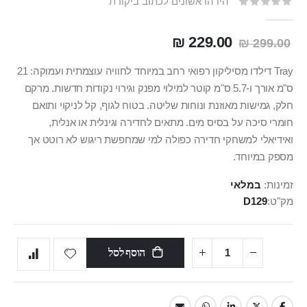
היו הראשונים לכתוב ביקורת
229.00 ₪
299.00 ₪
Tray דילדו מסיליקון רפואי רחב במיוחד לחוויה עוצמתית ועמוקה: 21
ס"מ אורך ו-5.7 ס"מ קוטר למילוי מפנק וגירוי נקודות חדשות. מרקם
חלק, גמישות מאוזנת ונוחות שליטה. בטוח לגוף, קל לניקוי ותואם
חומרי סיכה על בסיס מים. מתאים לחדירה וגינלית או אנלית,
ואידיאלי למשחקי חדירה כפולה למי שמחפשת ריגוש לא רוטט אך
מספק במיוחד.
זמינות:
במלאי
מק"ט
D129
הוסף לסל