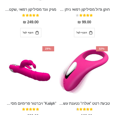
חוקן גדול מסיליקון רפואי ניתן לשימוש גם כפלאג וגם כחרוזים אנאלים
מגיק וונד מסיליקון רפואי ,שקט במיוחד, נטען בעל 10 מהירויות שונות "Erna"
דירוג:
דירוג:
100%
80%
249.00 ₪
99.00 ₪
הוסף לסל
הוסף לסל
-29%
-32%
טבעת רטט "אולרו" נטענת עשויה סיליקון רפואי עם רטט חזק ומטריף חושים
"Kaliph" ויברטור פרימיום מסיליקון רפואי , נטען, שקט במיוחד, מסתובב ומתפתל, שמנמן עם חדירה 14 סמ
דירוג:
דירוג:
100%
91%