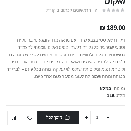
ואקום
היו הראשונים לכתוב ביקורת
189.00 ₪
דילדו ריאליסטי בצבע שחור עם מראה מדויק ומגע סייבר סקין רך
וטבעי שמרעיד כל נקודה רגישה. בסיס ואקום עוצמתי להצמדה
למשטחים חלקים ולחוויית ידיים חופשיות; מתאים לשימוש סולו, עם
בן/בת זוג, לחדירה וגינלית ואנאלית וגם לריתמת סטרפון. אורך נדיב
וקוטר מענג מעניקים תחושת מילוי עמוקה ונוחה בכל פעם – לבחירה
בטוחה ונוחה שמובילה לעונג מסעיר פעם אחר פעם.
זמינות:
במלאי
מק"ט
119
הוסף לסל