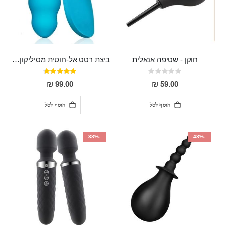
חוקן - שטיפה אנאלית
ביצת רטט אל-חוטית מסיליקון רפואי בגודל של 8 ס"מ ורוחב 3 ס"מ בעלת 20 מהירויות שונות "ENKI"
Rating:
דירוג:
93%
0%
99.00 ₪
59.00 ₪
הוסף לסל
הוסף לסל
-38%
-48%