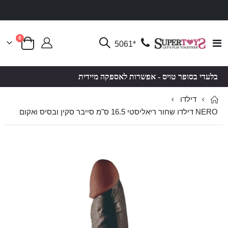
פריטים
0
Toggle
*5061
סל קניות
Nav
בלעדי בסופר טויס - אפשרות לאספקה מיידית
דילדו
NERO דילדו שחור ריאליסטי 16.5 ס"מ סייבר סקין ובסיס ואקום
לדלג
לדלג
לסוף
להתחלה
של
של
גלריית
גלריית
תמונות
תמונות