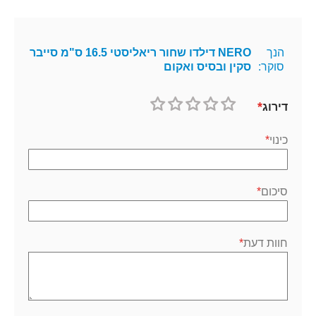
הנך
NERO דילדו שחור ריאליסטי 16.5 ס"מ סייבר
סוקר:
סקין ובסיס ואקום
דירוג
1
2
3
4
5
כוכב
כוכבים
כוכבים
כוכבים
כוכבים
כינוי
סיכום
חוות דעת