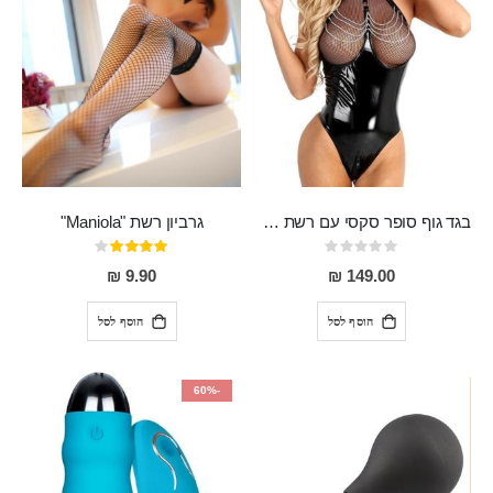
בגד גוף סופר סקסי עם רשת שקופה בחזה ושרשרות מלמעלה וריצרץ מלמטה Pan במפשעה
גרביון רשת "Maniola"
Rating:
דירוג:
80%
0%
9.90 ₪
149.00 ₪
הוסף לסל
הוסף לסל
-60%