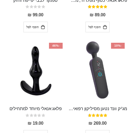
פלאג אנאלי כסוף מפלדה , מתאים ללבישה מתחת לבגדים, בגודל 7.3 על 2.8 ס"מ
ספנקר לבבי יפייפה וחזק
דירוג:
Rating:
0%
97%
99.00 ₪
89.00 ₪
הוסף לסל
הוסף לסל
-46%
-10%
מג'יק וונד נטען מסיליקון רפואי חזק בעל 12 מצבי רטט ו6 מהירויות שונות ROMI
פלאג אנאלי מיוחד למתחילים
דירוג:
Rating:
0%
93%
19.00 ₪
269.00 ₪