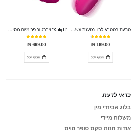
טבעת רטט "אולרו" נטענת עשויה סיליקון רפואי עם רטט חזק ומטריף חושים
"Kaliph" ויברטור פרימיום מסיליקון רפואי , נטען, שקט במיוחד, מסתובב ומתפתל, שמנמן עם חדירה 14 סמ
דירוג:
דירוג:
100%
91%
699.00 ₪
169.00 ₪
הוסף לסל
הוסף לסל
כדאי לדעת
בלוג אביזרי מין
משלוח מיידי
אודות חנות סקס סופר טויס