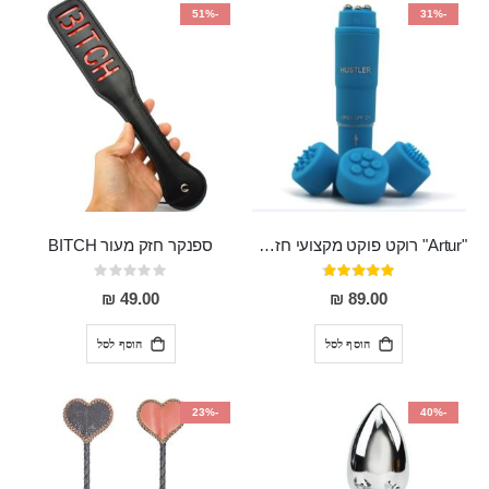
-51%
-31%
"Artur" רוקט פוקט מקצועי חזק במיוחד
ספנקר חזק מעור BITCH
דירוג:
Rating:
0%
95%
49.00 ₪
89.00 ₪
הוסף לסל
הוסף לסל
-23%
-40%