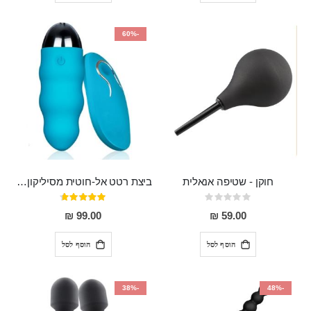
-60%
חוקן - שטיפה אנאלית
ביצת רטט אל-חוטית מסיליקון רפואי בגודל של 8 ס"מ ורוחב 3 ס"מ בעלת 20 מהירויות שונות "ENKI"
Rating:
דירוג:
93%
0%
99.00 ₪
59.00 ₪
הוסף לסל
הוסף לסל
-38%
-48%