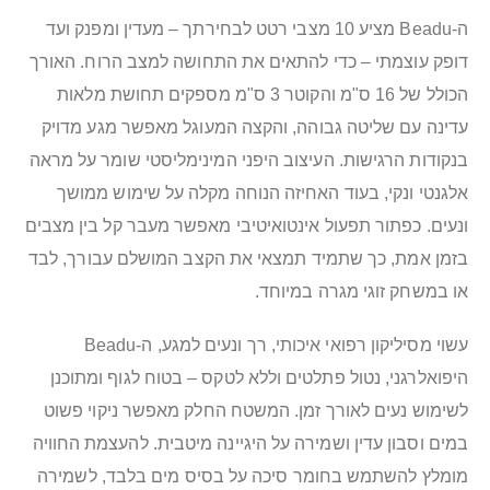
ה-Beadu מציע 10 מצבי רטט לבחירתך – מעדין ומפנק ועד
דופק עוצמתי – כדי להתאים את התחושה למצב הרוח. האורך
הכולל של 16 ס"מ והקוטר 3 ס"מ מספקים תחושת מלאות
עדינה עם שליטה גבוהה, והקצה המעוגל מאפשר מגע מדויק
בנקודות הרגישות. העיצוב היפני המינימליסטי שומר על מראה
אלגנטי ונקי, בעוד האחיזה הנוחה מקלה על שימוש ממושך
ונעים. כפתור תפעול אינטואיטיבי מאפשר מעבר קל בין מצבים
בזמן אמת, כך שתמיד תמצאי את הקצב המושלם עבורך, לבד
או במשחק זוגי מגרה במיוחד.
עשוי מסיליקון רפואי איכותי, רך ונעים למגע, ה-Beadu
היפואלרגני, נטול פתלטים וללא לטקס – בטוח לגוף ומתוכנן
לשימוש נעים לאורך זמן. המשטח החלק מאפשר ניקוי פשוט
במים וסבון עדין ושמירה על היגיינה מיטבית. להעצמת החוויה
מומלץ להשתמש בחומר סיכה על בסיס מים בלבד, לשמירה