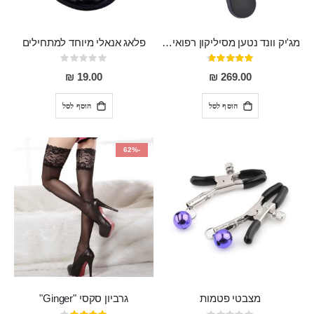
מג'יק וונד נטען מסיליקון רפואי חזק בעל 12 מצבי רטט ו6 מהירויות שונות ROMI
פלאג אנאלי מיוחד למתחילים
דירוג:
Rating:
0%
93%
19.00 ₪
269.00 ₪
הוסף לסל
הוסף לסל
-62%
מצבטי פטמות
גרביון סקסי "Ginger"