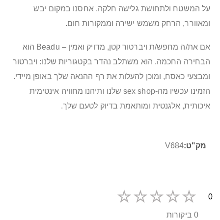
על המשטח ולתחושת גלישה חלקה. אחסנו במקום יבש
ומאוורר, הרחק משמש ישירה וממקורות חום.
אם את/ה מחפש/ת ויברטור קטן, מדויק ואמין – Beadu הוא
הבחירה החכמה. הוא משתלב נהדר בקטגוריות שלנו: ויברטור
ומבצעי כאסח, ומוכן להעלות את רף ההנאה שלך באופן מיידי.
הזמינו עכשיו מה-sex shop שלנו ותיהנו מחוויה אינטימית
איכותית, אלגנטית ומותאמת בדיוק לטעם שלך.
מידע
V684
נוסף
0
0 ביקורות