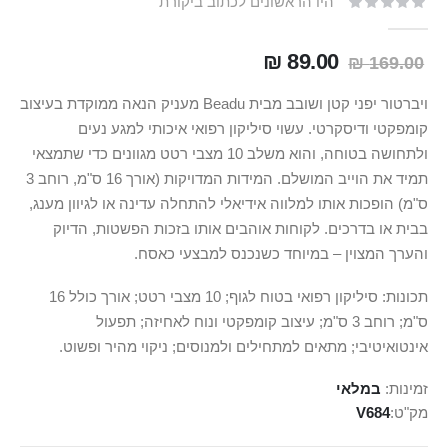
היו הראשונים לכתוב ביקורת
89.00 ₪
169.00 ₪
ויברטור יפני קטן ושובב מבית Beadu מעניק הנאה ממוקדת בעיצוב
קומפקטי ודיסקרטי. עשוי סיליקון רפואי איכותי למגע נעים
ולתחושה בטוחה, והוא משלב 10 מצבי רטט מגוונים כדי שתמצאי
תמיד את הוייב המושלם. המידות המדויקות (אורך 16 ס"מ, רוחב 3
ס"מ) הופכות אותו למלווה אידיאלי להתחלה עדינה או לגיוון מענג,
בבית או בדרכים. לקוחות אוהבים אותו בזכות הפשטות, הדיוק
והערך המצוין – במיוחד כשנכנס למבצעי כאסח.
תכונות: סיליקון רפואי בטוח לגוף; 10 מצבי רטט; אורך כולל 16
ס"מ; רוחב 3 ס"מ; עיצוב קומפקטי ונוח לאחיזה; תפעול
אינטואיטיבי; מתאים למתחילים ולמנוסים; ניקוי מהיר ופשוט.
זמינות:
במלאי
מק"ט
V684