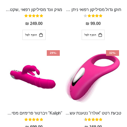
חוקן גדול מסיליקון רפואי ניתן לשימוש גם כפלאג וגם כחרוזים אנאלים
מגיק וונד מסיליקון רפואי ,שקט במיוחד, נטען בעל 10 מהירויות שונות "Erna"
דירוג:
דירוג:
100%
80%
249.00 ₪
99.00 ₪
הוסף לסל
הוסף לסל
-29%
-32%
טבעת רטט "אולרו" נטענת עשויה סיליקון רפואי עם רטט חזק ומטריף חושים
"Kaliph" ויברטור פרימיום מסיליקון רפואי , נטען, שקט במיוחד, מסתובב ומתפתל, שמנמן עם חדירה 14 סמ
דירוג:
דירוג:
100%
91%