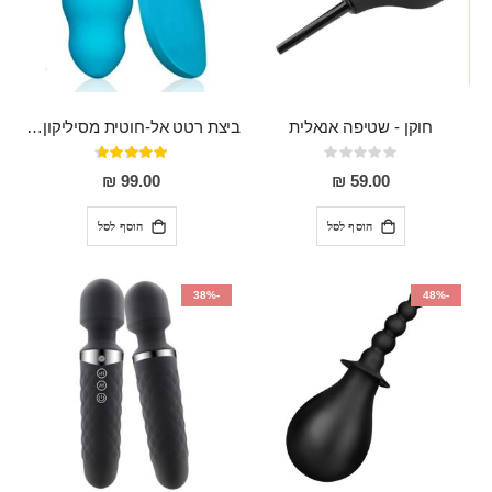
חוקן - שטיפה אנאלית
ביצת רטט אל-חוטית מסיליקון רפואי בגודל של 8 ס"מ ורוחב 3 ס"מ בעלת 20 מהירויות שונות "ENKI"
Rating:
דירוג:
93%
0%
99.00 ₪
59.00 ₪
הוסף לסל
הוסף לסל
-38%
-48%