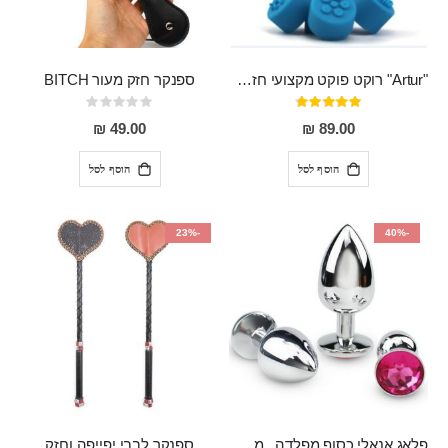
"Artur" רוקט פוקט מקצועי חזק במיוחד
ספנקר חזק מעור BITCH
דירוג:
Rating:
0%
95%
49.00 ₪
89.00 ₪
הוסף לסל
הוסף לסל
-23%
-40%
פלאג אנאלי כסוף מפלדה , מתאים ללבישה מתחת לבגדים, בגודל 7.3 על 2.8 ס"מ
ספנקר לבבי יפייפה וחזק