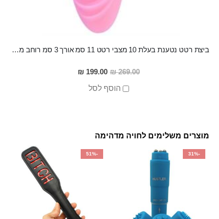
ביצת רטט נטענת בעלת 10 מצבי רטט 11 סמ אורך 3 סמ רוחב מסיליקון רפואי מופעלת ע''י אפליקציה BEKO
מחיר
199.00 ₪
269.00 ₪
מבצע
הוסף לסל
מוצרים משלימים לחויה מדהימה
-51%
-31%