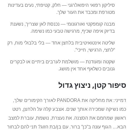
סיליקון רפואי היפואלרגני — חלק, קטיפתי, נעים בעדינות
מטורפת ומכבד את העור שלך.
מבנה קומפקטי ואורגונומי — נכנסת לאן שצריך, נשענת
בדיוק איפה שכיף, מרגישה טבעי כמו נשימה.
שליטה אינטואיטיבית בלחצן אחד — בלי בלבולי מוח, רק
“לחצי, הרגישי, חייכי”.
שקטה ומעודנת — מושלמת לערבים ביתיים או לבקרים
גנובים כשלאף אחד אין מושג.
סיפור קטן, ניצוץ גדול
דמייני: את מחליקה את PANDORA לאורך הקימורים שלך,
כמו נשיקה שמכירה אותך שנים. אצבע קלה על הלחצן, רטט
ראשון שמחמם את הסצנה. את נעצרת, נושמת, עוברת למצב
הבא… הגוף עונה ב”כן” ברור. עם בן/בת הזוג? תני להם לבחור