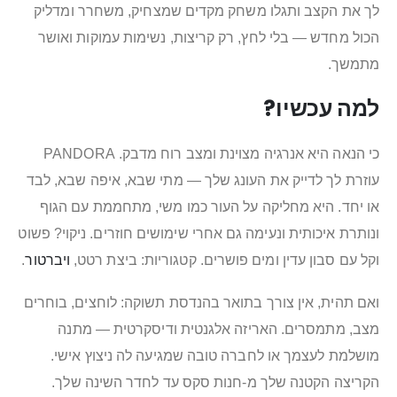
לך את הקצב ותגלו משחק מקדים שמצחיק, משחרר ומדליק
הכול מחדש — בלי לחץ, רק קריצות, נשימות עמוקות ואושר
מתמשך.
למה עכשיו?
כי הנאה היא אנרגיה מצוינת ומצב רוח מדבק. PANDORA
עוזרת לך לדייק את העונג שלך — מתי שבא, איפה שבא, לבד
או יחד. היא מחליקה על העור כמו משי, מתחממת עם הגוף
ונותרת איכותית ונעימה גם אחרי שימושים חוזרים. ניקוי? פשוט
וקל עם סבון עדין ומים פושרים. קטגוריות: ביצת רטט,
ויברטור
.
ואם תהית, אין צורך בתואר בהנדסת תשוקה: לוחצים, בוחרים
מצב, מתמסרים. האריזה אלגנטית ודיסקרטית — מתנה
מושלמת לעצמך או לחברה טובה שמגיעה לה ניצוץ אישי.
הקריצה הקטנה שלך מ-חנות סקס עד לחדר השינה שלך.