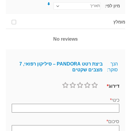
מיון לפי
מומלץ
No reviews
הנך
ביצת רטט PANDORA – סיליקון רפואי, 7
סוקר:
מצבים שקטים
דירוג
1
2
3
4
5
כוכב
כוכבים
כוכבים
כוכבים
כוכבים
כינוי
סיכום