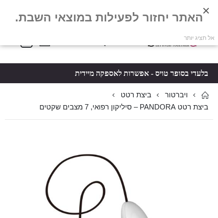
האתר יחזור לפעילות במוצאי השבת.
פריטים
0
אל תציג יותר
Toggle
*5061
סל קניות
Nav
בלעדי בסופר טויס - אפשרות לאספקה מיידית
ויברטור
ביצת רטט
ביצת רטט PANDORA – סיליקון רפואי, 7 מצבים שקטים
לדלג
לדלג
לסוף
להתחלה
של
של
גלריית
גלריית
תמונות
תמונות