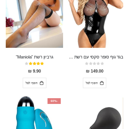
בגד גוף סופר סקסי עם רשת שקופה בחזה ושרשרות מלמעלה וריצרץ מלמטה Pan במפשעה
גרביון רשת "Maniola"
Rating:
דירוג:
80%
0%
9.90 ₪
149.00 ₪
הוסף לסל
הוסף לסל
-60%