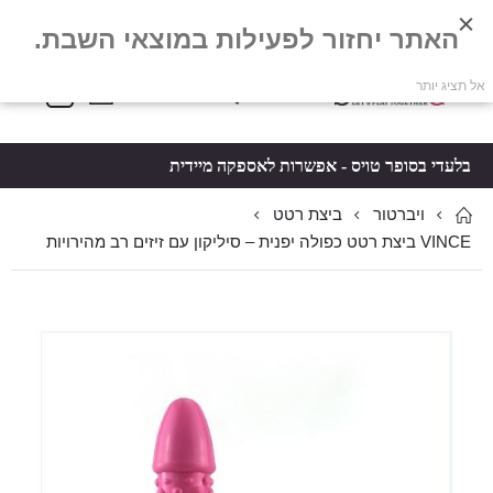
האתר יחזור לפעילות במוצאי השבת.
פריטים
0
אל תציג יותר
Toggle
*5061
סל קניות
Nav
בלעדי בסופר טויס - אפשרות לאספקה מיידית
ויברטור
ביצת רטט
VINCE ביצת רטט כפולה יפנית – סיליקון עם זיזים רב מהירויות
לדלג
לדלג
לסוף
להתחלה
של
של
גלריית
גלריית
תמונות
תמונות