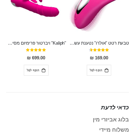
טבעת רטט "אולרו" נטענת עשויה סיליקון רפואי עם רטט חזק ומטריף חושים
"Kaliph" ויברטור פרימיום מסיליקון רפואי , נטען, שקט במיוחד, מסתובב ומתפתל, שמנמן עם חדירה 14 סמ
דירוג:
דירוג:
100%
91%
699.00 ₪
169.00 ₪
הוסף לסל
הוסף לסל
כדאי לדעת
בלוג אביזרי מין
משלוח מיידי