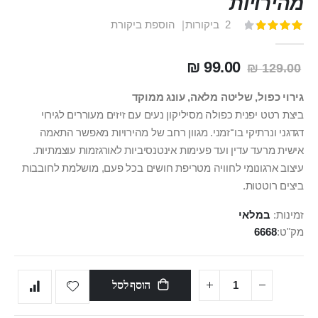
מהירויות
2
ביקורות
הוספת ביקורת
דירוג:
100
80
% of
99.00 ₪
129.00 ₪
גירוי כפול, שליטה מלאה, עונג ממוקד
ביצת רטט יפנית כפולה מסיליקון נעים עם זיזים מעוררים לגירוי
דגדגני ונרתיקי בו־זמני. מגוון רחב של מהירויות מאפשר התאמה
אישית מרעד עדין ועד פעימות אינטנסיביות לאורגזמות עוצמתיות.
עיצוב ארגונומי לחוויה מטריפת חושים בכל פעם, מושלמת לחובבות
ביצים רוטטות.
זמינות:
במלאי
מק"ט
6668
הוסף לסל