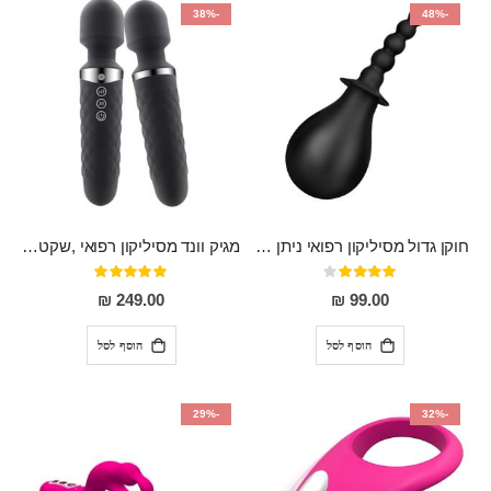
-38%
-48%
חוקן גדול מסיליקון רפואי ניתן לשימוש גם כפלאג וגם כחרוזים אנאלים
מגיק וונד מסיליקון רפואי ,שקט במיוחד, נטען בעל 10 מהירויות שונות "Erna"
דירוג:
דירוג:
100%
80%
249.00 ₪
99.00 ₪
הוסף לסל
הוסף לסל
-29%
-32%