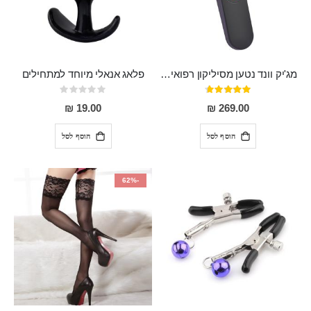
מג'יק וונד נטען מסיליקון רפואי חזק בעל 12 מצבי רטט ו6 מהירויות שונות ROMI
פלאג אנאלי מיוחד למתחילים
דירוג:
Rating:
0%
93%
19.00 ₪
269.00 ₪
הוסף לסל
הוסף לסל
-62%