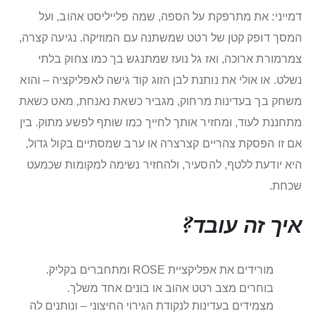
דמייני: את מתרפקת על הספה, שמה פלייליסט אהוב, ועל
המסך דופק קטן של רטט שמשתנה עם המוזיקה. נגיעה קצרה,
צמרמורת ארוכה, ואז גל נועז שמתנגש בך כמו צחוק בלתי
נשלט. או אולי את נותנת לבן הזוג קוד גישה לאפליקציה – והוא
משחק בך בעדינות מרחוק, מגביר כשאת נאנחת, מאט כשאת
מתחננת לעוד, ומחזיר אותך לחייך כמו שותף לפשע מתוק. בין
אם זו הפסקת צהריים קצרצרה או ערב שמסתיים בקול גדול,
היא יודעת ללטף, להסעיר, ולהחזיר נשימה למקומות שכמעט
שכחת.
איך זה עובד?
מורידים את אפליקציית ROSE ומתחברים בקליק.
בוחרים מצב רטט אהוב או בונים אחד משלך.
מצמידים בעדינות לנקודת הגירוי החיצוני – ונותנים לה