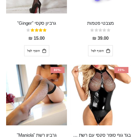
מצבטי פטמות
גרביון סקסי "Ginger"
Rating:
דירוג:
80%
0%
15.00 ₪
39.00 ₪
הוסף לסל
הוסף לסל
-80%
-25%
בגד גוף סופר סקסי עם רשת שקופה בחזה ושרשרות מלמעלה וריצרץ מלמטה Pan במפשעה
גרביון רשת "Maniola"