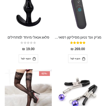
מג'יק וונד נטען מסיליקון רפואי חזק בעל 12 מצבי רטט ו6 מהירויות שונות ROMI
פלאג אנאלי מיוחד למתחילים
דירוג:
Rating:
0%
93%
19.00 ₪
269.00 ₪
הוסף לסל
הוסף לסל
-62%