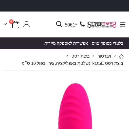
פריטים
0
Toggle
*5061
סל קניות
Nav
בלעדי בסופר טויס - אפשרות לאספקה מיידית
ויברטור
ביצת רטט
ביצת רטט ROSE נשלטת באפליקציה, גירוי כפול 10 ס״מ
לדלג
לדלג
לסוף
להתחלה
של
של
גלריית
גלריית
תמונות
תמונות