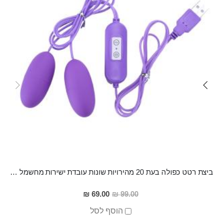
ביצת רטט כפולה בעת 20 מהירויות שונות עובדת ישירות מחשמל ללא צורך בבטריות "Ku"
מחיר
69.00 ₪
99.00 ₪
מבצע
הוסף לסל