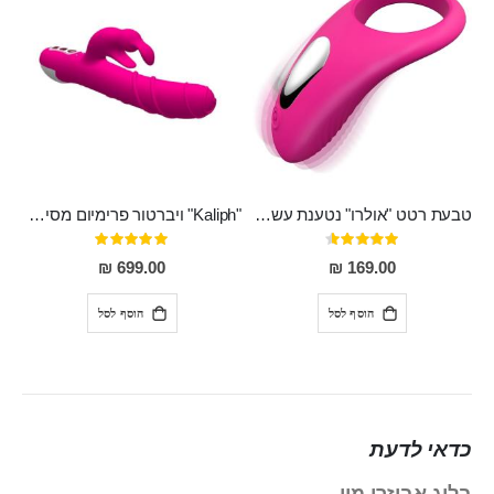
טבעת רטט "אולרו" נטענת עשויה סיליקון רפואי עם רטט חזק ומטריף חושים
"Kaliph" ויברטור פרימיום מסיליקון רפואי , נטען, שקט במיוחד, מסתובב ומתפתל, שמנמן עם חדירה 14 סמ
דירוג:
דירוג:
100%
91%
699.00 ₪
169.00 ₪
הוסף לסל
הוסף לסל
כדאי לדעת