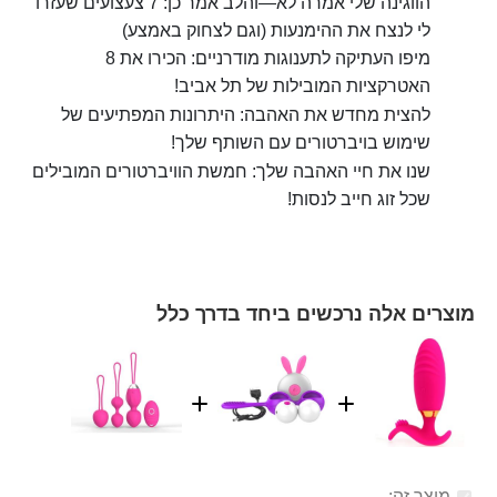
הווגינה שלי אמרה לא—והלב אמר כן: 7 צעצועים שעזרו
לי לנצח את ההימנעות (וגם לצחוק באמצע)
מיפו העתיקה לתענוגות מודרניים: הכירו את 8
האטרקציות המובילות של תל אביב!
להצית מחדש את האהבה: היתרונות המפתיעים של
שימוש בויברטורים עם השותף שלך!
שנו את חיי האהבה שלך: חמשת הוויברטורים המובילים
שכל זוג חייב לנסות!
מוצרים אלה נרכשים ביחד בדרך כלל
מוצר זה: