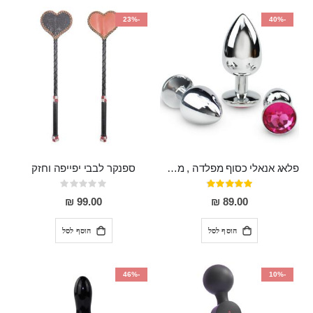
-23%
-40%
פלאג אנאלי כסוף מפלדה , מתאים ללבישה מתחת לבגדים, בגודל 7.3 על 2.8 ס"מ
ספנקר לבבי יפייפה וחזק
דירוג:
Rating:
0%
97%
99.00 ₪
89.00 ₪
הוסף לסל
הוסף לסל
-46%
-10%