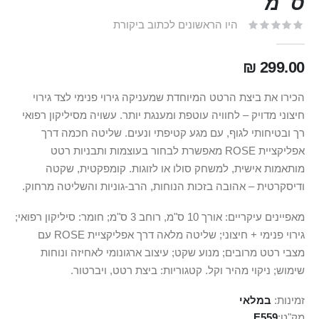
ס״מ
היו הראשונים לכתוב ביקורת
299.00 ₪
הכירו את ביצת הרטט המיוחדת שמעניקה גירוי פנימי לצד גירוי
חיצוני מדויק – לחוויה עוטפת ומענגת יותר. עשויה מסיליקון רפואי
רך ובטיחותי לגוף, עם מגע קטיפתי ונעים. שליטה חכמה דרך
אפליקציית ROSE מאפשרת לבחור בעוצמות ותבניות רטט
מותאמות אישית, למשחק סולו או לזוגות. קומפקטית, שקטה
ודיסקרטית – אהובה בזכות הנוחות, הרב-גוניות והשליטה מרחוק.
מאפיינים עיקריים: אורך 10 ס"מ, רוחב 3 ס"מ; חומר: סיליקון רפואי;
גירוי פנימי + חיצוני; שליטה מלאה דרך אפליקציית ROSE עם
מצבי רטט מרובים; מנוע שקט; עיצוב ארגונומי לאחיזה ונוחות
שימוש; ניקוי מהיר וקל. קטגוריות: ביצת רטט, ויברטור.
זמינות:
במלאי
מק"ט
E559