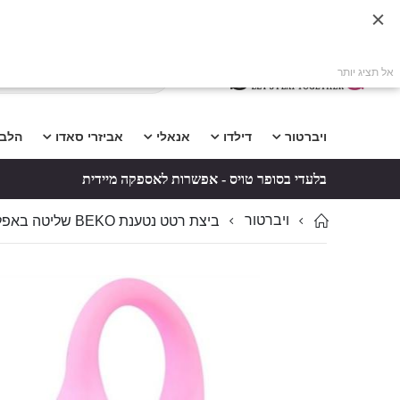
אל תציג יותר
ויברטור
דילדו
אנאלי
אביזרי סאדו
הלב
בלעדי בסופר טויס - אפשרות לאספקה מיידית
ויברטור
ביצת רטט נטענת BEKO שליטה באפליקציה 10 מצבים סיליקון רפואי
לדלג
לדלג
לסוף
להתחלה
של
של
גלריית
גלריית
תמונות
תמונות