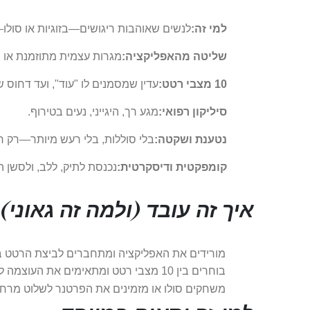
למי זה:
לנשים שאוהבות ריגושים—בזוגיות או סולו
שליטה מהאפליקציה:
מגרות עצמית מתוזמנת או
10 מצבי רטט:
עדין שמסמנים לו "עוד", ועד דחוס 
סיליקון רפואי:
מגע רך, היגייני, נעים בטירוף.
נטענת ושקטה:
בלי סוללות, בלי רעש מיותר—רק 
קומפקטית ודיסקרטית:
נכנסת לתיק, ללב, ולסשן ה
איך זה עובד (ולמה זה גאוני)
מורידים את האפליקציה ומתחברים לביצת הרטט 
בוחרים בין 10 מצבי רטט ומתאימים את העוצמה למצב הרוח.
משחקים סולו או מזמינים את הפרטנר לשלוט מרחו