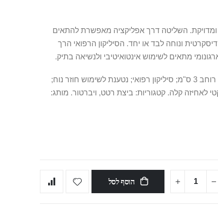
קומפקטית, נעימה ומדויקת. השליטה דרך אפליקציה מאפשרת להתאים
דיסקרטית ונוחה לבד או יחד. הסיליקון הרפואי הרך
גונומי מתאים לשימוש אינטואיטיבי ולנשיאה בתיק.
מאפיינים עיקריים: 10 מצבי רטט; אורך 11 ס"מ, רוחב 3 ס"מ; סיליקון רפואי; נטענת לשימוש חוזר נוח;
 לאחיזה קלה. קטגוריות: ביצת רטט, ויברטור. מותג:
הוסף לסל