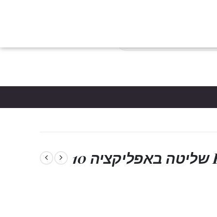
צות
הבלוג
כניסת לקוחות
צור קשר
יצירת חשבון
פריטים
0
*5061
סל קניות
ביצת רטט נטענת BEKO שליטה באפליקציה 10