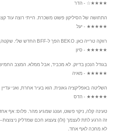
★★★★☆ - הדר
התחושה של הסיליקון פשוט משכרת. הייתי רוצה עוד קצת
★★★★★ - יעל
רווקה טרייה כאן. BEKO הפך ל-BFF החדש שלי. שקטה, מיידית, וקוראת אותי כמו ספר פתוח. סוף סוף סוף יום עם חיוך.
★★★★★ - סיון
בגודל הנכון בדיוק. לא מכביד, אבל ממלא. המצב החמישי?
★★★★★ - מאיה
השליטה באפליקציה גאונית. הוא בעיר אחרת, ואני עדיין
★★★★★ - הדס
טעינה קלה, ניקוי פשוט, ועונג שמגיע מהר. פלוס: אף אח
לא מחכה לאף אחד.