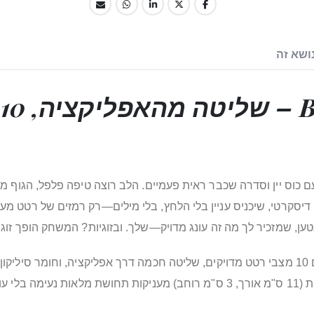
ושא זה
 כוס יין וסדרה שכבר ראית פעמיים. הלב רוצה טיפה פלפל, הגוף מב
, דיסקרטי, שיכניס עניין בלי הלחץ, בלי מילים—רק רמזים של רטט
BEKO היא האבידנס שקטן-קטן יכול להיות גדול-גדול. עם 10 מצבי רטט מדויקים, שליטה חכמה דרך
לדבר בגוף שלך בשפה רוטטת אחת: וואו. המידות הנכונות (11 ס"מ אורך, 3 ס"מ רוחב