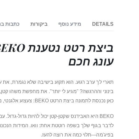
DETAILS
מידע נוסף
ביקורות
כתבות בנ
עונג חכם
תארי לך ערב רגוע. הוא תקוע בישיבה שלא נגמרת, את עם
בינוני וההרגשה? "מגיע לי יותר". את מחפשת משהו קטן
כאן נכנסת לתמונה ביצת הרטט BEKO: צעצוע אלגנטי, נטען, שמזכיר לך מה זה עונג מדויק—שלך. ובזוגיות? המשחק הופך זוגי, חם, ושובב במיוחד, גם כשאתן/ם לא באותו חדר.
בפיג'מה—תלוי כמה את רוצה להעז.