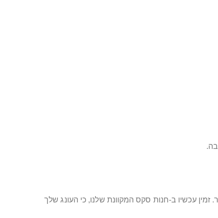
בה.
BEKO כאן כדי להזכיר לך שהגוף שלך ראוי לשיר. זמין עכשיו ב-חנות סקס המקוונת שלנו, כי העונג שלך