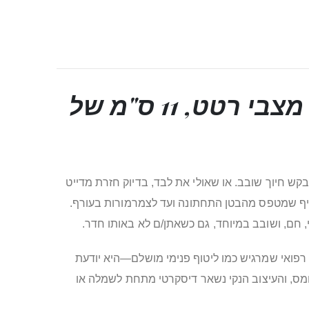
ביצת רטט נטענת BEKO – שליטה מהאפליקציה, 10 מצבי רטט, 11 ס"מ של
קש חיוך שובב. או שאולי את לבד, בדיוק חזרת מדייט
 מעיף שמטפס מהבטן התחתונה ועד לצמרמורות בעורף.
 אפליקציה, וחומר סיליקון רפואי שמרגיש כמו ליטוף פנימי מושלם—היא יודעת
) מעניקות תחושת מלאות נעימה בלי עומס, והעיצוב הנקי נשאר דיסקרטי מתחת לשמלה או