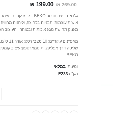
199.00 ₪
269.00 ₪
גלו את ביצת הרטט BEKO – 
אישית עוצמות ותבניות בלחיצה, וליהנות מחוויה 
מעניק תחושת מגע איכותית ובטוחה, והעיצוב האר
שליטה דרך אפליקציית סמארטפון; עיצוב קומפקטי
BEKO.
זמינות:
במלאי
מק"ט
E233