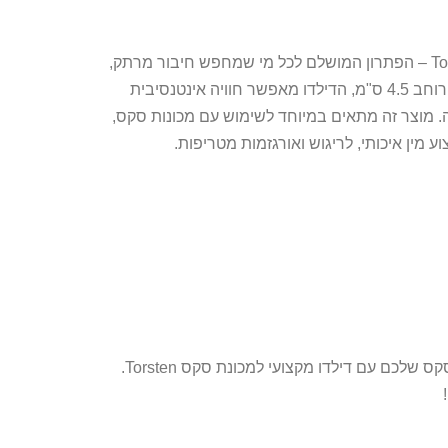
הכירו את דילדו ענק צבע גוף למכונת סקס Torsten – הפתרון המושלם לכל מי שמחפש חיבור מרתק,
עוצמתי וריאלי יותר. באורך מרשים של 24 ס"מ ורוחב 4.5 ס"מ, הדילדו מאפשר חוויה אינטנסיבית
 מוצר זה מתאים במיוחד לשימוש עם מכונות סקס,
מין איכותי, לריגוש ואורגזמות מטריפות.
אל תפספסו את ההזדמנות לשדרג את חוויית הסקס שלכם עם דילדו מקצועי למכונת סקס Torsten.