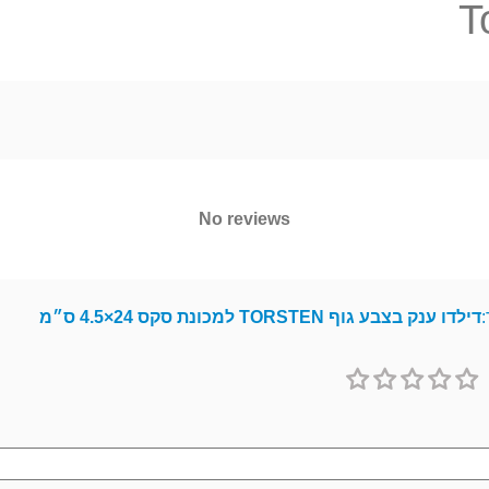
T
No reviews
:
דילדו ענק בצבע גוף TORSTEN למכונת סקס 24×4.5 ס״מ
1
2
3
4
5
כוכב
כוכבים
כוכבים
כוכבים
כוכבים