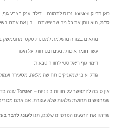
כאן בדיוק Torsten נכנס לתמונה – דילדו ענק בצבע גוף, שתפור במיוחד למי שאוהב להתמסר ולחקור עולמות חדשים של עונג. עם אורך מרשים של
ס"מ
, הוא נותן את כל מה שחיפשתם – בין אם אתם בשלי
מתאים בצורה מושלמת למכונות סקס ומתממשק ב
עשוי חומר איכותי, נעים ובטיחותי על העור
דימוי גוף ריאליסטי לחוויה טבעית
גודל ועובי שמעניקים תחושה מלאה, מסעירה ועמוק
אין סיבה להת
שמחפשים תחושת מלאות שלא עוצרת. אם אתם מכורים לריגוש, או
שדרגו את הרגעים הפרטיים שלכם, תנו
לעונג לדבר בעד