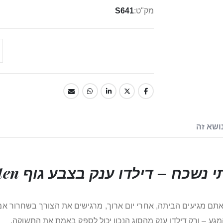
מק"ט
S641
ושא זה
י נשכח –
דילדו
ענק בצבע גוף Torsten למכונת סקס
תם מגיעים הביתה, אחרי יום ארוך, מרגישים את הצורך בשחרור אמי
 המגע – ורק דילדו ענק מהסוג הנכון יכול לספק באמת את התשוקה.