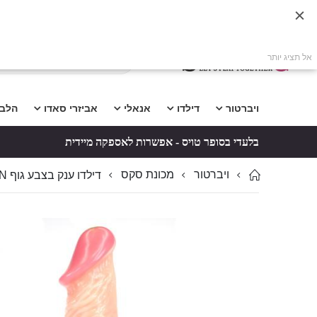
אל תציג יותר
ויברטור
דילדו
אנאלי
אביזרי סאדו
הלב
בלעדי בסופר טויס - אפשרות לאספקה מיידית
ויברטור
מכונת סקס
דילדו ענק בצבע גוף TORSTEN למכונת סקס 24×4.5 ס״מ
לדלג
לדלג
לסוף
להתחלה
של
של
גלריית
גלריית
תמונות
תמונות