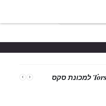
צות
הבלוג
כניסת לקוחות
צור קשר
יצירת חשבון
פריטים
0
*5061
סל קניות
דילדו ענק בצבע גוף Torsten למכונת סקס