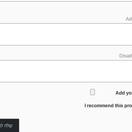
Ad
Disad
Add yo
I recommend this pr
שלח לב