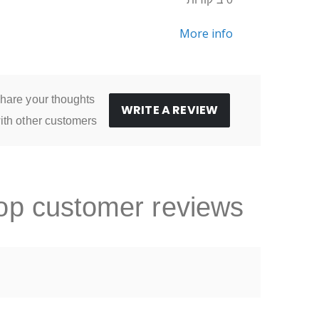
More info
hare your thoughts
WRITE A REVIEW
ith other customers
op customer reviews