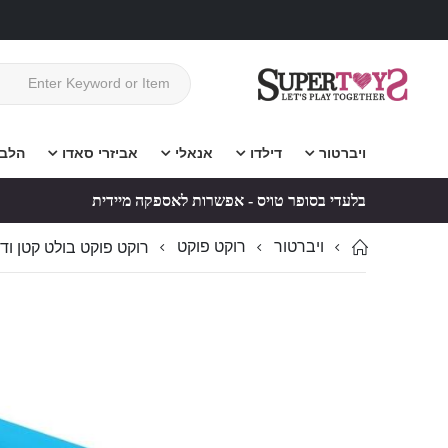
ויברטור
דילדו
אנאלי
אביזרי סאדו
הלב
בלעדי בסופר טויס - אפשרות לאספקה מיידית
ויברטור
רוקט פוקט
רוקט פוקט בולט קטן וד
לדלג
לדלג
לסוף
להתחלה
של
של
גלריית
גלריית
תמונות
תמונות