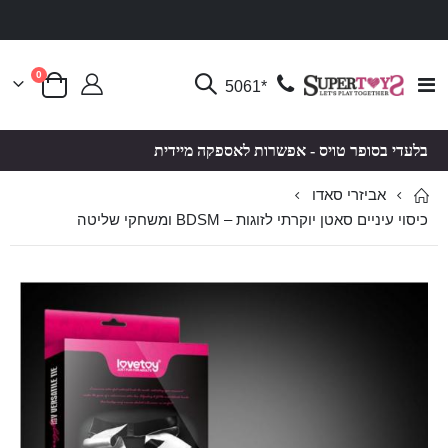
פריטים
0
Toggle
*5061
סל קניות
Nav
בלעדי בסופר טויס - אפשרות לאספקה מיידית
אביזרי סאדו
כיסוי עיניים סאטן יוקרתי לזוגות – BDSM ומשחקי שליטה
לדלג
לדלג
לסוף
להתחלה
של
של
גלריית
גלריית
תמונות
תמונות