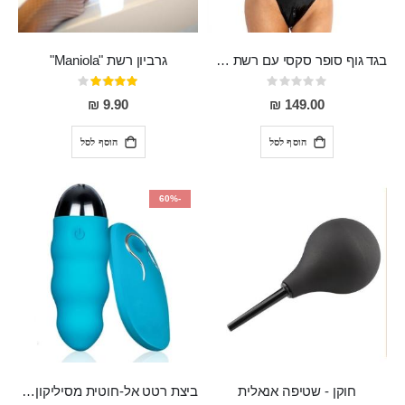
בגד גוף סופר סקסי עם רשת שקופה בחזה ושרשרות מלמעלה וריצרץ מלמטה Pan במפשעה
גרביון רשת "Maniola"
Rating:
דירוג:
80%
0%
9.90 ₪
149.00 ₪
הוסף לסל
הוסף לסל
-60%
חוקן - שטיפה אנאלית
ביצת רטט אל-חוטית מסיליקון רפואי בגודל של 8 ס"מ ורוחב 3 ס"מ בעלת 20 מהירויות שונות "ENKI"