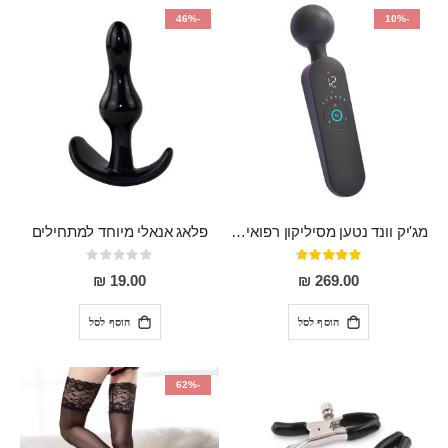
-46%
-10%
מג'יק וונד נטען מסיליקון רפואי חזק בעל 12 מצבי רטט ו6 מהירויות שונות ROMI
פלאג אנאלי מיוחד למתחילים
דירוג:
Rating:
0%
93%
19.00 ₪
269.00 ₪
הוסף לסל
הוסף לסל
-62%