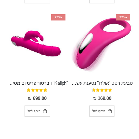
-29%
-32%
טבעת רטט "אולרו" נטענת עשויה סיליקון רפואי עם רטט חזק ומטריף חושים
"Kaliph" ויברטור פרימיום מסיליקון רפואי , נטען, שקט במיוחד, מסתובב ומתפתל, שמנמן עם חדירה 14 סמ
דירוג:
דירוג:
100%
91%
699.00 ₪
169.00 ₪
הוסף לסל
הוסף לסל