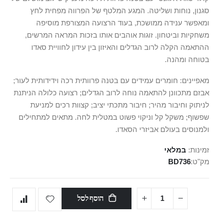
סגנון, נוחות ושליטה. המגע המלטף של הפרווה מפחית לחץ
ומאפשר ענידה ממושכת, בעוד הרצועה המצורפת מוסיפה
משחקיות וביטחון. זוגות אוהבים אותו בזכות המראה המרשים,
ההתאמה הקלה לרוב הגדלים והאיזון בין עידון לחוויית סאדו
בטוחה ומהנה.
מאפיינים: חומרים עמידים עם בטנה פרוותית רכה וידידותית לעור;
אבזם מתכוונן להתאמה נוחה לרוב הגדלים; רצועה כלולה הניתנת
לניתוק וחיבור מהיר; חיבור מתכתי יציב; קצוות רכים למניעת
שפשוף; משקל קל וניקוי פשוט במטלית לחה. מתאים למתחילים
ולמנוסים בעולם אביזרי הסאדו.
זמינות:
במלאי
מק"ט
BD736
הוסף לסל