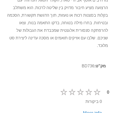
מרחיבים אוסף אביזרי סאדו, הקולר הסגול הפרוותי עם
הרצועה מציע חיבור מדויק בין שליטה לרכות. הוא משתלב
בקלות בסצנות רכות או נועזות, תוך הדגשת תקשורת, הסכמה
ובטיחות. בחרו מילה בטוחה, בדקו התאמה בנוח, וצאו
להרפתקה סנסורית אלגנטית שמכבדת את הגבולות של
שניכם. שלבו עם אזיקים תואמים או מסכה עדינה ליצירת סט
מלוכד.
מידע
BD736
נוסף
0
0 ביקורות
More info