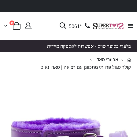
פריטים
0
Toggle
*5061
סל קניות
Nav
בלעדי בסופר טויס - אפשרות לאספקה מיידית
אביזרי סאדו
קולר סגול פרוותי מתכוונן עם רצועה | סאדו נעים
לדלג
לדלג
לסוף
להתחלה
של
של
גלריית
גלריית
תמונות
תמונות