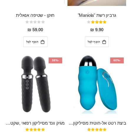
גרביון רשת "Maniola"
חוקן - שטיפה אנאלית
דירוג:
Rating:
0%
80%
59.00 ₪
9.90 ₪
הוסף לסל
הוסף לסל
-38%
-60%
ביצת רטט אל-חוטית מסיליקון רפואי בגודל של 8 ס"מ ורוחב 3 ס"מ בעלת 20 מהירויות שונות "ENKI"
מגיק וונד מסיליקון רפואי ,שקט במיוחד, נטען בעל 10 מהירויות שונות "Erna"
דירוג:
דירוג: