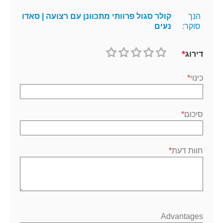
הנך
קולר סגול פרוותי מתכוונן עם רצועה | סאדו
סוקר:
נעים
דירוג
1
2
3
4
5
כוכב
כוכבים
כוכבים
כוכבים
כוכבים
כינוי
סיכום
חוות דעת
Advantages