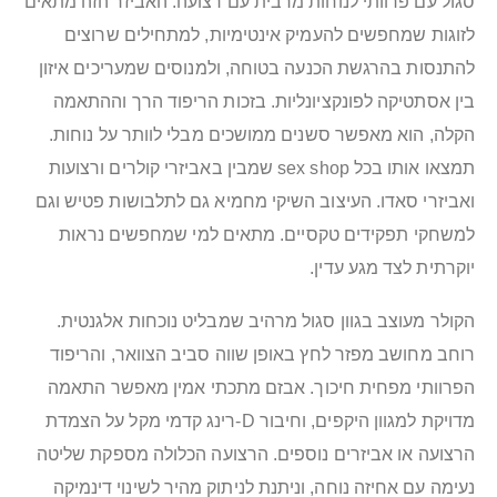
סגול עם פרוותי לנוחות מרבית עם רצועה. האביזר הזה מתאים
לזוגות שמחפשים להעמיק אינטימיות, למתחילים שרוצים
להתנסות בהרגשת הכנעה בטוחה, ולמנוסים שמעריכים איזון
בין אסתטיקה לפונקציונליות. בזכות הריפוד הרך וההתאמה
הקלה, הוא מאפשר סשנים ממושכים מבלי לוותר על נוחות.
תמצאו אותו בכל sex shop שמבין באביזרי קולרים ורצועות
ואביזרי סאדו. העיצוב השיקי מחמיא גם לתלבושות פטיש וגם
למשחקי תפקידים טקסיים. מתאים למי שמחפשים נראות
יוקרתית לצד מגע עדין.
הקולר מעוצב בגוון סגול מרהיב שמבליט נוכחות אלגנטית.
רוחב מחושב מפזר לחץ באופן שווה סביב הצוואר, והריפוד
הפרוותי מפחית חיכוך. אבזם מתכתי אמין מאפשר התאמה
מדויקת למגוון היקפים, וחיבור D-רינג קדמי מקל על הצמדת
הרצועה או אביזרים נוספים. הרצועה הכלולה מספקת שליטה
נעימה עם אחיזה נוחה, וניתנת לניתוק מהיר לשינוי דינמיקה