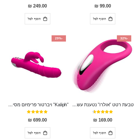
100%
93%
249.00 ₪
99.00 ₪
הוסף לסל
הוסף לסל
-29%
-32%
טבעת רטט "אולרו" נטענת עשויה סיליקון רפואי עם רטט חזק ומטריף חושים
"Kaliph" ויברטור פרימיום מסיליקון רפואי , נטען, שקט במיוחד, מסתובב ומתפתל, שמנמן עם חדירה 14 סמ
דירוג:
דירוג:
100%
91%
699.00 ₪
169.00 ₪
הוסף לסל
הוסף לסל