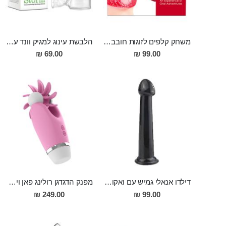
משחק קלפים לזוגות חובבי מין אוראלי
הלבשת עינוג למגיק וונד עבור גבר מסיליקון
69.00 ₪
99.00 ₪
דילדו אנאלי גמיש עם ואקום חזק 18 סמ אורך 3 סמ רוחב TISMOS
מפנק הדגדגן רולינג פאן ויברטור בעל 12 מצבי רטט מסיליקון Nakoa
249.00 ₪
99.00 ₪