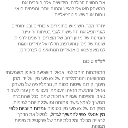
את החוויה הכוללת. חידושים אלה הופכים את
המשחק האנאלי לנגיש ומהנה יותר, ומפחיתים אי
נוחות או חשש פוטנציאליים.
יתרה מכך, השימוש בחומרים איכותיים ובטיחותיים
לגוף הפיג את החששות לגבי בטיחות והיגיינה.
הזמינות של מגוון רחב של מוצרים, העונים לרמות
שונות של ניסיון והעדפה, הקלה על יחידים וזוגות
למצוא צעצועים אנאליים המתאימים לצרכיהם.
#### סיכום
התפתחות היחס למין אנאלי הושפעה באופן משמעותי
מההופעה והנורמליזציה של צעצועי מין. על ידי מתן
חינוך, קידום שיטות בטוחות, נורמליזציה של משחק
אנאלי והדגשת הנאה והעצמה, צעצועי מין עזרו לשבור
טאבו ותפיסות שגויות ארוכות שנים. ככל שהחברה
תמשיך לאמץ גישה פתוחה ומושכלת יותר למיניות,
תפקידם של צעצועי מין בטיפוח
עמדות חיוביות כלפי
מין אנאלי צפוי להמשיך לגדול
, ולסלול את הדרך
לראייה מכילה ומקבלת יותר של פרקטיקות מיניות
מגוונות.