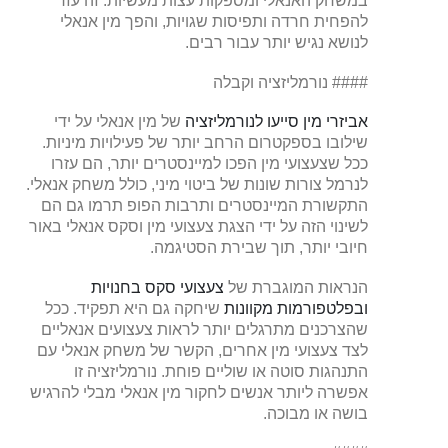
במשחק האנאלי ומספקות עצות מעשיות. זה עזר
להפחית חרדה ותפיסות שגויות, והפך מין אנאלי
לנושא נגיש יותר עבור רבים.
#### נורמליזציה וקבלה
אביזרי מין סייעו לנורמליזציה
של מין אנאלי על ידי
שילובו בספקטרום הרחב יותר של פעילויות מיניות.
ככל שצעצועי מין הפכו למיינסטרים יותר, הם עזרו
לנרמל צורות שונות של ביטוי מיני, כולל משחק אנאלי.
התקשורת המיינסטרים ותרבות הפופ תרמו גם הם
לשינוי הזה על ידי הצגת צעצועי מין וסקס אנאלי באור
חיובי יותר, תוך שבירת הסטיגמה.
הנראות המוגברת של
צעצועי סקס בחנויות
ובפלטפורמות מקוונות
שיחקה גם היא תפקיד. ככל
שהצרכנים מתרגלים יותר לראות צעצועים אנאליים
לצד צעצועי מין אחרים, הקשר של משחק אנאלי עם
התנהגות סוטה או שוליים פוחת. נורמליזציה זו
אפשרה ליותר אנשים לחקור מין אנאלי מבלי להרגיש
בושה או מבוכה.