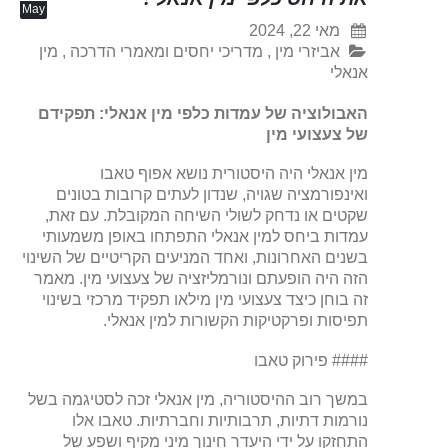
May
מאי 22, 2024
אביזרי מין
,
מדריכי יחסים ומאמרי הדרכה
,
מין
אנאלי
האבולוציה של עמדות כלפי מין אנאלי: תפקידם
של צעצועי מין
מין אנאלי היה היסטורית נושא אפוף טאבו
ואינפורמציה שגויה, שנדון לעתים קרובות בטונים
שקטים או נדחק לשולי השיחה המקובלת. עם זאת,
עמדות ביחס למין אנאלי התפתחו באופן משמעותי
בשנים האחרונות, ואחד המניעים הקריטיים של השינוי
הזה היה הופעתם ונורמליזציה של צעצועי מין. מאמר
זה בוחן כיצד צעצועי מין מילאו תפקיד מרכזי בשינוי
תפיסות ופרקטיקות הקשורות למין אנאלי.
#### פירוק טאבו
במשך רוב ההיסטוריה, מין אנאלי זכה לסטיגמה בשל
נורמות דתיות, תרבותיות וחברתיות. טאבו אלו
התחזקו על ידי היעדר חינוך מיני מקיף ושפע של