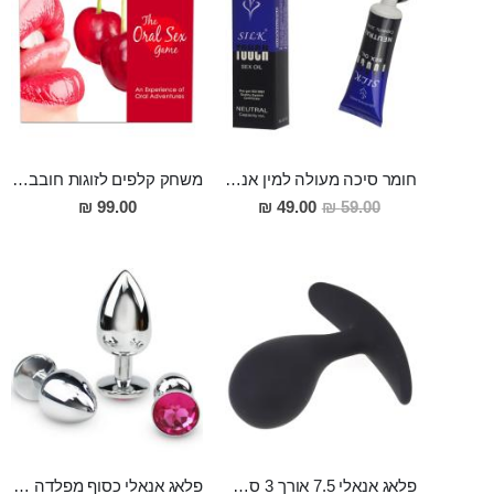
חומר סיכה מעולה למין אנאלי 50 מ"ל
משחק קלפים לזוגות חובבי מין אוראלי
מחיר
99.00 ₪
49.00 ₪
59.00 ₪
מבצע
פלאג אנאלי 7.5 אורך 3 סמ רוחב עם מבנה מיוחד לגירוי הפרוסטטה Kelly
פלאג אנאלי כסוף מפלדה , מתאים ללבישה מתחת לבגדים, בגודל 7.3 על 2.8 ס"מ