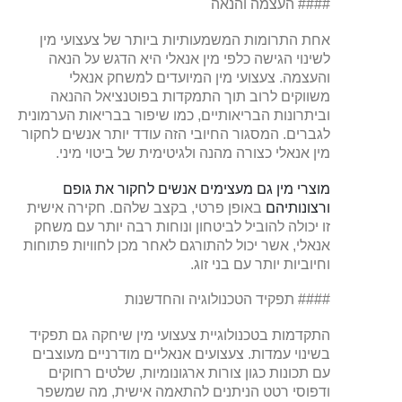
#### העצמה והנאה
אחת התרומות המשמעותיות ביותר של צעצועי מין
לשינוי הגישה כלפי מין אנאלי היא הדגש על הנאה
והעצמה. צעצועי מין המיועדים למשחק אנאלי
משווקים לרוב תוך התמקדות בפוטנציאל ההנאה
וביתרונות הבריאותיים, כמו שיפור בבריאות הערמונית
לגברים. המסגור החיובי הזה עודד יותר אנשים לחקור
מין אנאלי כצורה מהנה ולגיטימית של ביטוי מיני.
מוצרי מין גם מעצימים אנשים לחקור את גופם
ורצונותיהם
באופן פרטי, בקצב שלהם. חקירה אישית
זו יכולה להוביל לביטחון ונוחות רבה יותר עם משחק
אנאלי, אשר יכול להתורגם לאחר מכן לחוויות פתוחות
וחיוביות יותר עם בני זוג.
#### תפקיד הטכנולוגיה והחדשנות
התקדמות בטכנולוגיית צעצועי מין שיחקה גם תפקיד
בשינוי עמדות. צעצועים אנאליים מודרניים מעוצבים
עם תכונות כגון צורות ארגונומיות, שלטים רחוקים
ודפוסי רטט הניתנים להתאמה אישית, מה שמשפר