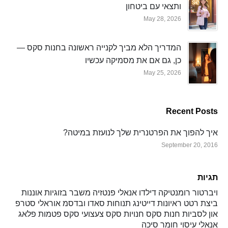
ותצאי עם ביטחון
May 28, 2026
המדריך הלא מביך לקנייה ראשונה בחנות סקס —
כן, גם אם את מסמיקה עכשיו
May 25, 2026
Recent Posts
איך להפוך את הפרטנרית שלך לנועזת במיטה?
September 20, 2016
תגיות
ויברטור
רומנטיקה
דילדו
אנאלי
פנטזיה
משבר בזוגיות
אוננות
ביצת רטט
ראיונות
דייטינג
תנוחות
סאדו ובדסמ
אוראלי
סטרפ
און
לסביות
חנות סקס
חנויות סקס
צעצועי סקס
פטמות
פלאג
אנאלי
עיסוי
חומר סיכה