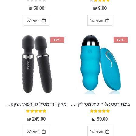
דירוג:
Rating:
0%
80%
59.00 ₪
9.90 ₪
הוסף לסל
הוסף לסל
-38%
-60%
ביצת רטט אל-חוטית מסיליקון רפואי בגודל של 8 ס"מ ורוחב 3 ס"מ בעלת 20 מהירויות שונות "ENKI"
מגיק וונד מסיליקון רפואי ,שקט במיוחד, נטען בעל 10 מהירויות שונות "Erna"
דירוג:
דירוג:
100%
93%
249.00 ₪
99.00 ₪
הוסף לסל
הוסף לסל