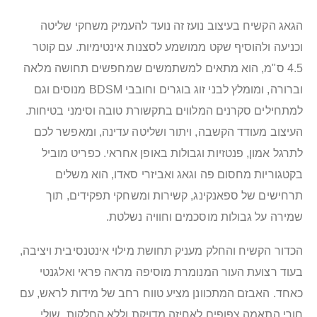
הגאג הקשיח בעיצוב נועז זה נועד להעמיק משחקי שליטה
וכניעה ולהוסיף שקט ממושמע לסצנות אינטימיות. עם קוטר
4.5 ס"מ, הוא מתאים למשתמשים שמחפשים תחושה מלאה
וברורה, ומומלץ לבני זוג בוגרים וחובבי BDSM מנוסים וגם
למתחילים סקרנים המלווים בתקשורת טובה וסימני בטיחות.
העיצוב מעודד הקשבה, ויתור ושליטה עדינה, ומאפשר לכם
לתרגל אמון, פנטזיות וגבולות באופן אחראי. כפריט מוביל
בקטגוריות מחסום פה וגאג ואביזרי סאדו, הוא משלים
תרחישים של ספאנקינג, קשירות ומשחקי תפקידים, תוך
שמירה על גבולות מוסכמים וחוויה נשלטת.
הכדור הקשיח והחלק מעניק תחושת מילוי אינטנסיבית ויציבה,
בעוד רצועת העור המנומרת מוסיפה מראה פראי ואלגנטי
כאחד. האבזם המתכוונן מציע טווח רחב של מידות לראש, עם
חורי התאמה צפופים לאחיזה מדויקת וללא החלקות. שולי