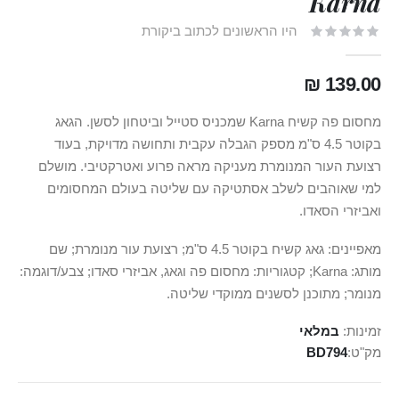
Karna
היו הראשונים לכתוב ביקורת
139.00 ₪
מחסום פה קשיח Karna שמכניס סטייל וביטחון לסשן. הגאג
בקוטר 4.5 ס"מ מספק הגבלה עקבית ותחושה מדויקת, בעוד
רצועת העור המנומרת מעניקה מראה פרוע ואטרקטיבי. מושלם
למי שאוהבים לשלב אסתטיקה עם שליטה בעולם המחסומים
ואביזרי הסאדו.
מאפיינים: גאג קשיח בקוטר 4.5 ס"מ; רצועת עור מנומרת; שם
מותג: Karna; קטגוריות: מחסום פה וגאג, אביזרי סאדו; צבע/דוגמה:
מנומר; מתוכנן לסשנים ממוקדי שליטה.
זמינות:
במלאי
מק"ט
BD794