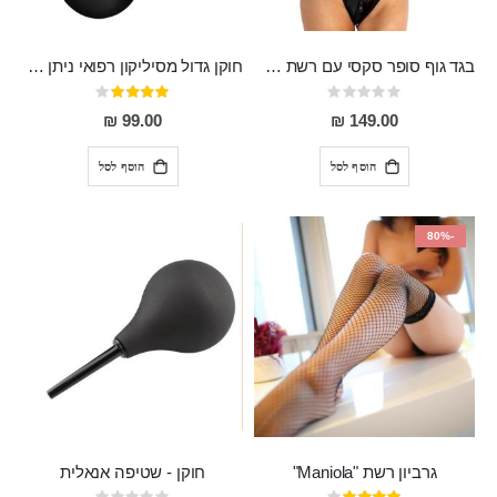
בגד גוף סופר סקסי עם רשת שקופה בחזה ושרשרות מלמעלה וריצרץ מלמטה Pan במפשעה
חוקן גדול מסיליקון רפואי ניתן לשימוש גם כפלאג וגם כחרוזים אנאלים
Rating:
דירוג:
80%
0%
99.00 ₪
149.00 ₪
הוסף לסל
הוסף לסל
-80%
גרביון רשת "Maniola"
חוקן - שטיפה אנאלית