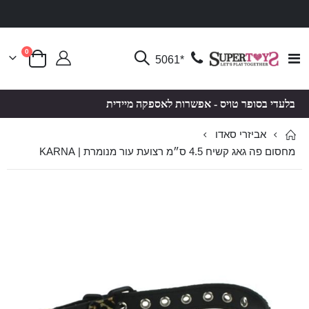
פריטים
0
Toggle
*5061
סל קניות
Nav
בלעדי בסופר טויס - אפשרות לאספקה מיידית
אביזרי סאדו
מחסום פה גאג קשיח 4.5 ס״מ רצועת עור מנומרת | KARNA
לדלג
לדלג
לסוף
להתחלה
של
של
גלריית
גלריית
תמונות
תמונות