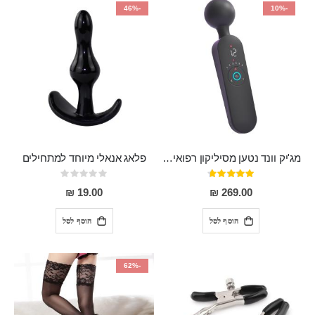
-46%
-10%
מג'יק וונד נטען מסיליקון רפואי חזק בעל 12 מצבי רטט ו6 מהירויות שונות ROMI
פלאג אנאלי מיוחד למתחילים
דירוג:
Rating:
0%
93%
19.00 ₪
269.00 ₪
הוסף לסל
הוסף לסל
-62%