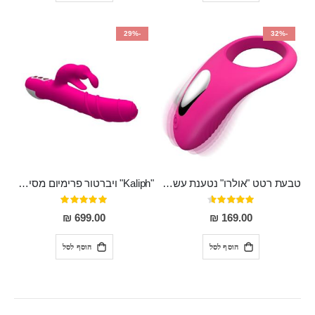
-29%
-32%
טבעת רטט "אולרו" נטענת עשויה סיליקון רפואי עם רטט חזק ומטריף חושים
"Kaliph" ויברטור פרימיום מסיליקון רפואי , נטען, שקט במיוחד, מסתובב ומתפתל, שמנמן עם חדירה 14 סמ
דירוג:
דירוג:
100%
91%
699.00 ₪
169.00 ₪
הוסף לסל
הוסף לסל