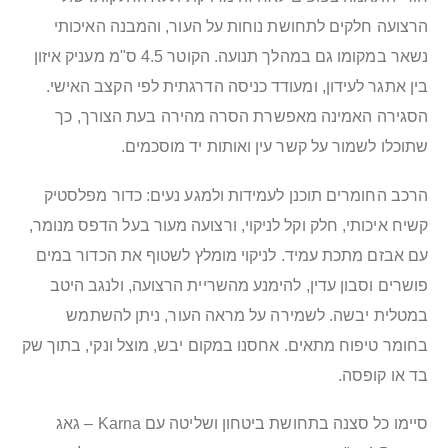
הרצועה חלקים לתחושת נוחות על העור, והמבנה האיכותי
נשאר במקומו גם במהלך תנועה. הקוטר 4.5 ס"מ מעניק איזון
בין אתגר לעידון, ומעודד כניסה הדרגתית לפי הקצב האישי.
הסגירה האמינה מאפשרת הסרה מהירה בעת הצורך, כך
שתוכלו לשמור על קשר עין ואותות יד מוסכמים.
הרכב החומרים תוכנן לעמידות ולמגע נעים: כדור מפלסטיק
קשיח איכותי, חלק וקל לניקוי, ורצועה מעור בעל הדפס מנומר,
עם אבזם מתכת עמיד. לניקוי מומלץ לשטוף את הכדור במים
פושרים וסבון עדין, להימנע מהשריית הרצועה, ולנגב היטב
במטלית יבשה. לשמירה על מראה העור, ניתן להשתמש
בחומר טיפוח מתאים. אחסנו במקום יבש, מוצל ונקי, בתוך שק
בד או קופסה.
סיימו כל סצנה בתחושת ביטחון ושליטה עם Karna – גאג