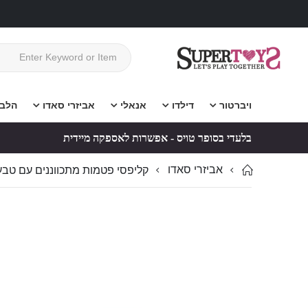
ויברטור
דילדו
אנאלי
אביזרי סאדו
הלב
בלעדי בסופר טויס - אפשרות לאספקה מיידית
אביזרי סאדו
קליפסי פטמות מתכווננים עם טבעת
לדלג
לדלג
לסוף
להתחלה
של
של
גלריית
גלריית
תמונות
תמונות