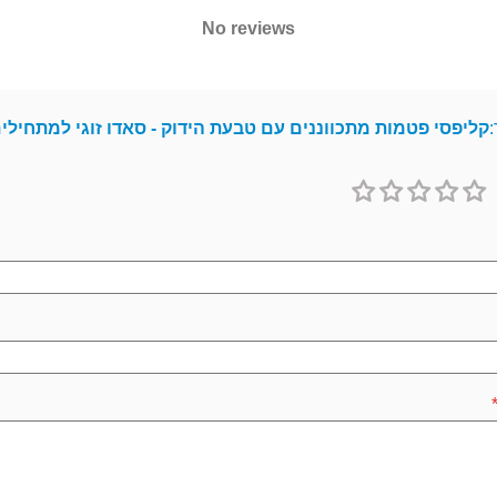
No reviews
:
קליפסי פטמות מתכווננים עם טבעת הידוק - סאדו זוגי למתחילי
1
2
3
4
5
כוכב
כוכבים
כוכבים
כוכבים
כוכבים