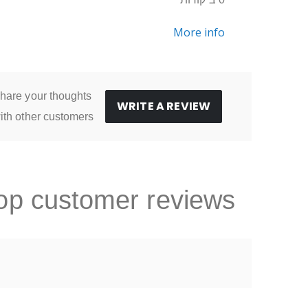
More info
hare your thoughts
WRITE A REVIEW
ith other customers
op customer reviews