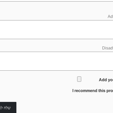
Ad
Disad
Add yo
I recommend this pr
שלח לב