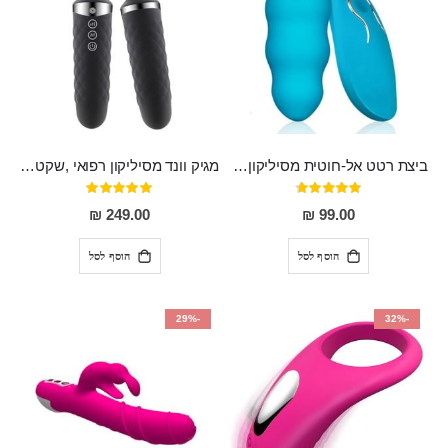
ביצת רטט אל-חוטית מסיליקון רפואי בגודל של 8 ס"מ ורוחב 3 ס"מ בעלת 20 מהירויות שונות "ENKI"
מגיק וונד מסיליקון רפואי ,שקט במיוחד, נטען בעל 10 מהירויות שונות "Erna"
דירוג:
דירוג:
100%
93%
249.00 ₪
99.00 ₪
הוסף לסל
הוסף לסל
-29%
-32%