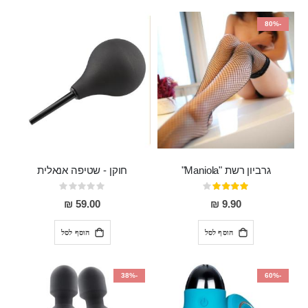
-80%
גרביון רשת "Maniola"
חוקן - שטיפה אנאלית
דירוג:
Rating:
0%
80%
59.00 ₪
9.90 ₪
הוסף לסל
הוסף לסל
-38%
-60%