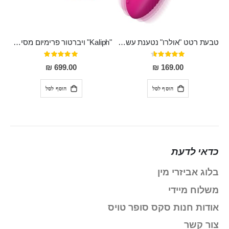
טבעת רטט "אולרו" נטענת עשויה סיליקון רפואי עם רטט חזק ומטריף חושים
"Kaliph" ויברטור פרימיום מסיליקון רפואי , נטען, שקט במיוחד, מסתובב ומתפתל, שמנמן עם חדירה 14 סמ
דירוג:
דירוג:
100%
91%
699.00 ₪
169.00 ₪
הוסף לסל
הוסף לסל
כדאי לדעת
בלוג אביזרי מין
משלוח מיידי
אודות חנות סקס סופר טויס
צור קשר