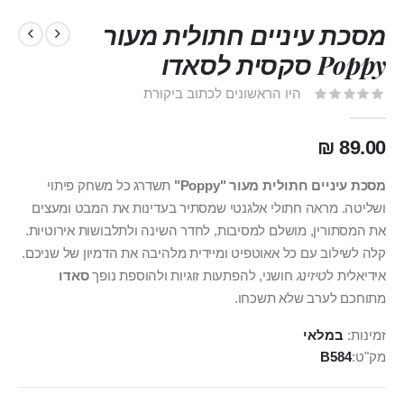
מסכת עיניים חתולית מעור
Poppy סקסית לסאדו
היו הראשונים לכתוב ביקורת
89.00 ₪
מסכת עיניים חתולית מעור "Poppy"
תשדרג כל משחק פיתוי
ושליטה. מראה חתולי אלגנטי שמסתיר בעדינות את המבט ומעצים
את המסתורין, מושלם למסיבות, לחדר השינה ולתלבושות אירוטיות.
קלה לשילוב עם כל אאוטפיט ומיידית מלהיבה את הדמיון של שניכם.
אידיאלית ל
טיזינג
חושני, להפתעות זוגיות ולהוספת נופך
סאדו
מתוחכם לערב שלא תשכחו.
זמינות:
במלאי
מק"ט
B584