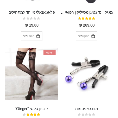
מג'יק וונד נטען מסיליקון רפואי חזק בעל 12 מצבי רטט ו6 מהירויות שונות ROMI
פלאג אנאלי מיוחד למתחילים
דירוג:
Rating:
0%
93%
19.00 ₪
269.00 ₪
הוסף לסל
הוסף לסל
-62%
מצבטי פטמות
גרביון סקסי "Ginger"
Rating:
דירוג: