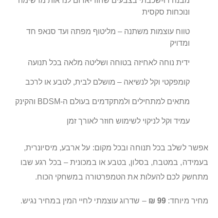
מבנה דו‑שכבתי בצבעים שחור‑אדום לנראות מרשימה
ונוכחות סקסית
טווח עוצמות משתנה – מליטוף מפתה ועד סנאפ חד
ומדויק
ידית נוחה לאחיזה בטוחה ושליטה מלאה בכל תנועה
קומפקטי וקל לנשיאה – מושלם לבית, לטבע או לרכב
מתאים למתחילים ולמתקדמים בעולם ה‑BDSM והקינק
עמיד וקל לניקוי לשימוש חוזר לאורך זמן
אפשר לשלב בכל תנוחה ובכל מקום: על ארבע, מיסיונרית,
בעמידה, במטבח, בסלון, בטבע או במכונית – בכל רגע שבו
מתחשק לכם להעלות את הטמפרטורה במשחקי הכוח.
מחיר מיוחד:
99 ₪
– שדרוג עוצמתי לחיי המין במחיר נגיש.