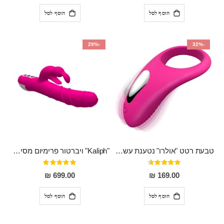
הוסף לסל
הוסף לסל
-29%
-32%
טבעת רטט "אולרו" נטענת עשויה סיליקון רפואי עם רטט חזק ומטריף חושים
"Kaliph" ויברטור פרימיום מסיליקון רפואי , נטען, שקט במיוחד, מסתובב ומתפתל, שמנמן עם חדירה 14 סמ
דירוג:
דירוג:
100%
91%
699.00 ₪
169.00 ₪
הוסף לסל
הוסף לסל