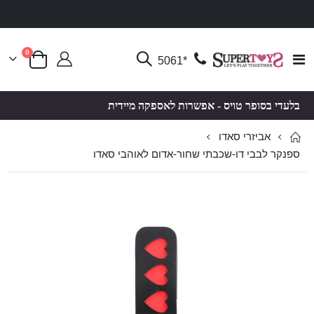
פריטים
0
Toggle
*5061
סל קניות
Nav
בלעדי בסופר טויס - אפשרות לאספקה מיידית
אביזרי סאדו
ספנקר לבבי דו-שכבתי שחור-אדום לאוהבי סאדו
לדלג
לדלג
לסוף
להתחלה
של
של
גלריית
גלריית
תמונות
תמונות