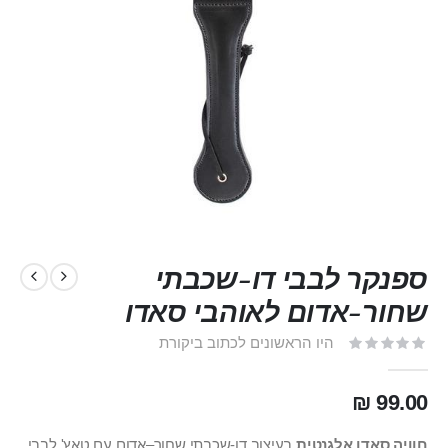
ספנקר לבבי דו-שכבתי
שחור-אדום לאוהבי סאדו
היו הראשונים לכתוב ביקורת
99.00 ₪
חוויה סאדו אלגנטית
בעיצוב דו-שכבתי שחור–אדום עם טאץ' לבבי,