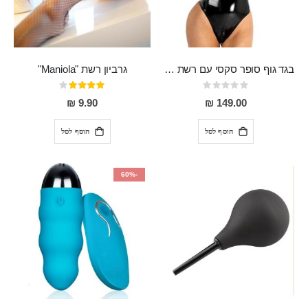
בגד גוף סופר סקסי עם רשת שקופה בחזה ושרשרות מלמעלה וריצרץ מלמטה Pan במפשעה
גרביון רשת "Maniola"
Rating:
דירוג:
80%
0%
9.90 ₪
149.00 ₪
הוסף לסל
הוסף לסל
-60%