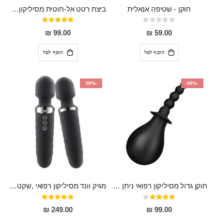
חוקן - שטיפה אנאלית
ביצת רטט אל-חוטית מסיליקון רפואי בגודל של 8 ס"מ ורוחב 3 ס"מ בעלת 20 מהירויות שונות "ENKI"
Rating:
דירוג:
93%
0%
99.00 ₪
59.00 ₪
הוסף לסל
הוסף לסל
-38%
-48%
חוקן גדול מסיליקון רפואי ניתן לשימוש גם כפלאג וגם כחרוזים אנאלים
מגיק וונד מסיליקון רפואי ,שקט במיוחד, נטען בעל 10 מהירויות שונות "Erna"
דירוג:
דירוג:
100%
80%
249.00 ₪
99.00 ₪