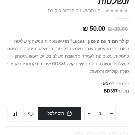
ונשלטות
היו הראשונים לכתוב ביקורת
50.00 ₪
89.00 ₪
קולר חמוד עם פעמון "Lucas"
מדגיש נוכחות במשחקי שליטה
וביום‑יום; הפעמון השובב נשמע בכל צעד, כך שלא מפספסים כניסה
לתפקיד. עיצוב נוח לענידה ממושכת משלב סטייל, ריגוש וביטחון
לנשלטים ונשלטות המחפשים
קולר BDSM
איכותי בקטגוריות אביזרי
סאדו וקולרים ורצועות.
זמינות:
במלאי
מק"ט
BD397
הוסף לסל