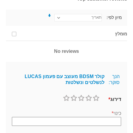
מיון לפי
מומלץ
No reviews
הנך
קולר BDSM מעוצב עם פעמון LUCAS
סוקר:
לנשלטים ונשלטות
דירוג
1
2
3
4
5
כוכב
כוכבים
כוכבים
כוכבים
כוכבים
כינוי