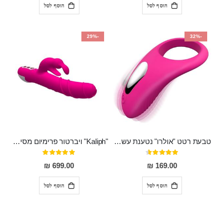
הוסף לסל
הוסף לסל
-29%
-32%
טבעת רטט "אולרו" נטענת עשויה סיליקון רפואי עם רטט חזק ומטריף חושים
"Kaliph" ויברטור פרימיום מסיליקון רפואי , נטען, שקט במיוחד, מסתובב ומתפתל, שמנמן עם חדירה 14 סמ
דירוג:
דירוג:
100%
91%
699.00 ₪
169.00 ₪
הוסף לסל
הוסף לסל