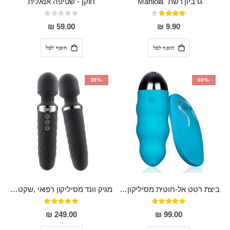
גרביון רשת "Maniola"
חוקן - שטיפה אנאלית
דירוג:
Rating:
0%
80%
59.00 ₪
9.90 ₪
הוסף לסל
הוסף לסל
-38%
-60%
ביצת רטט אל-חוטית מסיליקון רפואי בגודל של 8 ס"מ ורוחב 3 ס"מ בעלת 20 מהירויות שונות "ENKI"
מגיק וונד מסיליקון רפואי ,שקט במיוחד, נטען בעל 10 מהירויות שונות "Erna"
דירוג:
דירוג:
100%
93%
249.00 ₪
99.00 ₪