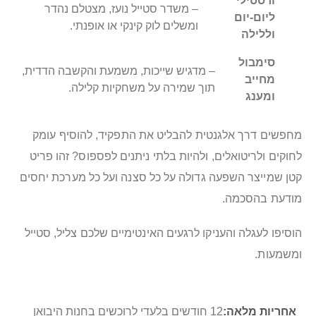
ורסטילי
– משדר סטייל נועז, מצטלם נהדר
ליום‑יום
ומשלים לוק קינקי או אופנתי.
וללילה
סימבול
– מדגיש שייכות, משמעת והקשבה הדדית,
מחייב
תוך שמירה על משחקיות קלילה.
ומענג
מחפשים דרך אלגנטית להבליט את התפקיד, להוסיף עומק
לחוקים ולריטואלים, ולהיות בלתי ניתנים לפספוס? זהו פריט
קטן שמייצר השפעה גדולה על כל סצנה ועל כל מערכת יחסים
מודעת בהסכמה.
הוסיפו לעגלה והעניקו לרגעים האינטימיים שלכם צליל, סטייל
ומשמעות.
מידע
12 חודשים בלעדי לרוכשים בחנות היבואן