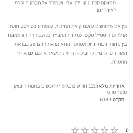
תחזוקה קלה: ניקוי ידני עדין ושמירה על הברק היוקרתי
לאורך זמן
בין אם מחפשים להעמיק את החיבור, להפתיע בטוויסט חושני
או להוסיף סטייל סקסי למגירת האביזרים, הבחירה הזו מאזנת
בין נוחות, רכות ודיוק אסתטי. התאימו את הרצועה, כבו את
האור ותנו לדמיון להוביל – החוויה תישאר אתכם גם אחרי
ההסרה.
מידע
12 חודשים בלעדי לרוכשים בחנות היבואן
נוסף
סופר טויס
B149
0