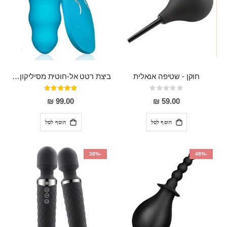
חוקן - שטיפה אנאלית
ביצת רטט אל-חוטית מסיליקון רפואי בגודל של 8 ס"מ ורוחב 3 ס"מ בעלת 20 מהירויות שונות "ENKI"
Rating:
דירוג:
93%
0%
99.00 ₪
59.00 ₪
הוסף לסל
הוסף לסל
-38%
-48%