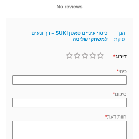
No reviews
הנך
כיסוי עיניים סאטן SUKI – רך ונעים
סוקר:
למשחקי שליטה
דירוג
1
2
3
4
5
כוכב
כוכבים
כוכבים
כוכבים
כוכבים
כינוי
סיכום
חוות דעת