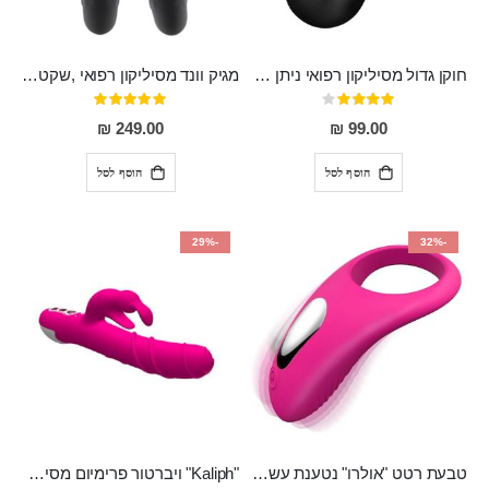
חוקן גדול מסיליקון רפואי ניתן לשימוש גם כפלאג וגם כחרוזים אנאלים
מגיק וונד מסיליקון רפואי ,שקט במיוחד, נטען בעל 10 מהירויות שונות "Erna"
דירוג:
דירוג:
100%
80%
249.00 ₪
99.00 ₪
הוסף לסל
הוסף לסל
-29%
-32%
טבעת רטט "אולרו" נטענת עשויה סיליקון רפואי עם רטט חזק ומטריף חושים
"Kaliph" ויברטור פרימיום מסיליקון רפואי , נטען, שקט במיוחד, מסתובב ומתפתל, שמנמן עם חדירה 14 סמ