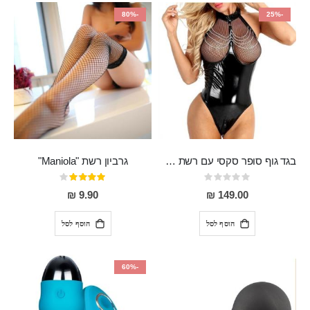
-80%
-25%
בגד גוף סופר סקסי עם רשת שקופה בחזה ושרשרות מלמעלה וריצרץ מלמטה Pan במפשעה
גרביון רשת "Maniola"
Rating:
דירוג:
80%
0%
9.90 ₪
149.00 ₪
הוסף לסל
הוסף לסל
-60%