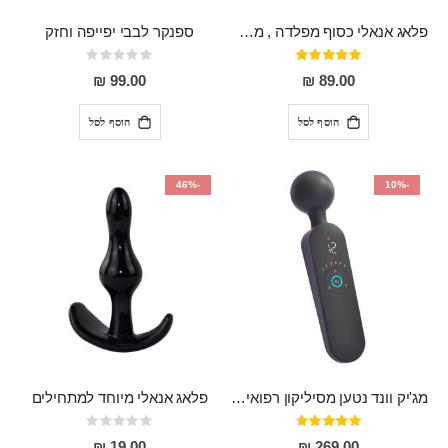
פלאג אנאלי כסוף מפלדה , מתאים ללבישה מתחת לבגדים, בגודל 7.3 על 2.8 ס"מ
ספנקר לבבי יפייפה וחזק
דירוג:
Rating:
0%
97%
99.00 ₪
89.00 ₪
הוסף לסל
הוסף לסל
-46%
-10%
מג'יק וונד נטען מסיליקון רפואי חזק בעל 12 מצבי רטט ו6 מהירויות שונות ROMI
פלאג אנאלי מיוחד למתחילים
דירוג:
Rating:
0%
93%
19.00 ₪
269.00 ₪