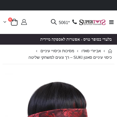
פריטים
0
Toggle
*5061
סל קניות
Nav
בלעדי בסופר טויס - אפשרות לאספקה מיידית
אביזרי סאדו
מסיכות וכיסויי עיניים
כיסוי עיניים סאטן SUKI – רך ונעים למשחקי שליטה
לדלג
לדלג
לסוף
להתחלה
של
של
גלריית
גלריית
תמונות
תמונות