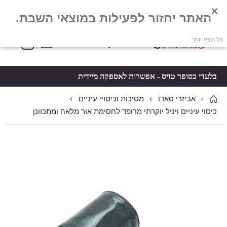
האתר יחזור לפעילות במוצאי השבת.
פריטים
0
אל תציג יותר
Toggle
*5061
סל קניות
Nav
בלעדי בסופר טויס - אפשרות לאספקה מיידית
אביזרי סאדו
מסיכות וכיסויי עיניים
כיסוי עיניים ויניל יוקרתי מרופד לחסימת אור מלאה ומתכוונן
לדלג
לדלג
לסוף
להתחלה
של
של
גלריית
גלריית
תמונות
תמונות