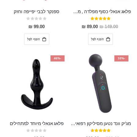
פלאג אנאלי כסוף מפלדה , מתאים ללבישה מתחת לבגדים, בגודל 7.3 על 2.8 ס"מ
ספנקר לבבי יפייפה וחזק
דירוג:
Rating:
0%
97%
מחיר
99.00 ₪
89.00 ₪
149.00 ₪
מבצע
הוסף לסל
הוסף לסל
-46%
-10%
מג'יק וונד נטען מסיליקון רפואי חזק בעל 12 מצבי רטט ו6 מהירויות שונות ROMI
פלאג אנאלי מיוחד למתחילים
דירוג:
Rating:
0%
93%