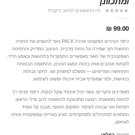
ומתכוונן
היו הראשונים לכתוב ביקורת
99.00 ₪
כיסוי העיניים המקצועי מויניל PACK נועד להעצים את החוויה
החושית תוך שמירה על נוחות מרבית. העיצוב המדויק והחסימה
האפקטיבית של האור מאפשרים התמקדות בתחושות ובאמון הדדי.
לקוחות אוהבים אותו בזכות המגע הנעים, ההתאמה הבטוחה
והתחושה הפרימיום — מושלם למשחק זוגי, לחקר גבולות
ברגישות, ולמי שמעדיף אביזר איכותי ופשוט לשימוש.
מאפיינים עיקריים: עשוי ויניל איכותי שקל לנקות; ריפוד פנימי רך
לנוחות ממושכת; רצועה מתכווננת להתאמה לרוב גדלי הראש;
חסימת אור גבוהה לשיפור הפוקוס החושי; מבנה קל ועמיד
המתאים למתחילים ולמתקדמים; מגיע באריזה קומפקטית ונוחה
לאחסון.
זמינות:
במלאי