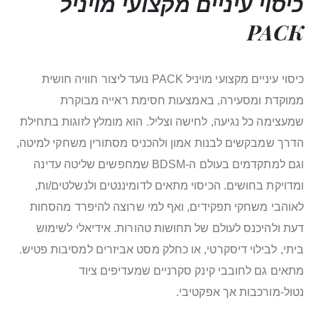
כיסוי עיניים מקצועי מויניל
PACK
כיסוי עיניים מקצועי מויניל PACK נועד ליצור חוויה חושית
ממוקדת ומסעירה, באמצעות חסימת ראייה מבוקרת
שמעצימה כל נגיעה, לחישה וצליל. הוא מומלץ לזוגות בתחילת
הדרך שמבקשים לבנות אמון ולהכניס מסתורין משחקי למיטה,
וגם למתקדמים בעולם ה-BDSM שמחפשים שליטה עדינה
ומדויקת בחושים. הכיסוי מתאים לדומיננטים ולנשלטים/ות,
לאוהבי משחקי תפקידים, ואף למי שרוצה להיפרד מהסחות
דעת ולהיכנס לעולם של תחושות טהורות. אידיאלי לשימוש
ביתי, לבילוי דיסקרטי, או כחלק מסט אביזרים למסיבות פטיש.
מתאים גם לחובבי קינק סקרניים שמעדיפים ציוד
נטול-מורכבות אך אפקטיבי.