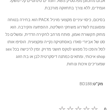
אבזם מתכוונן מפלסטיק ABS. חומרים סינתטיים קלי-משקל
ועמידים, ללא צורך בתחזוקה מורכבת.
בסיכום, כיסוי עיניים מקצועי מויניל PACK הוא בחירה בטוחה
ומסוגננת לשדרוג משחקי השליטה, ההפתעה והקירבה. הוא
מחזק תקשורת ואמון, פותח מרחב לחקירה הדדית, ומשלים כל
סט של אביזרי סאדו באסתטיקה נקייה ומקצועית. הוסיפו אותו
לסל והפכו כל מפגש לטקס חושני מדויק. זמין לרכישה בכל sex
shop איכותי, ומתאים כמתנה דיסקרטית לבן או בת הזוג
שמעריכים איכות ונוחות.
מידע
BD188
נוסף
0