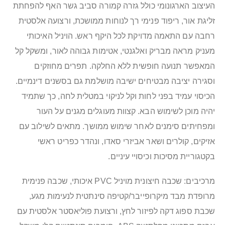
העיצוב הארגונומי כולל גזרה קמורה סביב גשר האף להפחתת
זליגת אור, ריפוד פנימי רך לנוחות ממושכת, ורצועה אלסטית
רחבה עם התאמה מדויקת לכל היקף ראש. הויניל האיכותי
מעניק מראה מבריק ואלגנטי, אטימות גבוהה לאור, ומשקל קל
המאפשר תנועה חופשית ללא החלקה. תפרים מחוזקים
וסגירה יציבה מבטיחים ישיבה מושלמת גם בסשנים דינמיים.
הכיסוי עמיד בפני לחות וקל לניקוי במטלית לחה, כך שתמיד
יהיה מוכן לשימוש הבא. קצוות מעוגלים מגנים על העור
ומפחיתים סימנים לאחר שימוש ממושך. מתאים לשילוב עם
אזיקים, קולרים ושאר אביזרי סאדו, ונהדר כפריט ראשי
בקטגוריית מסיכות וכיסויי עיניים.
מרכיבים: שכבה חיצונית מויניל PVC איכותי, שכבה פנימית
מרופדת מבד מיקרופייבר/קטיפה סינתטית לנעימות מגע,
שכבת ספוג דקה לפיזור לחץ, ורצועת פוליאסטר אלסטית עם