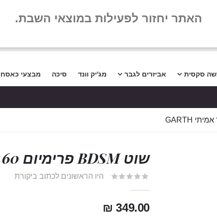
שלום
שאלות נפו
האתר יחזור לפעילות במוצאי השבת.
שה סקסית
אביזרים לגבר
מג'יק וונד
סיכה
מבצעי כאסח
שוט BDSM פרימיום 60 ס״מ עור אמיתי Garth
היו הראשונים לכתוב ביקורת
349.00 ₪