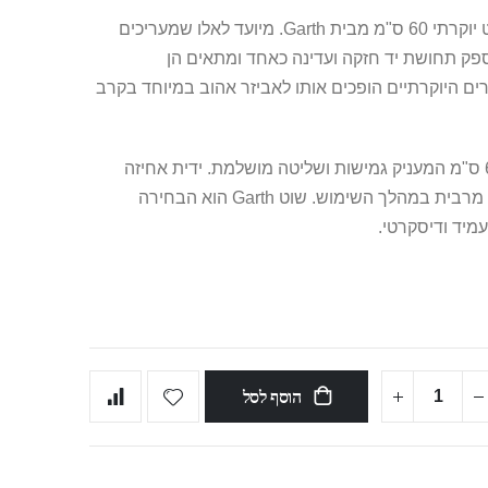
חוויית שליטה ועונג מתקדמת מחכה לכם עם שוט יוקרתי 60 ס"מ מבית Garth. מיועד לאלו שמעריכים
פק תחושת יד חזקה ועדינה כאחד ומתאים הן
ים היוקרתיים הופכים אותו לאביזר אהוב במיוחד בקרב
השוט עשוי 100% עור אמיתי, באורך כולל של 60 ס"מ המעניק גמישות ושליטה מושלמת. ידית אחיזה
נוחה ומעוצבת מאפשרת שליטה מלאה ובטיחות מרבית במהלך השימוש. שוט Garth הוא הבחירה
מיד ודיסקרטי.
הוסף לסל