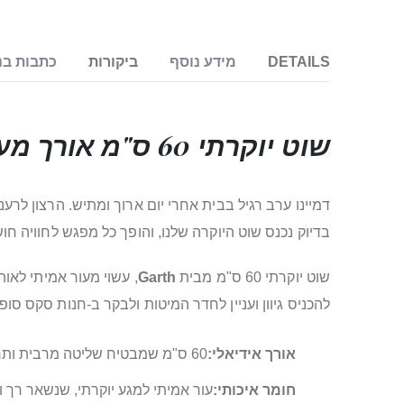
DETAILS
מידע נוסף
ביקורות
כתבות בנ
שוט יוקרתי 60 ס"מ אורך מעור אמיתי Garth – להפוך את הרגעים לאמנות חושנית
דמיינו ערב רגיל בבית אחרי יום ארוך ומתיש. הרצון ל
בדיוק נכנס שוט היוקרה שלנו, והופך כל מפגש לחוויה חו
שוט יוקרתי 60 ס"מ מבית
Garth
, עשוי מעור אמיתי לאו
להכניס גיוון ועניין לחדר המיטות ולבקר ב-חנות סקס סופר
אורך אידיאלי:
60 ס"מ שמבטיח שליטה מרבית ותחושת מגע מדויקת.
חומר איכותי:
עור אמיתי למגע יוקרתי, שנשאר רך ונ