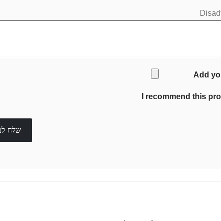
Disad
Add yo
I recommend this pr
שלח לב