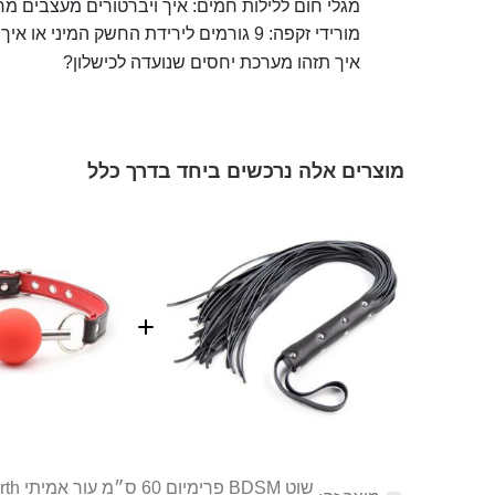
מגלי חום ללילות חמים: איך ויברטורים מעצבים מח
מורידי זקפה: 9 גורמים לירידת החשק המיני או איך תחזירו את התשוקה והאהבה למערכת היחסים שלכם
איך תזהו מערכת יחסים שנועדה לכישלון?
מוצרים אלה נרכשים ביחד בדרך כלל
שוט BDSM פרימיום 60 ס״מ עור אמיתי Garth