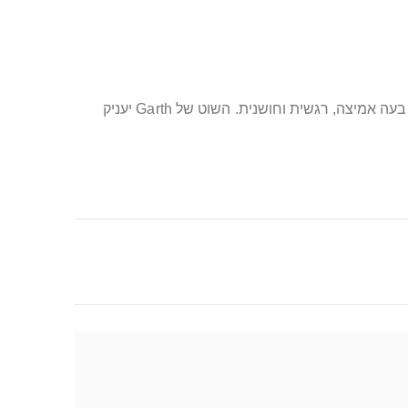
בואו להעצים את מערכת היחסים שלכם ולגלות עולמות חדשים של עונג, אמון ושליטה הדדית. הצטרפו למאות שמצאו דרך להבעה אמיצה, רגשית וחושנית. השוט של Garth יעניק