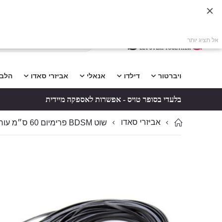
אל תציג יותר
ויברטור
דילדו
אנאלי
אביזרי סאדו
הלב
בלעדי בסופר טויס - אפשרות לאספקה מיידית
אביזרי סאדו
שוט BDSM פרימיום 60 ס״מ עור אמיתי GARTH
לדלג
לדלג
לסוף
להתחלה
של
של
גלריית
גלריית
תמונות
תמונות