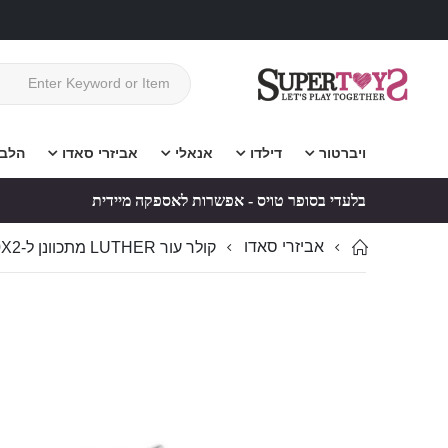
ויברטור
דילדו
אנאלי
אביזרי סאדו
הלב
בלעדי בסופר טויס - אפשרות לאספקה מיידית
אביזרי סאדו
קולר עור LUTHER מתכוונן ל-BDSM 50X2 ס"מ
לדלג
לדלג
לסוף
להתחלה
של
של
גלריית
גלריית
תמונות
תמונות