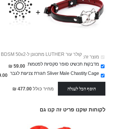
קולר עור LUTHER מתכוונן ל-BDSM 50x2 ס"מ
מוצר זה:
מדבקות תכשיט סופר סקסיות לפטמות
59.00 ₪
Sliver Male Chastity Cage חגורת צניעות לגבר
.00 ₪
הוסף הכל לעגלה
מחיר כולל
477.00 ₪
לקוחות שקנו פריט זה קנו גם
Skip
carousel