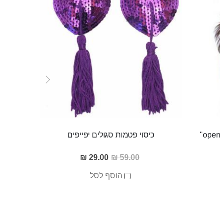
כיסוי פטמות סגולים יפייפים
"o ring" גאג שחור סיליקוני
מחיר
29.00 ₪
59.00 ₪
מבצע
הוסף לסל