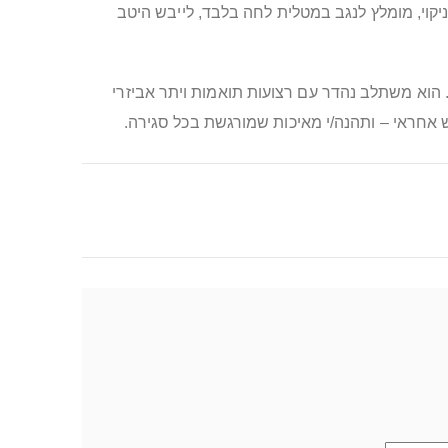
קוי, מומלץ לנגב במטלית לחה בלבד, לייבש היטב
בוהה, קולר מעור מעוצב LUTHER הוא בחירה בטוחה וחכמה. הוא משתלב נהדר עם רצועות תואמות ויתר אביזרי