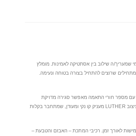
ת שליטה וסטייל? קולר מעור באורך 50 ס"מ וברוחב 2 ס"מ, מעוצב LUTHER, מיועד לכל מי שמעריך/ה שילוב בין אסתטיקה לאמינות. מומלץ
מיק דינמיקה של אמון ותיאום, לחובבי קולרים ורצועות שמעוניינים באקססורי איכותי לסט BDSM, וגם למתחילים שרוצים להתחיל בצורה בטוחה ונעימה.
בזם מתכת קלאסי עם מספר חורי התאמה מאפשר סגירה מדויקת
בהתאם להיקף הצוואר, וטבעת D קדמית מיועדת לחיבור רצועה או תליוני קישוט. קצוות מעוגלים וגימור נקי מצמצמים חיכוך. עיצוב LUTHER מעניק קו נקי ומעודן, שמתחבר בקלות
ישות לאורך זמן. רכיבי המתכת – האבזם והטבעת –