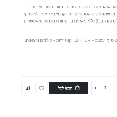
ומעניק מראה אלגנטי עם תחושת יציבות ונוחות. העור האיכותי
ב מי שמחפשים אסתטיקה מדויקת ואביזר אמין למשחקי
שליטה או להצהרה אופנתית נועזת. האורך 50 ס"מ והרוחב 2 ס"מ מאזנים בין נוחות לנוכחות ומאפשרים
מאפיינים: חומר – עור; אורך – 50 ס"מ; רוחב – 2 ס"מ; עיצוב – LUTHER; קטגוריות – קולרים ורצועות,
הוסף לסל