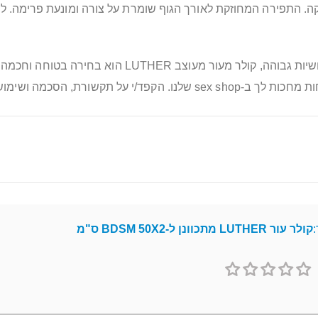
. התפירה המחוזקת לאורך הגוף שומרת על צורה ומונעת פרימה. לני
אם את/ה מחפש/ת קולר שמשלב מראה מהודק עם שימושיות ג
 ותהנה/י מאיכות שמורגשת בכל סגירה.
:
קולר עור LUTHER מתכוונן ל-BDSM 50X2 ס"מ
1
2
3
4
5
כוכב
כוכבים
כוכבים
כוכבים
כוכבים