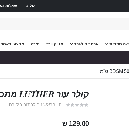
שלום
שאלות נפו
שה סקסית
אביזרים לגבר
מג'יק וונד
סיכה
מבצעי כאסח
קולר עור LUTHER מתכוונן ל-BDSM 50x2 ס"מ
היו הראשונים לכתוב ביקורת
129.00 ₪