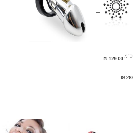
129.00 ₪
289