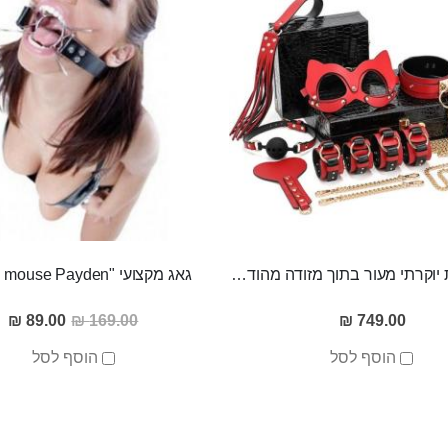
סט קשירות יוקרתי מעור בתוך מזודה מהודרת Finley כולל אזיקי ידיים ורגליים, מסיכה, קולר ורצועה, ספנקר מרהיב ושוט אלגנטי
גאג מקצועי "open mouse Payden"
מחיר
89.00 ₪
169.00 ₪
749.00 ₪
מבצע
הוסף לסל
הוסף לסל