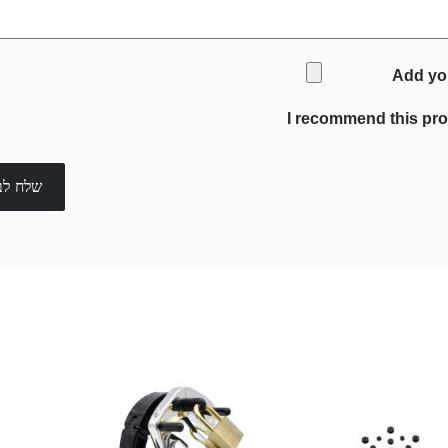
Add yo
I recommend this pr
שלח לב