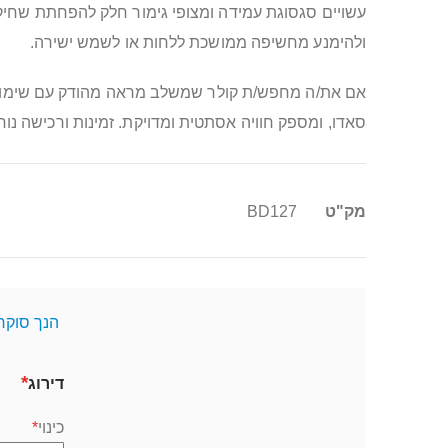
עשויים סגסוגת עמידה ומצופי גימור חלק להפחתת שחיקה
ולהימנע מחשיפה ממושכת ללחות או לשמש ישירה.
סאדו, ומספק חוויה אסתטית ומדויקת. זמינות ורכישה נוחות מחכות לך ב-sex shop שלנו. הקפד/י על תקשורת, הסכמה ושימוש אחראי –
מידע
מק"ט
BD127
נוסף
הנך סוקר
דירוג
כינוי