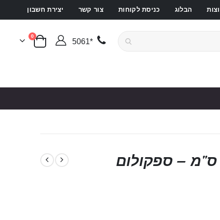
צות
הבלוג
כניסת לקוחות
צור קשר
יצירת חשבון
פריטים
0
*5061
סל קניות
פשק אנאלי נירוסטה 7 ס"מ – ספקולום