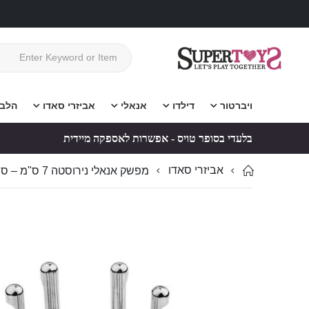
ויברטור
דילדו
אנאלי
אביזרי סאדו
הלב
בלעדי בסופר טויס - אפשרות לאספקה מיידית
אביזרי סאדו
מפשק אנאלי נירוסטה 7 ס"מ – ספקולום מקצועי לסאדו
לדלג
לדלג
לסוף
להתחלה
של
של
גלריית
גלריית
תמונות
תמונות