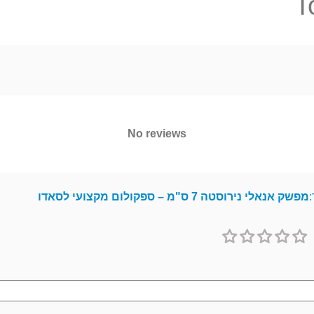
T
No reviews
:
מפשק אנאלי נירוסטה 7 ס"מ – ספקולום מקצועי לסאדו
1
2
3
4
5
כוכב
כוכבים
כוכבים
כוכבים
כוכבים