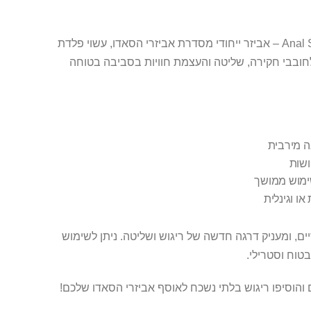
גלו את ה-Anal Spreader Dilator Vaginal Speculum – אביזר ייחודי מסדרת אביזרי הסאדו, עשוי פלדת
. מוצר זה מיועד לחובבי חקירה, שליטה והעצמת חוויות בסביבה בטוחה
שימוש ממושך
ו וגינלית
יים, ומעניק דרגה חדשה של ריגוש ושליטה. ניתן לשימוש
טוח וסטרילי.
והוסיפו ריגוש בלתי נשכח לאוסף אביזרי הסאדו שלכם!