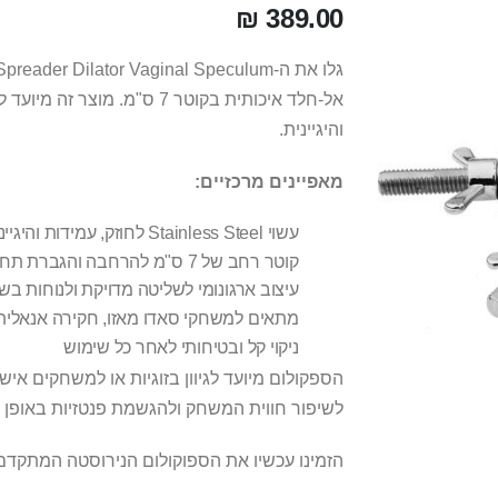
389.00 ₪
אל-חלד איכותית בקוטר 7 ס"מ
והיגיינית.
מאפיינים מרכזיים:
עשוי Stainless Steel לחוזק, עמידות והיגיינה מירבית
קוטר רחב של 7 ס"מ להרחבה והגברת תחושות
עיצוב ארגונומי לשליטה מדויקת ולנוחות ב
מתאים למשחקי סאדו מאזו, חקירה אנאלית א
ניקוי קל ובטיחותי לאחר כל שימוש
הספקולום מיועד לגיוון בזוגיות או למשחקים איש
לשיפור חווית המשחק ולהגשמת פנטזיות באופן ב
הזמינו עכשיו את הספוקולום הנירוסטה המתקדם 