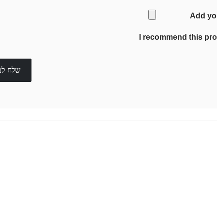
Add yo
I recommend this pr
שלח לב