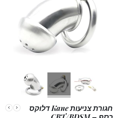
חגורת צניעות Kane דלוקס
כסף – CBT/BDSM