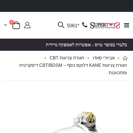
פריטים
0
Toggle
*5061
סל קניות
Nav
בלעדי בסופר טויס - אפשרות לאספקה מיידית
אביזרי סאדו
חגורת צניעות CBT
חגורת צניעות KANE דלוקס כסף – CBT/BDSM דיסקרטית
ומתכווננת
לדלג
לדלג
לסוף
להתחלה
של
של
גלריית
גלריית
תמונות
תמונות