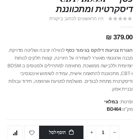
דיסקרטית ומתכווננת
היו הראשונים לכתוב ביקורת
379.00 ₪
חגורת צניעות דלוקס בגימור כסף
לנעילה יציבה ושליטה מדויקת.
מבנה ארגונומי מאוורר לשמירה על היגיינה, קצוות חלקים לנוחות
יומיומית וללבישה ממושכת. מתאימה למתחילים ולמנוסים ב‑BDSM
ו‑CBT, מתכווננת להתאמה אישית, עמידה לשימוש אינטנסיבי
ודיסקרטית מתחת לבגדים. מושלמת למניעת אורגזמה, חידוד גבולות
ובניית אמון.
זמינות:
במלאי
מק"ט
BD464
הוסף לסל