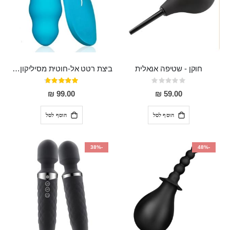
חוקן - שטיפה אנאלית
ביצת רטט אל-חוטית מסיליקון רפואי בגודל של 8 ס"מ ורוחב 3 ס"מ בעלת 20 מהירויות שונות "ENKI"
Rating:
דירוג:
93%
0%
99.00 ₪
59.00 ₪
הוסף לסל
הוסף לסל
-38%
-48%