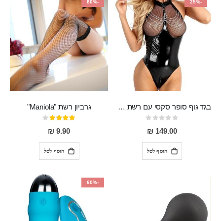
-80%
-25%
בגד גוף סופר סקסי עם רשת שקופה בחזה ושרשרות מלמעלה וריצרץ מלמטה Pan במפשעה
גרביון רשת "Maniola"
Rating:
דירוג:
80%
0%
9.90 ₪
149.00 ₪
הוסף לסל
הוסף לסל
-60%