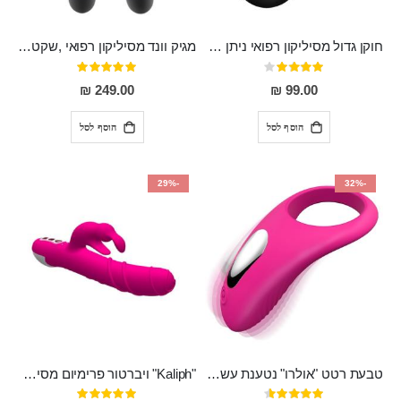
חוקן גדול מסיליקון רפואי ניתן לשימוש גם כפלאג וגם כחרוזים אנאלים
מגיק וונד מסיליקון רפואי ,שקט במיוחד, נטען בעל 10 מהירויות שונות "Erna"
דירוג:
דירוג:
100%
80%
249.00 ₪
99.00 ₪
הוסף לסל
הוסף לסל
-29%
-32%
טבעת רטט "אולרו" נטענת עשויה סיליקון רפואי עם רטט חזק ומטריף חושים
"Kaliph" ויברטור פרימיום מסיליקון רפואי , נטען, שקט במיוחד, מסתובב ומתפתל, שמנמן עם חדירה 14 סמ
דירוג:
דירוג: