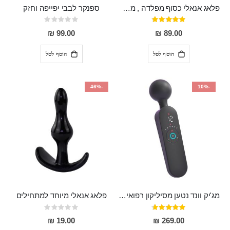
פלאג אנאלי כסוף מפלדה , מתאים ללבישה מתחת לבגדים, בגודל 7.3 על 2.8 ס"מ
ספנקר לבבי יפייפה וחזק
דירוג:
Rating:
0%
97%
99.00 ₪
89.00 ₪
הוסף לסל
הוסף לסל
-46%
-10%
מג'יק וונד נטען מסיליקון רפואי חזק בעל 12 מצבי רטט ו6 מהירויות שונות ROMI
פלאג אנאלי מיוחד למתחילים
דירוג:
Rating:
0%
93%
19.00 ₪
269.00 ₪