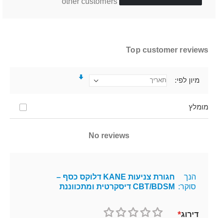
other customers
Top customer reviews
מיון לפי
מומלץ
No reviews
הנך
חגורת צניעות KANE דלוקס כסף –
סוקר:
CBT/BDSM דיסקרטית ומתכווננת
דירוג