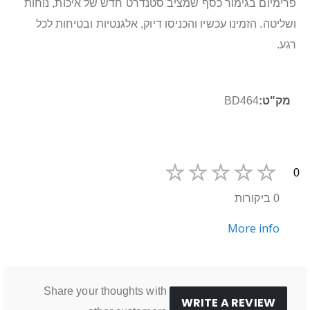
פרימיום בגימור כסף שמציב סטנדרט חדש של איכות, נוחות
ושליטה. הזמינו עכשיו והכניסו דיוק, אלגנטיות ובטיחות לכל
רגע.
מידע
BD464
נוסף
0
0 ביקורות
More info
Share your thoughts with
WRITE A REVIEW