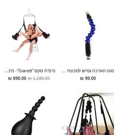
מוט הארכה גמיש למכונת סקס 30 סמ אורך 2.5 סמ רוחב
נדנדת סקס "Garrett"- נדנדה לאוהבים
מחיר
690.00 ₪
1,190.00 ₪
99.00 ₪
מבצע