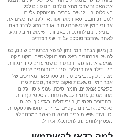
את האביזר שהכי מתאים להם והם פונים לכל
האוכלוסייה – לנשים, גברים, הומוסקסואליים,
לסביות, חובבי סאדו מאזו ועוד, אך לפני שרוכשים את
אביזרי המין יש לשוחח עם בן או בת הזוג ולברר האם
הם מעוניינים להתנסות באביזר, השימוש חייב להגיע
לאחר שהדבר מוסכם על ידי שני הצדדים.
בין מגוון אביזרי המין ניתן למצוא ויברטורים שונים, כמו
למשל: ויברטורים ריאליסטיים וקלאסיים, רוקט פוקט
שמענג את הדגדגן, ויברטורים שמיועדים לגירוי נקודת
הג'י, דילדואים בגדלים, סגנונות וחומרים שונים,
מכונות סקס, ביצים סיניות, סטרפ און, מאריכים של
אבר המין, משאבות ואקום לזיקפה, טבעות גירוי,
פלאגים אנאליים, חומרי סיכה, שמני עיסוי, ג'לים
מתחממים, פרטי הלבשה תחתונה סקסית (חזיות
ותחתונים סקסיים, בייבי דולים, בגדי גוף, סטים
סקסיים, גרביונים סקסיים, ביריות, תחפושות סקסיות
וכו') ועוד שפע מוצרים מרגשים כאשר המבחר לא
מפסיק להתפתח, להשתכלל ולגדול.
למה כדאי להשתמש