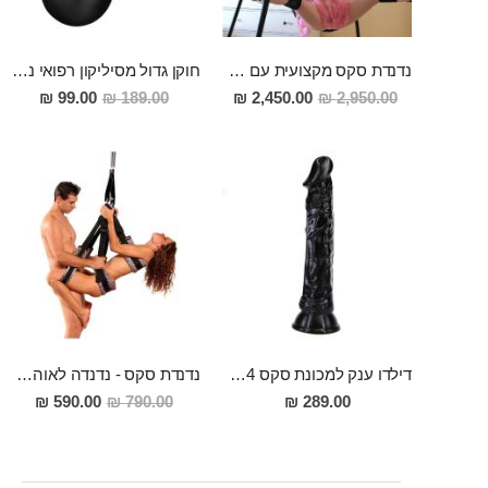
נדנדת סקס מקצועית עם סטנד ממתכת "Fantasy Swing"
חוקן גדול מסיליקון רפואי ניתן לשימוש גם כפלאג וגם כחרוזים אנאלים
מחיר
מחיר
99.00 ₪
189.00 ₪
2,450.00 ₪
2,950.00 ₪
מבצע
מבצע
דילדו ענק למכונת סקס 24 סמ אורך 4.5 סמ רוחב Knud
נדנדת סקס - נדנדה לאוהבים
מחיר
590.00 ₪
790.00 ₪
289.00 ₪
מבצע