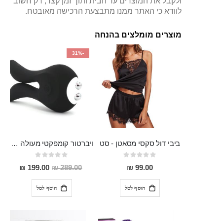
ולקבל את המוצרים עד הבית ותוך זמן קצר, רק חשוב
לוודא כי האתר ממנו מתבצעת הרכישה מאובטח.
מוצרים מומלצים בהנחה
-31%
ביבי דול סקסי מסאטן - סט
ויברטור קומפקטי מעולה לגירוי פטמות ודגדגן מסיליקון רפואי בעל 10 מצבי רטט , נטען
Rating:
Rating:
0%
0%
מחיר
199.00 ₪
289.00 ₪
99.00 ₪
מבצע
הוסף לסל
הוסף לסל