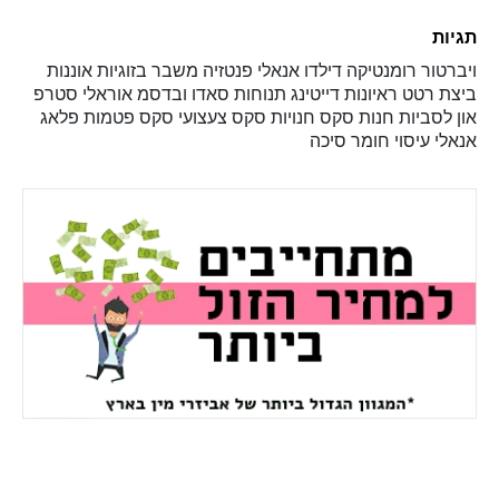
תגיות
ויברטור
רומנטיקה
דילדו
אנאלי
פנטזיה
משבר בזוגיות
אוננות
ביצת רטט
ראיונות
דייטינג
תנוחות
סאדו ובדסמ
אוראלי
סטרפ
און
לסביות
חנות סקס
חנויות סקס
צעצועי סקס
פטמות
פלאג
אנאלי
עיסוי
חומר סיכה