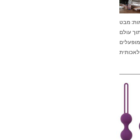
ות: מבט
וך עולם
מופעלים
מלאכותית