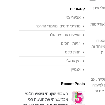
Search
לי אינך
קטגוריות
אביזרי מין
אורגזמות
מדריכי יחסים ומאמרי הדרכה
שואלים את מיה גולד
סטרון
זוגיות ויחסים
יוחד זה.
חנות סקס
ות
מין אנאלי
ולנטיין
יך , עם
Recent Posts
ת למעלה
 את זה
חשבתי שקניתי צעצוע חלומי—
אבל עשיתי את הטעות הכי