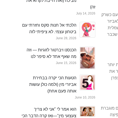
מביכה (ואת חייבת לקרוא את
זה)
July 14, 2026
פעם כשרק
אביזר
הלכתי אל חנות סקס וחזרתי עם
שמלית
ביטחון עצמי. לא ציפיתי לזה
 שכבר
June 28, 2026
הכנסנו ויברטור לזוגיות — וזה
מה שאף אחד לא סיפר לנו
June 15, 2026
 יותר
ר את
פרן
הטעות הכי יקרה בבחירת
אביזרי מין (ולמה כולן עושות
אותה פעם אחת)
June 10, 2026
ם מוגברת
הוא אמר לי "אני לא צריך
פיצה
צעצועי מין"—ואז קרה הדבר הכי