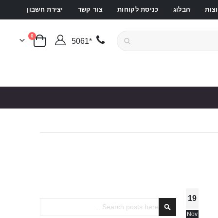
צות
הבלוג
כניסת לקוחות
צור קשר
יצירת חשבון
פריטים
0
*5061
סל קניות
19
Search
Nov