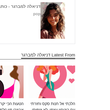
דניאלה למברגר
- כות
pop
Latest From דניאלה למברגר
הלכתי אל חנות סקס וחזרתי
הטעות הכי יקר
עם ביטחון עצמי. לא ציפיתי
אביזרי מין (ולמ