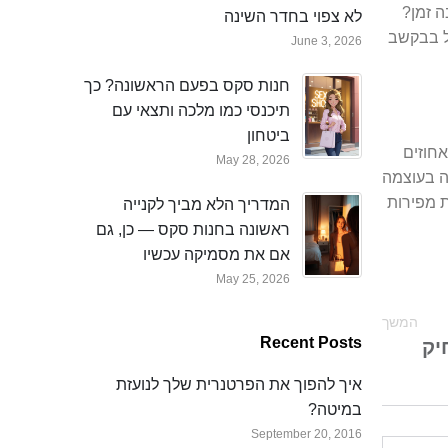
ה זמן?
לא צפוי בחדר השינה
ל בבקשב
June 3, 2026
חנות סקס בפעם הראשונה? כך
תיכנסי כמו מלכה ותצאי עם
ביטחון
 ידוע למדע מזמן שהציפייה לתחרות מעלה את רמת הטסטוסטרון אצל נשים בשיעור של עד 32 אחוזים
May 28, 2026
ה בעוצמה
ת מפירות
המדריך הלא מביך לקנייה
ראשונה בחנות סקס — כן, גם
אם את מסמיקה עכשיו
May 25, 2026
המשך
Recent Posts
יק
איך להפוך את הפרטנרית שלך לנועזת
במיטה?
September 20, 2016