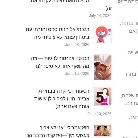
מביכה (ואת חייבת לקרוא את
תה ד' או
זה)
July 14, 2026
ר בחנות
הלכתי אל חנות סקס וחזרתי עם
האם
ביטחון עצמי. לא ציפיתי לזה
June 28, 2026
ויים
הכנסנו ויברטור לזוגיות — וזה
מה שאף אחד לא סיפר לנו
 בחרו
June 15, 2026
הטעות הכי יקרה בבחירת
ה שלהם,
אביזרי מין (ולמה כולן עושות
חירם.
אותה פעם אחת)
June 10, 2026
רמת
הוא אמר לי "אני לא צריך
צעצועי מין"—ואז קרה הדבר הכי