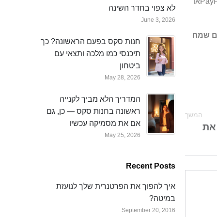
בחרו אך ורק בחנויות וירטואליות שמקפידות על אבטחה גבוהה. מומלץ לבחור בחנויות שעובדות עם PayPalאו
לא צפוי בחדר השינה
June 3, 2026
כם שמח
חנות סקס בפעם הראשונה? כך
תיכנסי כמו מלכה ותצאי עם
ביטחון
May 28, 2026
המדריך הלא מביך לקנייה
ראשונה בחנות סקס — כן, גם
המשך
אם את מסמיקה עכשיו
את
May 25, 2026
Recent Posts
איך להפוך את הפרטנרית שלך לנועזת
במיטה?
September 20, 2016