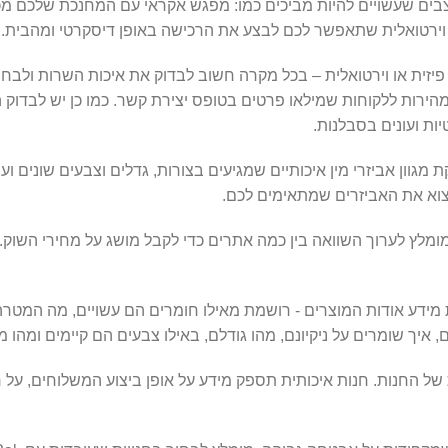
בים שעשויים להיות מביכים כמו: מפגש אקראי עם המחנכת שלכם מכי
 וירטואלית שתאפשר לכם לבצע את הרכישה באופן דיסקרטי ומהבית.
זית או וירטואלית – בכל מקרה חשוב לבדוק את איכות השרות ולבחו
הירות ללקוחות שמילאו פרטים בטופס יצירת קשר. כמו כן יש לבדוק 
ת ועונים בסבלנות.
וון אביזרי מין איכותיים שמגיעים בצורות, גדלים וצבעים שונים ועש
וא את האביזרים שמתאימים לכם.
ומלץ לערוך השוואה בין כמה אתרים כדי לקבל מושג על מחירי השוק.
ידע אודות המוצרים - רושמת מאילו חומרים הם עשויים, מה המטר
איך שומרים על ניקיונם, מהו גודלם, באילו צבעים הם קיימים ומהו מ
 של החנות. חנות איכותית תספק מידע על אופן ביצוע המשלוחים, על 