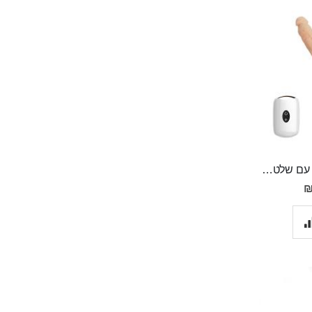
מכונת סקס נטענת עם שלט ועם פונקצית חימום, קומפקטית ודסקרטית Cyclone Fire