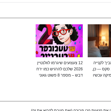
יך לקנייה
12 צעצועים שיגרמו לוולנטיין
סקס — כן,
2026 שלכם להרגיש כמו ירח
יקה עכשיו
דבש – מספר 8 פשוט גאוני
את הטעות הכי מביכה (ואת חייבת לקרוא את זה)