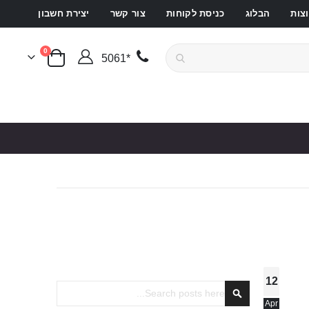
צות
הבלוג
כניסת לקוחות
צור קשר
יצירת חשבון
פריטים
0
*5061
סל קניות
12
Search
Apr