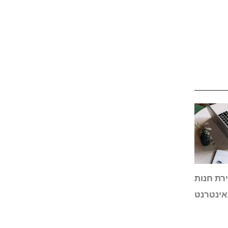
רת חנות
ינטרנט