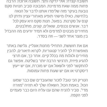
תשובה קצרה: אולי לדקה וחצי. תשובה ארוכה: הרבה
פחות ממה שאת מדמיינת. המבוכה סביב חנויות סקס
נובעת בעיקר מזה שלימדו אותנו לדבר על הנאה
בלחישה, כאילו מישהי תופיע מאחורי עציץ ותיתן לנו
קנס על סקרנות. בפועל, חנות סקס היא עסק לכל
דבר. אנשים נכנסים, שואלים, קונים, מתלבטים,
מחזירים מבטים למדפים ולא תמיד יודעים מה ההבדל
בין מוצר אחד לשני — וזה בסדר.
אם את חוששת, התחילי מחנות אונליין. גלישה באתר
מאפשרת לך להכיר קטגוריות, לקרוא תיאורים, להבין
מחירים ולגלות מה בכלל קיים. אחר כך, אם תרצי
להגיע פיזית, תרגישי הרבה יותר בשליטה. אפשר גם
להתקשר לפני ולשאול אם יש מוכרת, אם יש ייעוץ
דיסקרטי או אם יש שעות פחות עמוסות.
הטריק הכי טוב? לזכור שהעובדים שם כבר שמעו
הכול. באמת הכול. השאלה שלך לא תהיה “מוזרה
מדי”. סביר להניח שהם ענו עליה היום כבר פעמיים
לפני הקפה.