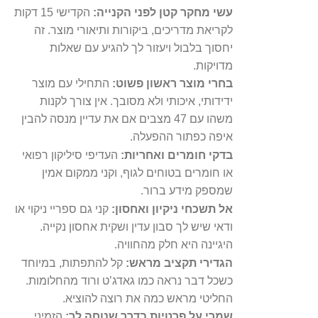
עשי מחקר קטן לפני הקנייה:
הקדישי 15 דקות
לקריאת מדריכים, ביקורות ותיאורי מוצר. זה
יחסוך בלבול ויעזור לך להגיע עם שאלות
מדויקות.
בחרי מוצר ראשון פשוט:
התחילי עם מוצר
ידידותי, איכותי ולא מסובך. אין צורך לקנות
משהו עם 47 מצבים אם את עדיין מנסה להבין
איפה כפתור ההפעלה.
בדקי חומרים ואחריות:
העדיפי סיליקון רפואי
או חומרים בטוחים לגוף, וקני ממקום אמין
שמספק מידע ברור.
אל תשכחי ניקיון ואחסון:
קני גם ספריי ניקוי או
ודאי שיש לך סבון עדין ושקית אחסון נקייה.
היגיינה היא חלק מהחוויה.
הגדירי תקציב מראש:
קל להתפתות, במיוחד
כשכל דבר נראה כמו גאדג’ט ורוד מהחלומות.
החליטי מראש כמה את רוצה להוציא.
שמרי על פרטיות בדרך שנוחה לך:
הזמיני