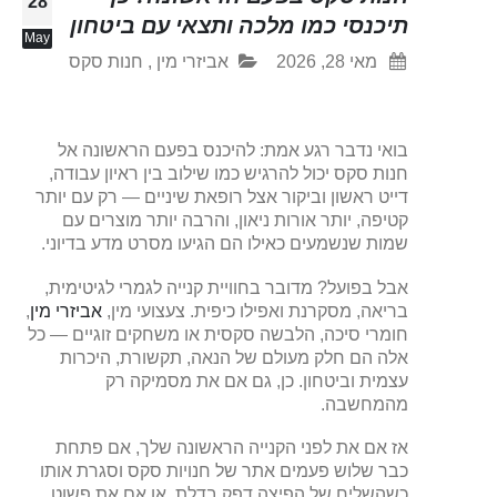
28
תיכנסי כמו מלכה ותצאי עם ביטחון
May
מאי 28, 2026
אביזרי מין
,
חנות סקס
בואי נדבר רגע אמת: להיכנס בפעם הראשונה אל
חנות סקס יכול להרגיש כמו שילוב בין ראיון עבודה,
דייט ראשון וביקור אצל רופאת שיניים — רק עם יותר
קטיפה, יותר אורות ניאון, והרבה יותר מוצרים עם
שמות שנשמעים כאילו הם הגיעו מסרט מדע בדיוני.
אבל בפועל? מדובר בחוויית קנייה לגמרי לגיטימית,
בריאה, מסקרנת ואפילו כיפית. צעצועי מין,
אביזרי מין
,
חומרי סיכה, הלבשה סקסית או משחקים זוגיים — כל
אלה הם חלק מעולם של הנאה, תקשורת, היכרות
עצמית וביטחון. כן, גם אם את מסמיקה רק
מהמחשבה.
אז אם את לפני הקנייה הראשונה שלך, אם פתחת
כבר שלוש פעמים אתר של חנויות סקס וסגרת אותו
כשהשליח של הפיצה דפק בדלת, או אם את פשוט