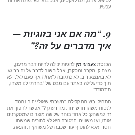
לטיפול פנים, וגם לאקסים, אבל בואי לא נפתח את זה
עכשיו.
9. “מה אם אני בזוגיות —
איך מדברים על זה?”
הכנסת
צעצועי מין
לזוגיות יכולה להיות דבר מרענן,
מצחיק, מקרב ומסקרן, אבל חשוב לדבר על זה ברוגע.
לא באמצע ריב, לא כתגובה ל”את/ה אף פעם לא”, ולא
תוך כדי גלילה באתר עם מבט של “בחרתי לנו משהו,
תתמודד”.
התחילי בשיחה קלילה: “חשבתי שאולי יהיה נחמד
לנסות משהו חדש יחד. מה דעתך?” אפשר להפוך את
זה למשחק: כל אחד בוחר שלושה מוצרים שמסקרנים
אותו, ואז משווים. המטרה היא לא להוכיח שמשהו
חסר, אלא להוסיף עוד שכבה של משחקיות והנאה.