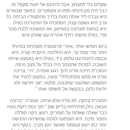
שקלים בלי למצמץ, אבל להיכנס אל חנות סקס? זה
כבר היה מבחינתה ספורט אקסטרים. במשך שבועיים
היא עברה ליד אותה חנות בדרך מהסטודיו הביתה. כל
ערב היא האטה קצת, הסתכלה על הוויטרינה כאילו
היא בוחנת תערוכה במוזיאון, ואז המשיכה ללכת מהר
מדי, כאילו מישהו רודף אחריה עם שאלון אישי.
ביום חמישי אחד, אחרי פרזנטציה מוצלחת במיוחד
ויותר מדי קפה קר, היא החליטה: היום זה קורה. היא
נכנסה לחנות עם טלפון ביד, כאילו היא באמצע שיחה
חשובה, למרות שהמסך היה בכלל על מצב טיסה.
המוכרת חייכה אליה חיוך רגוע ואמרה, “היי, צריכה
עזרה או סתם מסתכלת?” ונועה, במקום להגיד את
המשפט האלגנטי שתכננה, פלטה: “אני חדשה ולא
יודעת כלום, בבקשה אל תשפטי אותי.”
המוכרת צחקה, לא עליה אלא איתה, ואמרה: “ברוכה
הבאה, כולן מתחילות בדיוק שם.” תוך כמה דקות נועה
כבר שאלה שאלות על חומרים, רעש, ניקוי, סוללה
וחומר סיכה. היא הופתעה לגלות שהשיחה הרגישה
יותר כמו ייעוץ קוסמטי מאשר רגע מביך. בסוף היא