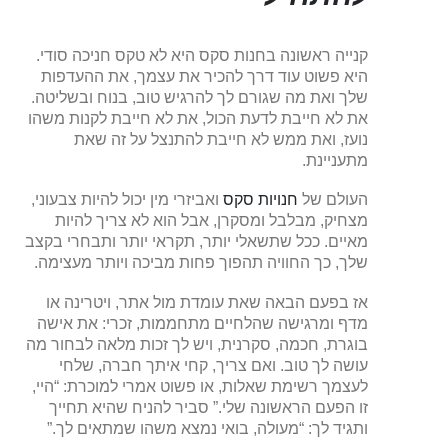
קנייה ראשונה בחנות סקס היא לא טקס חניכה סודי.
היא פשוט עוד דרך להכיר את עצמך, את ההעדפות
שלך ואת מה שגורם לך להרגיש טוב, בנוח ובשליטה.
את לא חייבת לדעת הכול, את לא חייבת לקנות משהו
נועז, ואת ממש לא חייבת להתנצל על זה שאת
מתעניינת.
העולם של
חנויות סקס
ואביזרי מין יכול להיות צבעוני,
מצחיק, מבלבל ומסקרן, אבל הוא לא צריך להיות
מאיים. ככל שתשאלי יותר, תקראי יותר ותבחרי בקצב
שלך, כך החוויה תהפוך פחות מביכה ויותר מעצימה.
אז בפעם הבאה שאת עומדת מול אתר, ויטרינה או
מדף ומרגישה שהלחיים מתחממות, זכרי: את אישה
בוגרת, חכמה, סקרנית, ויש לך זכות מלאה לבחור מה
עושה לך טוב. ואם צריך, קחי איתך חברה, שלחי
לעצמך רשימת שאלות, או פשוט אמרי למוכרת: “היי,
זו הפעם הראשונה שלי.” סביר להניח שהיא תחייך
ותגיד לך: “מעולה, בואי נמצא משהו שמתאים לך.”