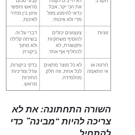
תקציב
לא חייבים לקנות
קבעי סכום
את הכי יקר, אבל
מראש וחפשי
כדאי להימנע מזול
איזון בין מחיר
מדי ולא איכותי.
לאיכות.
זוגיות
צעצועים יכולים
דברי על זה
להוסיף משחקיות
בשיחה קלילה
ותקשורת, לא
ולא מתוך
להחליף אף אחד.
ביקורת.
חרטה או
לא כל מוצר מתאים
בדקי ביקורות,
אי התאמה
לכל אחת, וזה חלק
גודל ומדיניות
מהלמידה.
החזרות
מראש.
השורה התחתונה: את לא
צריכה להיות “מבינה” כדי
להתחיל