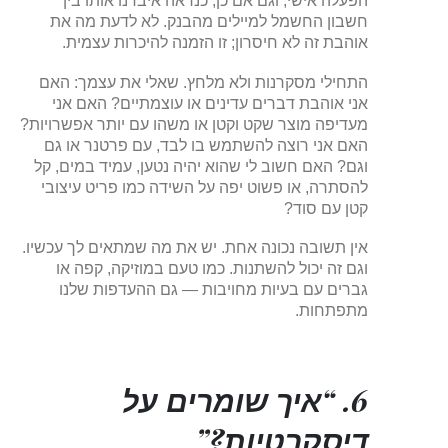
הפעלה אישי, וגם אם כן, כנראה איבדנו אותו בין
חשבון החשמל למיילים מהבנק. לא לדעת מה את
אוהבת זה לא חיסרון; זו הזמנה להיכרות עצמית.
התחילי מסקרנות ולא מלחץ. שאלי את עצמך: האם
אני אוהבת דברים עדינים או עוצמתיים? האם אני
מעדיפה מוצר שקט וקטן או משהו עם יותר אפשרויות?
האם אני רוצה להשתמש בו לבד, עם פרטנר או גם
וגם? האם חשוב לי שהוא יהיה נטען, עמיד במים, קל
להסתרה, או פשוט יפה על השידה כמו פריט עיצובי
קטן עם סוד?
אין תשובה נכונה אחת. יש את מה שמתאים לך עכשיו.
וגם זה יכול להשתנות. כמו טעם במוזיקה, קפה או
גברים עם בעיות מחויבות — גם ההעדפות שלנו
מתפתחות.
6. “איך שומרים על
דיסקרטיות?”