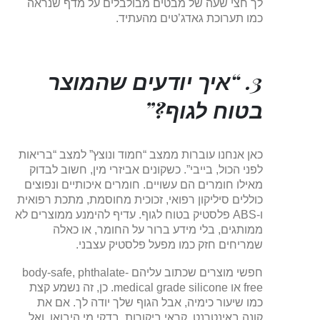
לך חצי שעה של מבטים מבולבלים על מדף שנראה
כמו תערוכת גאדג’טים מהעתיד.
3. “איך יודעים שהמוצר
בטוח לגוף?”
כאן אנחנו עוברות ממצב “חמוד ונוצץ” למצב “בריאות
לפני הכול, בייבי”. כשקונים אביזרי מין, חשוב לבדוק
מאילו חומרים הם עשויים. חומרים איכותיים ונפוצים
כוללים סיליקון רפואי, זכוכית מחוסמת, מתכת רפואית
ו-ABS פלסטיק בטוח לגוף. עדיף להימנע ממוצרים לא
ממותגים, בלי מידע ברור על החומר, או כאלה
שמריחים חזק כמו מפעל פלסטיק עצבני.
חפשי מוצרים שכתוב עליהם body-safe, phthalate-
free או medical grade silicone. כן, זה נשמע קצת
כמו שיעור כימיה, אבל הגוף שלך יודה לך. אם את
קונה באינטרנט, קראי ביקורות, בדקי מי היבואן, ואל