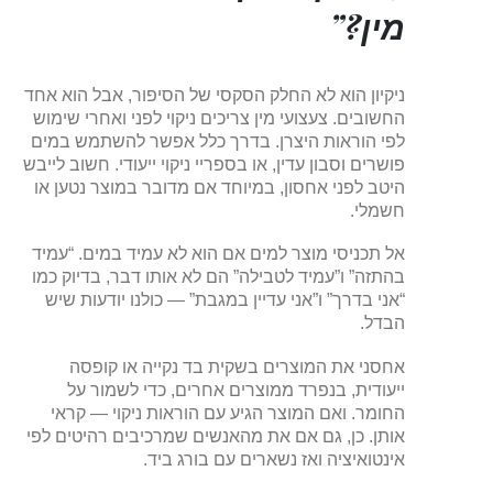
מין?”
ניקיון הוא לא החלק הסקסי של הסיפור, אבל הוא אחד
החשובים. צעצועי מין צריכים ניקוי לפני ואחרי שימוש
לפי הוראות היצרן. בדרך כלל אפשר להשתמש במים
פושרים וסבון עדין, או בספריי ניקוי ייעודי. חשוב לייבש
היטב לפני אחסון, במיוחד אם מדובר במוצר נטען או
חשמלי.
אל תכניסי מוצר למים אם הוא לא עמיד במים. “עמיד
בהתזה” ו”עמיד לטבילה” הם לא אותו דבר, בדיוק כמו
“אני בדרך” ו”אני עדיין במגבת” — כולנו יודעות שיש
הבדל.
אחסני את המוצרים בשקית בד נקייה או קופסה
ייעודית, בנפרד ממוצרים אחרים, כדי לשמור על
החומר. ואם המוצר הגיע עם הוראות ניקוי — קראי
אותן. כן, גם אם את מהאנשים שמרכיבים רהיטים לפי
אינטואיציה ואז נשארים עם בורג ביד.