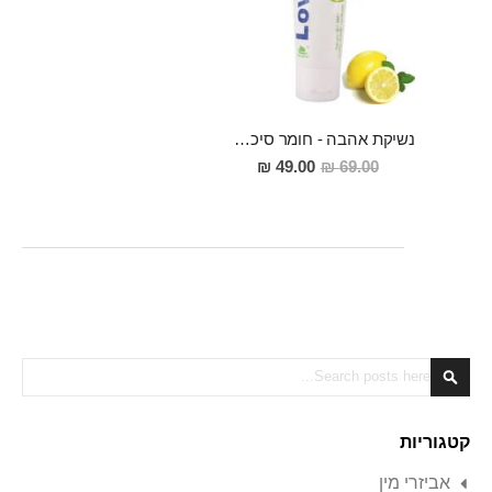
נשיקת אהבה - חומר סיכה בטעם לימון נועז
מחיר
49.00 ₪
69.00 ₪
מבצע
Search
Search
קטגוריות
אביזרי מין