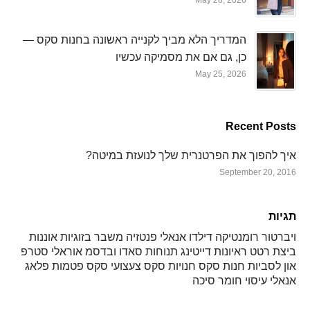
May 28, 2026
המדריך הלא מביך לקנייה ראשונה בחנות סקס —
כן, גם אם את מסמיקה עכשיו
May 25, 2026
Recent Posts
איך להפוך את הפרטנרית שלך לנועזת במיטה?
September 20, 2016
תגיות
ויברטור
רומנטיקה
דילדו
אנאלי
פנטזיה
משבר בזוגיות
אוננות
ביצת רטט
ראיונות
דייטינג
תנוחות
סאדו ובדסמ
אוראלי
סטרפ
און
לסביות
חנות סקס
חנויות סקס
צעצועי סקס
פטמות
פלאג
אנאלי
עיסוי
חומר סיכה