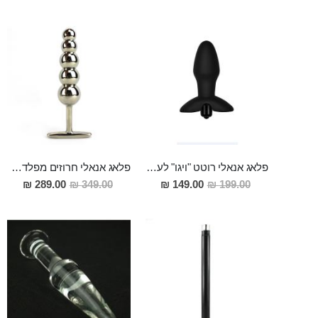
פלאג אנאלי רוטט "ויגו" לעונג אנאלי שאין שני לו
פלאג אנאלי חרוזים מפלדת אל חלד לתחושות חדשות שלא היכרתם. 15 ס"מ אורך 3 ס"מ רוחב מירבי "KOTHAR"
מחיר
מחיר
289.00 ₪
349.00 ₪
149.00 ₪
199.00 ₪
מבצע
מבצע