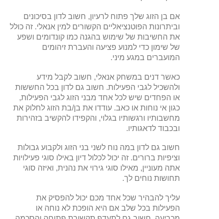
אם בן הזוג שלך פתוח לרעיון, חשוב לדון בסיכונים
וביתרונות הפוטנציאליים הקשורים למין אנאלי. זה כולל
את החשיבות של שימוש בהגנה כמו קונדומים ושפע
של שימון כדי למנוע פציעה והעברת זיהומים
המועברים במגע מיני.
כאשר דנים במשחק אנאלי, חשוב לקבל מידע
ולהשכיל לגבי הפעילות. חשוב גם לדון בכל החששות
או הפחדים שיש לכל אחד מבני הזוג לגבי הפעילות,
כגון אי נוחות או כאב. עודדו את בן/בת הזוג לחלוק את
מחשבותיו ורגשותיו בגלוי, והקפידו להקשיב בזהירות
ובכבוד לדאגותיו.
חשוב גם לדון במה נוח לשני בני הזוג ולקבוע גבולות
וציפיות ברורים. זה יכול לכלול דיון באילו סוגי פעילויות
אתה מעוניין, מאילו סוגי גירוי את נהנית, ואיזה סוגי
תחושות נוחים לך.
עליך להבהיר שכל אחד מכם יכול להפסיק את
הפעילות בכל שלב אם היא הופכת לא נוחה או
מכריעה. חשוב גם לתעדף תקשורת פתוחה והסכמה