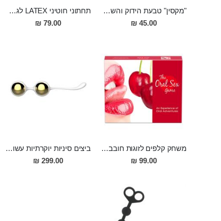
"מקסין" טבעת הידוק והשהייה מיוחדת מסיליקון שחורה ועבה במיוחד
תחתוני חוטיני LATEX לגבר "Dede"
79.00 ₪
45.00 ₪
משחק קלפים לזוגות חובבי מין אוראלי
ביצים סיניות יוקרתיות עשויות אלומיניום מצופה סיליקון לאורגזמות חזקות ועמוקות יותר "Nalone Yany Kegal Balls"
299.00 ₪
99.00 ₪