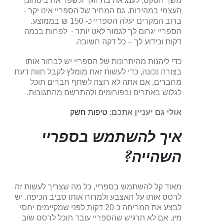
משך הסקס, לענג את בת זוגך ולשפר את ביטחונך
העצמי במהירות. גם המחיר של הספריי אינו יקר -
ברוב המקרים יעלה הספריי כ- 150 ₪ בממוצע.
הספריי יגרום לך לגמור לאט יותר - לפחות בכמה
דקות וכידוע לך – כל דקה חשובה.
כדי ליהנות מהיתרונות של הספריי יש לבחור אותו
בצורה נכונה, כדי לעשות זאת מומלץ לקבל חוות דעת
מחברים, אם אתה לא רוצה לשתף חברים תוכל
לגלוש באתרים ובפורומים ולהתרשם מהתגובות.
אולי גם יעניין אתכם:
טיפות חשק
איך להשתמש בספריי
השהייה?
מאוד קל להשתמש בספריי, כל מה שצריך לעשות זה
לרסס אותו על האצבע ולמרוח אותו סביב הכיפה. יש
לבצע את המריחה כ-20 דקות לפני שמקיימים יחסי
מין. אם לא תרגיש שהספריי עובד תוכל לרסס שוב