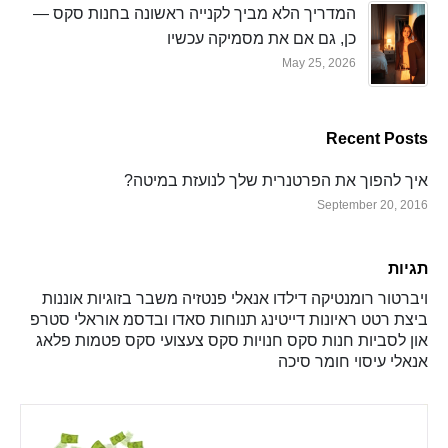
המדריך הלא מביך לקנייה ראשונה בחנות סקס —
כן, גם אם את מסמיקה עכשיו
May 25, 2026
Recent Posts
איך להפוך את הפרטנרית שלך לנועזת במיטה?
September 20, 2016
תגיות
ויברטור
רומנטיקה
דילדו
אנאלי
פנטזיה
משבר בזוגיות
אוננות
ביצת רטט
ראיונות
דייטינג
תנוחות
סאדו ובדסמ
אוראלי
סטרפ
און
לסביות
חנות סקס
חנויות סקס
צעצועי סקס
פטמות
פלאג
אנאלי
עיסוי
חומר סיכה