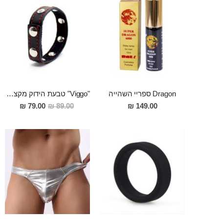
Dragon ספריי השהייה
"Viggo" טבעת הידוק מקצועית להשהיית השפיכה והגדלת נפח האיבר ולאורגזמה עוצמתית במיוחד
מחיר
79.00 ₪
89.00 ₪
149.00 ₪
מבצע