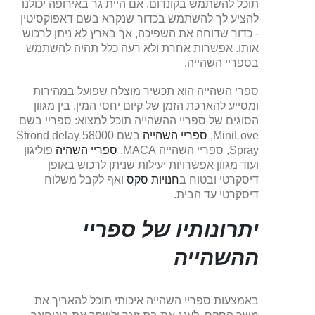
תוכל להשתמש בקונדום. אם היית גר באירופה יכולנו
להציע לך להשתמש בכדור שנקרא בשם דאפוקסיטין
- כדור שדוחה את השפיכה, אך בארץ לא ניתן לרכוש
אותו. אפשרות אחרת ולא רעה כלל תהיה להשתמש
בספריי השהייה.
ספרי השהייה הוא תכשיר מוצלח שפועל במהירות
ומסייע להארכת הזמן של קיום יחסי המין. בין מגוון
הסוגים של ספריי ההשהייה תוכל למצוא: ספריי בשם
MiniLove,
ספריי השהייה
בשם 58000 Strond delay
Spray, ספריי השהייה MACA,
ספריי השהיה
פוליגון
ועוד מגוון אפשרויות יעילות שניתן לרכוש באופן
דיסקרטי ובטוח ב
חנויות סקס
ואף לקבל משלוח
דיסקרטי עד הבית.
יתרונותיו של ספריי
ההשהייה
באמצעות ספריי השהייה איכותי תוכל להאריך את