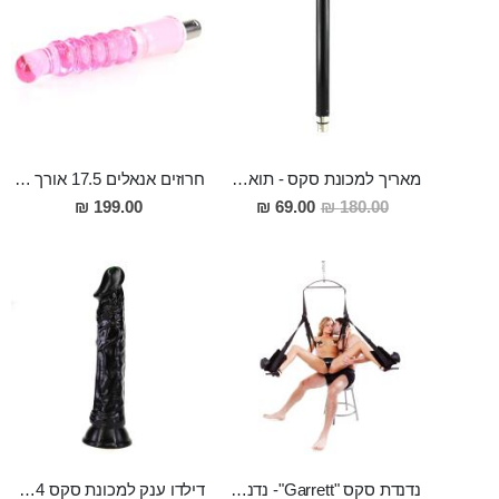
מאריך למכונת סקס - תואם מכונות סקס
חרוזים אנאלים 17.5 אורך ו3 רוחב, המתחברים למכונת סקס
מחיר
199.00 ₪
69.00 ₪
180.00 ₪
מבצע
נדנדת סקס "Garrett"- נדנדה לאוהבים
דילדו ענק למכונת סקס 24 סמ אורך 4.5 סמ רוחב Knud