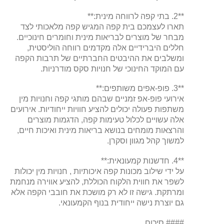
**2. בתי קפה לרווחה מינית:**
תארו לעצמכם בית קפה המגיש קפה מלאכותי לצד
מבחר של מוצרים לבריאות מינית וחומרים חינוכיים.
חללים היברידיים אלה מקדמים רווחה הוליסטית,
ומשלבים את ההיבטים החברתיים של תרבות הקפה
עם המוקד החינוכי של חנויות סקס מודרניות.
**3. פופ-אפים משותפים:**
אירועי פופ-אפ זמניים שבהם מותגי קפה וחנויות מין
משתפות פעולה יכולים להציע חוויות ייחודיות. אירועים
אלה עשויים לכלול טעימות קפה, הדגמות מוצרים
והרצאות מומחים בנושא בריאות מינית ואיכות חיים,
למשוך קהל מגוון וסקרן.
**4. חדשנות קמעונאית:**
על ידי שילוב מכונות קפה איכותיות , חנויות מין יכולות
לשפר את חווית הלקוח הכוללת, להציע אווירה מנחמת
ומרתקת. גישה זו לא רק מושכת את חובבי הקפה אלא
גם יוצרת נישה ייחודית בנוף הקמעונאי.
#### סיכום