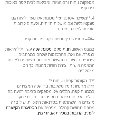
מספקות נוחות ורב-גוניות, ומביאות לבית קפה באיכות
בית קפה.
4. **משיכה אסתטית:** מכונות אלו נועדו להיות גם
פונקציונליות וגם מושכות חזותית, ולעתים קרובות
הופכות למרכז במטבח.
#### המפגש בין חנויות סקס ומכונות קפה
במבט ראשון,
חנות סקס ומכונת קפה
עשויות להיראות
בנפרד. עם זאת, ההתכנסות שלהם במרחבים
עירוניים חדשניים מדגישה מחויבות משותפת לאיכות,
התאמה אישית ויצירת חוויות מהנות. כך הם
מצטלבים:
**1. מקומות קפה ושיחות:**
חלק מחנויות המין משלבות ברי קפה המצוידים
במכונות קפה. חללים אלו מספקים סביבה רגועה בה
יכולים הלקוחות ליהנות מקפה טרי תוך כדי חקר
מוצרים או השתתפות בסדנאות חינוכיות. שילוב זה
מטפח תחושת קהילה ומפחית את
הסטיגמה הקשורה
לעתים קרובות במכירת אביזרי מין
.