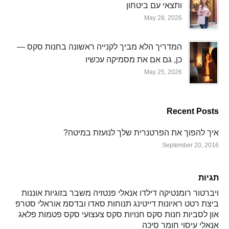
ותצאי עם ביטחון
May 28, 2026
המדריך הלא מביך לקנייה ראשונה בחנות סקס —
כן, גם אם את מסמיקה עכשיו
May 25, 2026
Recent Posts
איך להפוך את הפרטנרית שלך לנועזת במיטה?
September 20, 2016
תגיות
ויברטור
רומנטיקה
דילדו
אנאלי
פנטזיה
משבר בזוגיות
אוננות
ביצת רטט
ראיונות
דייטינג
תנוחות
סאדו ובדסמ
אוראלי
סטרפ
און
לסביות
חנות סקס
חנויות סקס
צעצועי סקס
פטמות
פלאג
אנאלי
עיסוי
חומר סיכה