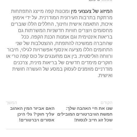
המיזוג של צעצועי מין
ומכונות קפה מייצג התפתחות
מרתקת בתרבות העירונית המודרנית. על ידי אימוץ
איכות, התאמה אישית וחינוך, החללים הללו שוברים
מחסומים ויוצרים חוויות חדשניות המשרתות גם
בריאות אינטימית וגם אמנות הכנת הקפה. ככל
שהחברה ממשיכה להתפתח, ההצטלבות של שני
התחומים הללו מציעה אינסוף אפשרויות לגילוי, חיבור
ורווחה הוליסטית. בין אם מתענגים על כוס קפה טרי או
חוקרים מימדים חדשים של בריאות מינית, צרכנים
מודרניים מוזמנים לעסוק במסע של העשרה חושית
ואישית.
הקודם
המשך
שנו את חיי האהבה שלך:
האם אביזר המין האהוב
חמשת הוויברטורים המובילים
עליך חוקי? גלי היכן
שכל זוג חייב לנסות!
אסורים ויברטורים!