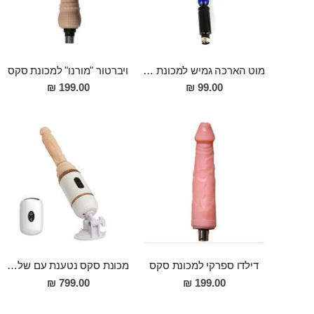
מוט הארכה גמיש למכונת סקס 30 סמ אורך 2.5 סמ רוחב
ויברטור "מורנו" למכונת סקס
199.00 ₪
99.00 ₪
דילדו ספרקי למכונת סקס
מכונת סקס נטענת עם שלט ועם פונקצית חימום, קומפקטית ודסקרטית Cyclone Fire
799.00 ₪
199.00 ₪