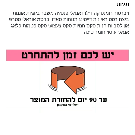
תגיות
ויברטור
רומנטיקה
דילדו
אנאלי
פנטזיה
משבר בזוגיות
אוננות
ביצת רטט
ראיונות
דייטינג
תנוחות
סאדו ובדסמ
אוראלי
סטרפ
און
לסביות
חנות סקס
חנויות סקס
צעצועי סקס
פטמות
פלאג
אנאלי
עיסוי
חומר סיכה