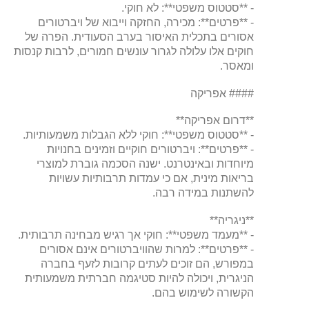
- **סטטוס משפטי**: לא חוקי.
- **פרטים**: מכירה, החזקה וייבוא ​​של ויברטורים
אסורים בתכלית האיסור בערב הסעודית. הפרה של
חוקים אלו עלולה לגרור עונשים חמורים, לרבות קנסות
ומאסר.
#### אפריקה
**דרום אפריקה**
- **סטטוס משפטי**: חוקי ללא הגבלות משמעותיות.
- **פרטים**: ויברטורים חוקיים וזמינים בחנויות
מיוחדות ובאינטרנט. ישנה הסכמה גוברת למוצרי
בריאות מינית, אם כי עמדות תרבותיות עשויות
להשתנות במידה רבה.
**ניגריה**
- **מעמד משפטי**: חוקי אך רגיש מבחינה תרבותית.
- **פרטים**: למרות שהוויברטורים אינם אסורים
במפורש, הם זוכים לעתים קרובות לזעף בחברה
הניגרית, ויכולה להיות סטיגמה חברתית משמעותית
הקשורה לשימוש בהם.