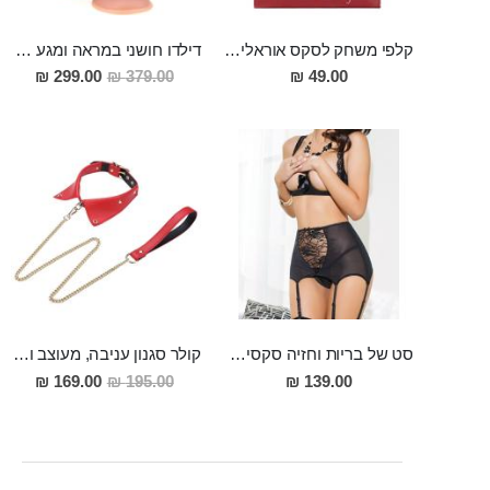
קלפי משחק לסקס אוראלי לזוגות הנועזים
דילדו חושני במראה ומגע אמיתי 24 סמ אורך 4 סמ רוחב TANE
מחיר
299.00 ₪
379.00 ₪
49.00 ₪
מבצע
סט של בריות וחזיה סקסית פתוחה מידה L Eros
קולר סגנון עניבה, מעוצב ואופנתי מעור עם רצועת שרשרת ארוכה Ares
מחיר
169.00 ₪
195.00 ₪
139.00 ₪
מבצע