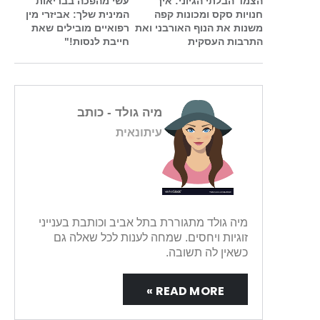
הצמד הבלתי הגיוני: איך
עשי מהפכה בבריאות
חנויות סקס ומכונות קפה
המינית שלך: אביזרי מין
משנות את הנוף האורבני ואת
רפואיים מובילים שאת
התרבות העסקית
חייבת לנסות!"
מיה גולד
- כותב
עיתונאית
מיה גולד מתגוררת בתל אביב וכותבת בענייני
זוגיות ויחסים. שמחה לענות לכל שאלה גם
כשאין לה תשובה.
READ MORE »