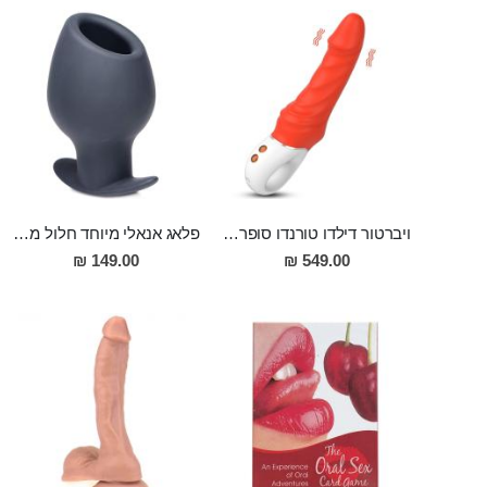
ויברטור דילדו טורנדו סופר חזק בעל 9 מצבי רטט והטענה מגנטית 23 סמ אורך 4.5 רוחב
פלאג אנאלי מיוחד חלול מקצועי מסיליקון רפואי באורך 10 ס"מ ורוחב 5.8 ס"מ Cronus
149.00 ₪
549.00 ₪