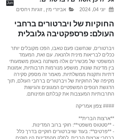
Jun
יוני 04, 2024
אביזרי מין
,
זוגיות ויחסים
החוקיות של ויברטורים ברחבי
העולם: פרספקטיבה גלובלית
ויברטורים, שנחשבו פעם טאבו, הפכו מקובלים יותר
ככלים לבריאות מינית ולהנאה. עם זאת, המעמד
המשפטי של מכשירים אלה משתנה באופן משמעותי
בין מדינות שונות, מושפע מנורמות תרבותיות, אמונות
דתיות ותקנות ממשלתיות. מאמר זה מספק סקירה
מקיפה של החוקיות של ויברטורים ברחבי העולם, תוך
הדגשת הנופים המשפטיים המגוונים והגישות
התרבותיות המעצבות את קבלתם וזמינותם.
#### צפון אמריקה
**ארצות הברית**
- **סטטוס משפטי**: חוקי ברוב המדינות.
- **פרטים**: בעוד שויברטורים חוקיים בדרך כלל
ברחבי ארצות הברית, לחלק מהמדינות היו חוקים