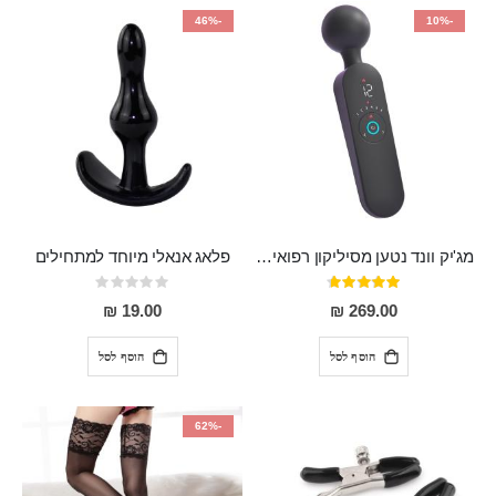
-46%
-10%
מג'יק וונד נטען מסיליקון רפואי חזק בעל 12 מצבי רטט ו6 מהירויות שונות ROMI
פלאג אנאלי מיוחד למתחילים
דירוג:
Rating:
0%
93%
19.00 ₪
269.00 ₪
הוסף לסל
הוסף לסל
-62%