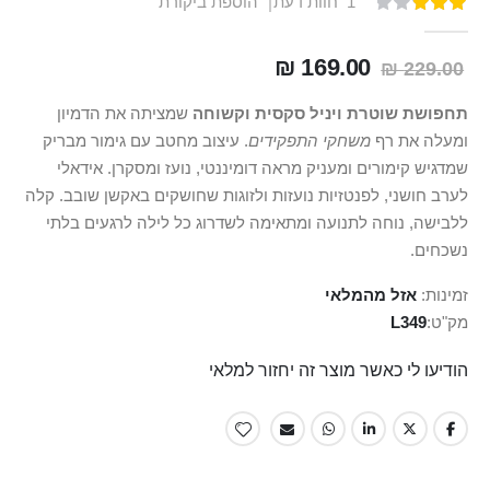
1
חוות דעת
הוספת ביקורת
דירוג:
100
60
% of
169.00 ₪
229.00 ₪
תחפושת שוטרת ויניל סקסית וקשוחה
שמציתה את הדמיון
ומעלה את רף
משחקי התפקידים
. עיצוב מחטב עם גימור מבריק
שמדגיש קימורים ומעניק מראה דומיננטי, נועז ומסקרן. אידאלי
לערב חושני, לפנטזיות נועזות ולזוגות שחושקים באקשן שובב. קלה
ללבישה, נוחה לתנועה ומתאימה לשדרוג כל לילה לרגעים בלתי
נשכחים.
זמינות:
אזל מהמלאי
מק"ט
L349
הודיעו לי כאשר מוצר זה יחזור למלאי