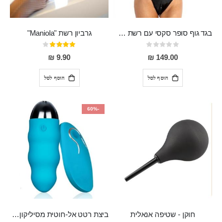
בגד גוף סופר סקסי עם רשת שקופה בחזה ושרשרות מלמעלה וריצרץ מלמטה Pan במפשעה
גרביון רשת "Maniola"
Rating:
דירוג:
80%
0%
9.90 ₪
149.00 ₪
הוסף לסל
הוסף לסל
-60%
חוקן - שטיפה אנאלית
ביצת רטט אל-חוטית מסיליקון רפואי בגודל של 8 ס"מ ורוחב 3 ס"מ בעלת 20 מהירויות שונות "ENKI"