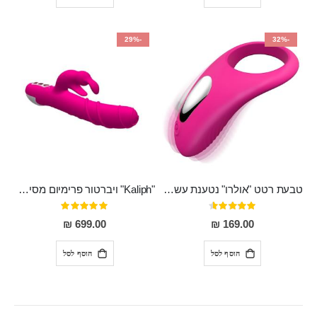
-29%
-32%
טבעת רטט "אולרו" נטענת עשויה סיליקון רפואי עם רטט חזק ומטריף חושים
"Kaliph" ויברטור פרימיום מסיליקון רפואי , נטען, שקט במיוחד, מסתובב ומתפתל, שמנמן עם חדירה 14 סמ
דירוג:
דירוג:
100%
91%
699.00 ₪
169.00 ₪
הוסף לסל
הוסף לסל