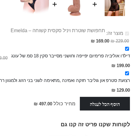
תחפושת שוטרת ויניל סקסית קשוחה – Emelda
מוצר זה:
מחיר
169.00 ₪
229.00 ₪
מבצע
דילדו אוליביה פרימיום יפייפה וחושני מסייבר סקין 18 סמ של עונג
.00 ₪
מחיר
199.00 ₪
מבצע
רצועת סטרפ און גוליבר חזקה ואמינה ,מתאימה לשני בני הזוג ולמגוון ר
מחיר
129.00 ₪
מבצע
הוסף הכל לעגלה
מחיר כולל
497.00 ₪
לקוחות שקנו פריט זה קנו גם
Skip