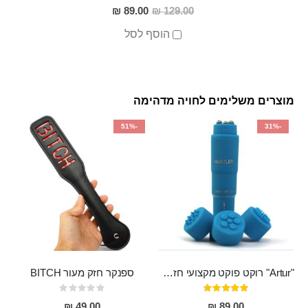
מחיר
89.00 ₪
129.00 ₪
מבצע
הוסף לסל
מוצרים משלימים לחויה מדהימה
-51%
-31%
"Artur" רוקט פוקט מקצועי חזק במיוחד
ספנקר חזק מעור BITCH
דירוג:
Rating:
0%
95%
49.00 ₪
89.00 ₪