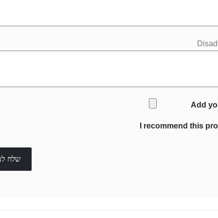
Disad
Add yo
I recommend this pr
שלח לב