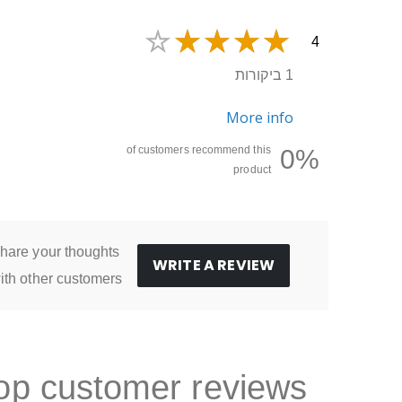
4
1 ביקורות
More info
of customers recommend this
0%
product
hare your thoughts
WRITE A REVIEW
ith other customers
op customer reviews