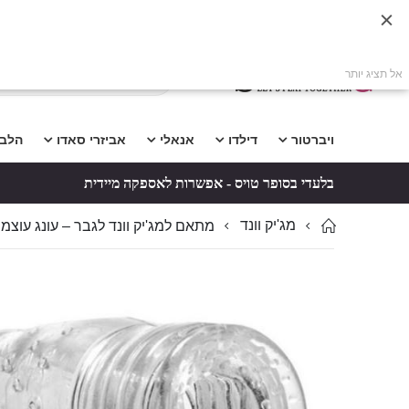
אל תציג יותר
ויברטור
דילדו
אנאלי
אביזרי סאדו
הלב
בלעדי בסופר טויס - אפשרות לאספקה מיידית
מג'יק וונד
מתאם למג'יק וונד לגבר – עונג עוצמת
לדלג
לדלג
לסוף
להתחלה
של
של
גלריית
גלריית
תמונות
תמונות