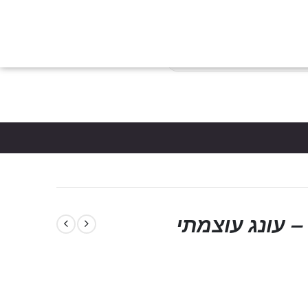
צות
הבלוג
כניסת לקוחות
צור קשר
יצירת חשבון
פריטים
0
*5061
סל קניות
– עונג עוצמתי