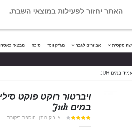
שלום
שאלות נפו
האתר יחזור לפעילות במוצאי השבת.
שה סקסית
אביזרים לגבר
מג'יק וונד
סיכה
מבצעי כאסח
יד במים JUH
ויברטור רוקט פוקט סיליק
במים Juh
5
ביקורות
הוספת ביקורת
דירוג:
100
80
% of