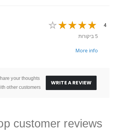
4
5 ביקורות
More info
hare your thoughts
WRITE A REVIEW
ith other customers
op customer reviews