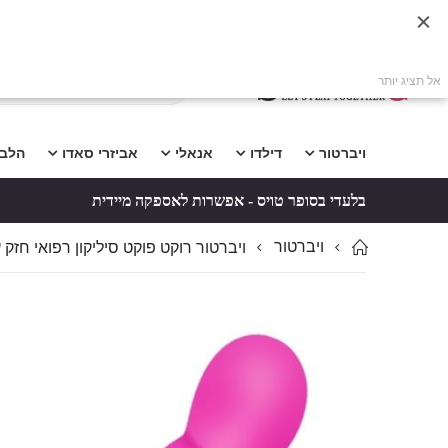
אל תציג יותר
ויברטור
דילדו
אנאלי
אביזרי סאדו
הלב
בלעדי בסופר טויס - אפשרות לאספקה מיידית
ויברטור
ויברטור רוקט פוקט סיליקון רפואי חזק עמ
לדלג
לדלג
לסוף
להתחלה
של
של
גלריית
גלריית
תמונות
תמונות