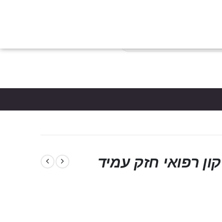
צות
הבלוג
כניסת לקוחות
צור קשר
יצירת חשבון
פריטים
0
*5061
סל קניות
ון רפואי חזק עמיד