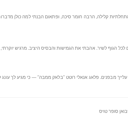
חלתיות קלילה, הרבה חומר סיכה, ופתאום הבנתי למה כולן מדברות 
 לכל הגוף לשיר. אהבתי את הגמישות והבסיס היציב. מרגיש יוקרתי, נ
ייך מבפנים. פלאג אנאלי רוטט "בלאק ממבה" — כי מגיע לך עונג לא 