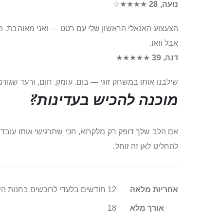
נועה, 28
★★★★☆
הצעצוע האנאלי הראשון שלי עם רטט — ואני מאוהבת. הת
אבל וואו.
דנה, 39
★★★★★
שילבנו אותו במשחק זוגי — בום. עומק, חום, ורעד שגורם
מוכנה להכיש בעדינות?
אם הלב שלך דופק רק מלקרוא, חכי שתרגישי אותו עובד על
להחליט לאן זה זוחל.
מידע
אחריות מלאה
12 חודשים בלעדי לרוכשים בחנות היבואן סופר טויס
נוסף
אורך מלא
18