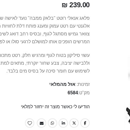
239.00 ₪
פלאג אנאלי רוטט "בלאק ממבה" נועד לאישה שא
אלגנטי עם רטט עמוק ומענג פותח דלת לחוויות 
צוואר גמיש מסתגל לגוף, ובסיס רחב דואג לש
המרשים הופכים אותו למושלם לרגעי סולו או לפלר
עשוי סיליקון בטוח לגוף ומרגיש חלק, רטט מתכו
וללבישה יציבה, צבע שחור יוקרתי, מתאים למתחיל
לשימוש עם חומר סיכה על בסיס מים בלבד.
זמינות:
אזל מהמלאי
מק"ט
6584
הודיעו לי כאשר מוצר זה יחזור למלאי