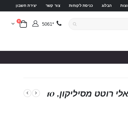
צות
הבלוג
כניסת לקוחות
צור קשר
יצירת חשבון
פריטים
0
*5061
סל קניות
בלאק ממבה – פלאג אנאלי רוטט מסיליקון, 10