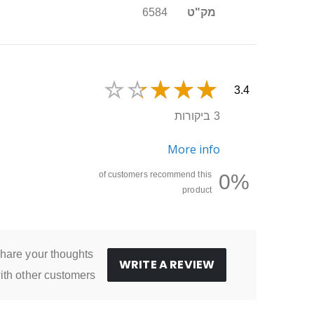
מק"ט
6584
3.4
3 ביקורות
More info
of customers recommend this
0%
product
hare your thoughts
WRITE A REVIEW
ith other customers