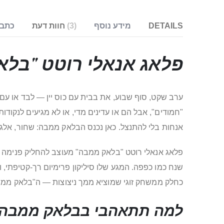
DETAILS
מידע נוסף
3
חוות דעת
כתבו
פלאג אנאלי
רוטט "בלא
ערב שקט, סוף שבוע, את בבית עם כוס יין — לבד או עם 
"חמודים", אבל הם או עדינים מדי, או לא מגיעים לנקוד
אנחות בלי להתנצל. כאן נכנס הבלאק ממבה: שחור, אלגנ
פלאג אנאלי רוטט "בלאק ממבה" מעוצב להחליק פנימה כמ
שנח כמו כפפה. המגע שלו סיליקון פרימיום רך-קטיפתי,
כחלק ממשחק זוגי שמוציא ממך ניצוצות — ה"בלאק ממבה
למה תתאהבי בבלאק ממבה