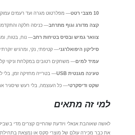
10 מצבי רטט
— מפלרטוט מגרה ועד רעמים עמוקי
קצה מדורג וגוף מתרחב
— כניסה חלקה והתקדמות
צוואר גמיש ובסיס בטיחות רחב
— נוח, בטוח, ומ
סיליקון היפואלרגני
— קטיפתי, נקי, ומרגיש יוקרתי 
עמיד למים
— משחקים רטובים במקלחת וניקוי קלי
טעינה מגנטית USB
— בטרייה מחזיקה זמן, בלי 
שקט ודיסקרטי
— כל העוצמה, בלי רעש שיסגיר א
למי זה מתאים
לאשה שאוהבת אנאלי ויודעת שהחיים קצרים מדי בשביל ה
את כבר מכירה עולם של מוצרי סקס או נמצאת בתחילת ה