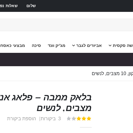
שלום
שאלות נפו
שה סקסית
אביזרים לגבר
מג'יק וונד
סיכה
מבצעי כאסח
נשים
מצבים, לנשים
3
ביקורות
הוספת ביקורת
דירוג:
100
67
% of