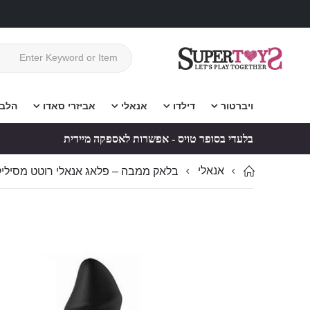
ויברטור
דילדו
אנאלי
אביזרי סאדו
הלב
בלעדי בסופר טויס - אפשרות לאספקה מיידית
אנאלי
בלאק ממבה – פלאג אנאלי רוטט מסיליקון, 10 מצבים, ל
לדלג
לדלג
לסוף
להתחלה
של
של
גלריית
גלריית
תמונות
תמונות