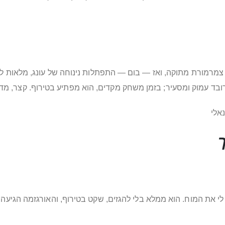
צמרמורת מתוקה, ואז — בום — התפתלות נינוחה של עונג, מלאות לוח
 רובד עמוק ומסעיר; בזמן משחק מקדים, הוא מפתיע בטירוף. קצר, מדו
אלי
עלתי אותו על מצב 3 פשוט כיבתה לי את המוח. הוא ממלא בלי להגזים, שקט בטירוף, וה