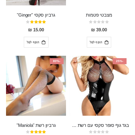
מצבטי פטמות
גרביון סקסי "Ginger"
Rating:
דירוג:
80%
0%
15.00 ₪
39.00 ₪
הוסף לסל
הוסף לסל
-80%
-25%
בגד גוף סופר סקסי עם רשת שקופה בחזה ושרשרות מלמעלה וריצרץ מלמטה Pan במפשעה
גרביון רשת "Maniola"
Rating:
דירוג: