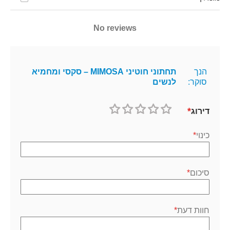
No reviews
הנך
תחתוני חוטיני MIMOSA – סקסי ומחמיא
סוקר:
לנשים
דירוג
1
2
3
4
5
כוכב
כוכבים
כוכבים
כוכבים
כוכבים
כינוי
סיכום
חוות דעת