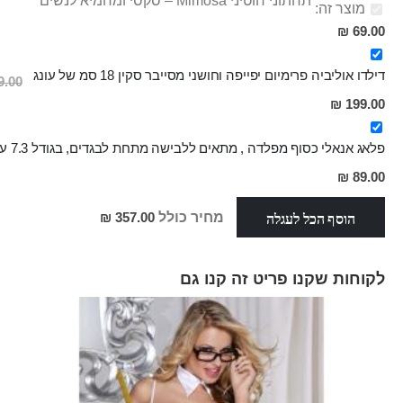
תחתוני חוטיני Mimosa – סקסי ומחמיא לנשים
מוצר זה:
69.00 ₪
דילדו אוליביה פרימיום יפייפה וחושני מסייבר סקין 18 סמ של עונג
.00 ₪
מחיר
199.00 ₪
מבצע
פלאג אנאלי כסוף מפלדה , מתאים ללבישה מתחת לבגדים, בגודל 7.3 על 2.8 ס"מ
מחיר
89.00 ₪
מבצע
הוסף הכל לעגלה
מחיר כולל
357.00 ₪
לקוחות שקנו פריט זה קנו גם
Skip
carousel