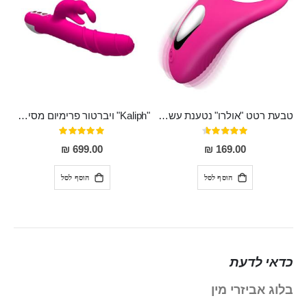
טבעת רטט "אולרו" נטענת עשויה סיליקון רפואי עם רטט חזק ומטריף חושים
"Kaliph" ויברטור פרימיום מסיליקון רפואי , נטען, שקט במיוחד, מסתובב ומתפתל, שמנמן עם חדירה 14 סמ
דירוג:
דירוג:
100%
91%
699.00 ₪
169.00 ₪
הוסף לסל
הוסף לסל
כדאי לדעת
בלוג אביזרי מין