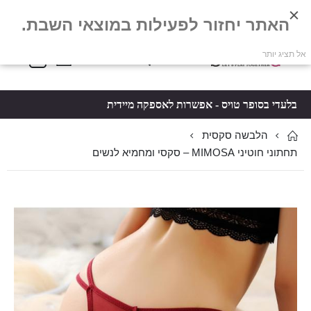
האתר יחזור לפעילות במוצאי השבת.
פריטים
0
אל תציג יותר
Toggle
*5061
סל קניות
Nav
בלעדי בסופר טויס - אפשרות לאספקה מיידית
הלבשה סקסית
תחתוני חוטיני MIMOSA – סקסי ומחמיא לנשים
לדלג
לדלג
לסוף
להתחלה
של
של
גלריית
גלריית
תמונות
תמונות