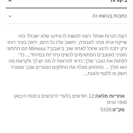
ביקורות
כתבות בנושא זה
רוצה לגרות אותו? רוצה לעשות לו טיזינג שלא ישכח? כזה
שייקח איתו מחר לעבודה, יחשוב עליו כל היום, יראה בעיני רוחו
ורק יחכה לרגע שיוכל לאחוז שוב בישבנך? Mimosa הם תחתוני
חוטיני מעוצבים המתאימים לנשים טיזריות במיוחד.... כדי
לפתות את הגבר שלך; כדאי להראות לו מה יש לך ולקראת מה
הוא הולך.... התחתון מגלה את החלקים המגרים שבך ומעורר
חשק עז ללטף ולגעת....
מידע
12 חודשים בלעדי לרוכשים בחנות היבואן
נוסף
סופר טויס
5339