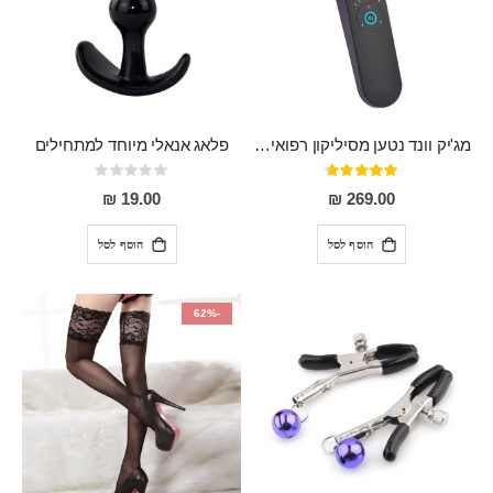
מג'יק וונד נטען מסיליקון רפואי חזק בעל 12 מצבי רטט ו6 מהירויות שונות ROMI
פלאג אנאלי מיוחד למתחילים
דירוג:
Rating:
0%
93%
19.00 ₪
269.00 ₪
הוסף לסל
הוסף לסל
-62%