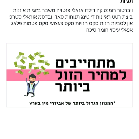
תגיות
ויברטור
רומנטיקה
דילדו
אנאלי
פנטזיה
משבר בזוגיות
אוננות
ביצת רטט
ראיונות
דייטינג
תנוחות
סאדו ובדסמ
אוראלי
סטרפ
און
לסביות
חנות סקס
חנויות סקס
צעצועי סקס
פטמות
פלאג
אנאלי
עיסוי
חומר סיכה