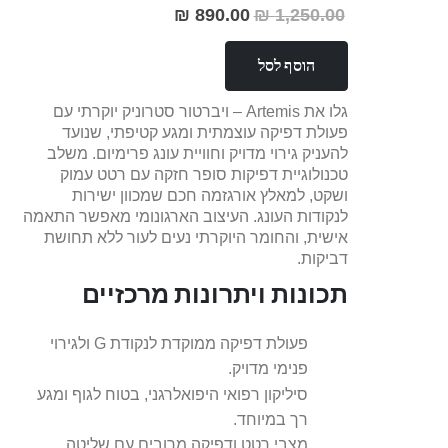
890.00 ₪
1,250.00 ₪
מחיר
מבצע
הוסף לסל
גלו את Artemis – ויברטור סטרוניק יוקרתי עם
פעולת דפיקה עוצמתית ומגע קטיפתי, שנועד
להעניק גירוי מדויק וחוויית עונג פרימיום. משלב
טכנולוגיית דפיקות סופר חזקה עם רטט עמוק
ושקט, למאלץ אורגזמה חכם שמכוון ישירות
לנקודות העונג. העיצוב הארגונומי מאפשר התאמה
אישית, והחומר היוקרתי נעים לעור ללא תחושת
דביקות.
תכונות ויתרונות מרכזיים
פעולת דפיקה ממוקדת לנקודת G ולגירוי
פנימי מדויק.
סיליקון רפואי היפואלרגני, בטוח לגוף ומגע
רך במיוחד.
מצבי רטט ודפיקה מרובים עם שליטה