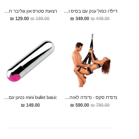
דילדו כפול ענק עם בסיס ואקום Kuan Ti
רצועת סטרפ און גוליבר חזקה ואמינה ,מתאימה לשני בני הזוג ולמגוון רחב של הדילדואים
מחיר
מחיר
129.00 ₪
189.00 ₪
349.00 ₪
449.00 ₪
מבצע
מבצע
נדנדת סקס - נדנדה לאוהבים
mini bullet basic נטען עם מספר מהירויות
מחיר
149.00 ₪
590.00 ₪
790.00 ₪
מבצע