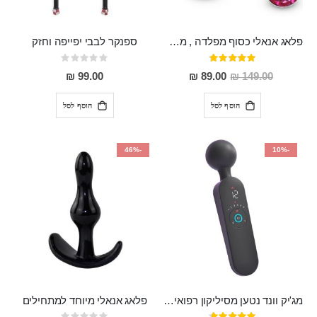
פלאג אנאלי כסוף מפלדה , מתאים ללבישה מתחת לבגדים, בגודל 7.3 על 2.8 ס"מ
ספנקר לבבי יפייפה וחזק
דירוג:
Rating:
0%
97%
מחיר
99.00 ₪
89.00 ₪
149.00 ₪
מבצע
הוסף לסל
הוסף לסל
-46%
-10%
מג'יק וונד נטען מסיליקון רפואי חזק בעל 12 מצבי רטט ו6 מהירויות שונות ROMI
פלאג אנאלי מיוחד למתחילים