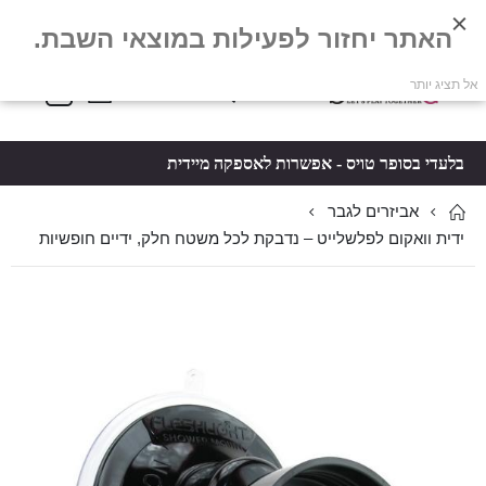
האתר יחזור לפעילות במוצאי השבת.
פריטים
0
אל תציג יותר
Toggle
*5061
סל קניות
Nav
בלעדי בסופר טויס - אפשרות לאספקה מיידית
אביזרים לגבר
ידית וואקום לפלשלייט – נדבקת לכל משטח חלק, ידיים חופשיות
לדלג
לדלג
לסוף
להתחלה
של
של
גלריית
גלריית
תמונות
תמונות