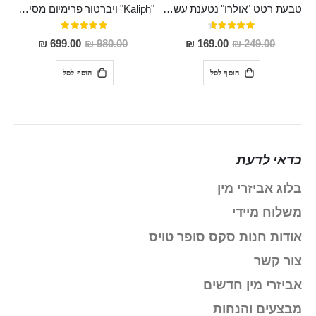
טבעת רטט "אולרו" נטענת עשויה סיליקון רפואי עם רטט חזק ומטריף חושים
"Kaliph" ויברטור פרימיום מסיליקון רפואי , נטען, שקט במיוחד, מסתובב ומתפתל, שמנמן עם חדירה 14 סמ
דירוג:
דירוג:
100%
91%
מחיר
מחיר
699.00 ₪
980.00 ₪
169.00 ₪
249.00 ₪
מבצע
מבצע
הוסף לסל
הוסף לסל
כדאי לדעת
בלוג אביזרי מין
משלוח מיידי
אודות חנות סקס סופר טויס
צור קשר
אביזרי מין חדשים
מבצעים והנחות