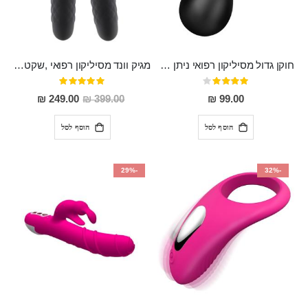
חוקן גדול מסיליקון רפואי ניתן לשימוש גם כפלאג וגם כחרוזים אנאלים
מגיק וונד מסיליקון רפואי ,שקט במיוחד, נטען בעל 10 מהירויות שונות "Erna"
דירוג:
דירוג:
100%
80%
מחיר
249.00 ₪
399.00 ₪
99.00 ₪
מבצע
הוסף לסל
הוסף לסל
-29%
-32%