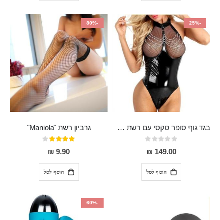
-80%
-25%
בגד גוף סופר סקסי עם רשת שקופה בחזה ושרשרות מלמעלה וריצרץ מלמטה Pan במפשעה
גרביון רשת "Maniola"
Rating:
דירוג:
80%
0%
9.90 ₪
149.00 ₪
הוסף לסל
הוסף לסל
-60%