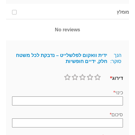
מומלץ
No reviews
הנך
ידית וואקום לפלשלייט – נדבקת לכל משטח
סוקר:
חלק, ידיים חופשיות
דירוג
1
2
3
4
5
כוכב
כוכבים
כוכבים
כוכבים
כוכבים
כינוי
סיכום