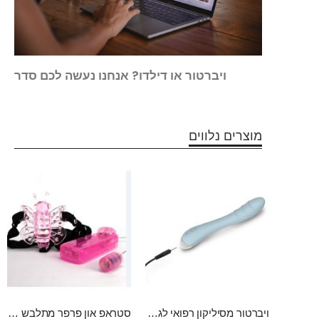
ויברטור או דילדו? אנחנו נעשה לכם סדר
מוצרים נלווים
ויברטור מסיליקון רפואי לגירוי נקודת ה-ג FOX
סטראפ און פרפר מתלבש כמו תחתונים, עם רטט