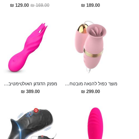
מחיר
129.00 ₪
169.00 ₪
189.00 ₪
מבצע
מוצר כפול להנאה מובטחת גם ביצת רטט חזקה מסיליקון רפואי וגם ויברטור לשון לגירוי עדין וממוקד של הדגדגן LILO
מפנק הדגדגן האולטימטיבי דו מנועי גם לעינוג אוראלי וגם עם רטט חזק במיוחד Mete
389.00 ₪
299.00 ₪