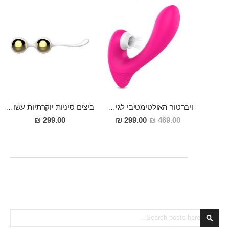
ויברטור האולטימטיבי לגירוי חזק של נקודת ה-ג ולשאיבה מטריפת חושים של הדגדגן VENUS
ביצים סיניות יוקרתיות עשויות אלומיניום מצופה סיליקון לאורגזמות חזקות ועמוקות יותר "Nalone Yany Kegal Balls"
מחיר
299.00 ₪
299.00 ₪
469.00 ₪
מבצע
Search