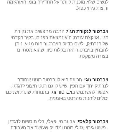
לנשים שלא מוכנות לוותר על החדירה בזמן האורגזמה
ורוצות גירוי כפול.
ויברטור לנקודת הג'י
: הרבה מחפשים את נקודת
הג'י, אז קצת עזרה: היא נמצאת בפנים, בקיר הקדמי
של הנרתיק, ולשם בדיוק הויברטור הזה מגיע. ניתן
להבחין בויברטור הזה בקלות כיוון שהוא מסתיים
בצורה מעוקלת.
ויברטור זוגי
:
הכוונה היא לויברטור רוטט שחודר
לנרתיק יחד עם הפין ושיש לו גם רטט חיצוני לדגדגן.
אפשר להשתמש ב
ויברטור זוגי
בתנוחות שונות ושניכם
יכולים ליהנות מהרטט בו-זמנית.
ויברטור קלאסי
: אביזר מין פאלי, בלי תוספות לדגדגן
- פשוט גירוי וגנילי רוטט ומדוייק שעושה את העבודה