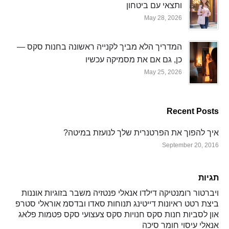
ותצאי עם ביטחון
May 28, 2026
המדריך הלא מביך לקנייה ראשונה בחנות סקס —
כן, גם אם את מסמיקה עכשיו
May 25, 2026
Recent Posts
איך להפוך את הפרטנרית שלך לנועזת במיטה?
September 20, 2016
תגיות
ויברטור
רומנטיקה
דילדו
אנאלי
פנטזיה
משבר בזוגיות
אוננות
ביצת רטט
ראיונות
דייטינג
תנוחות
סאדו ובדסמ
אוראלי
סטרפ
און
לסביות
חנות סקס
חנויות סקס
צעצועי סקס
פטמות
פלאג
אנאלי
עיסוי
חומר סיכה