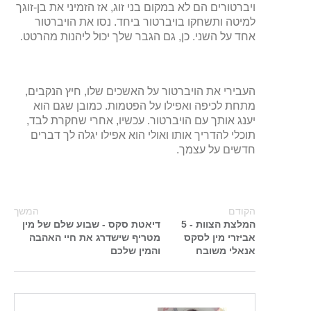
ויברטורים הם לא במקום בני זוג, אז הזמיני את בן-זוגך
למיטה ותשחקו בויברטור ביחד. נסו את הויברטור
אחד על השני. כן, גם הגבר שלך יכול ליהנות מהרטט.
העבירי את הויברטור על האשכים שלו, חיץ הנקבים,
מתחת לכיפה ואפילו על הפטמות. כמובן שגם הוא
יענג אותך עם הויברטור. עכשיו, אחרי שחקרת לבד,
תוכלי להדריך אותו ואולי הוא אפילו יגלה לך דברים
חדשים על עצמך.
הקודם
המשך
המלצת הצוות - 5
דיאטת סקס - שבוע שלם של מין
אביזרי מין לסקס
מטריף שישדרג את חיי האהבה
אנאלי משובח
והמין שלכם