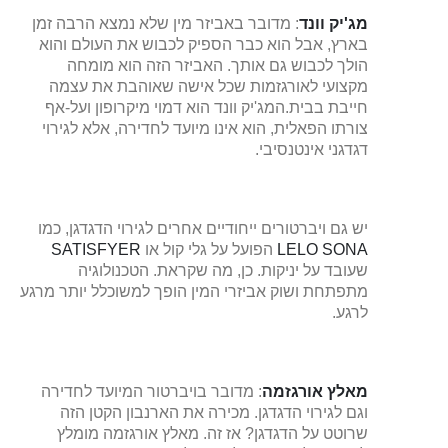
מג'יק וונד
: מדובר באביזר מין שלא נמצא הרבה זמן
בארץ, אבל הוא כבר הספיק לכבוש את העולם והוא
הולך לכבוש גם אותך. האביזר הזה הוא מומחה
מקצועי לאורגזמות שכל אישה שאוהבת את עצמה
חייבת בבית.המג'יק וונד הוא דמוי מיקרופון ועל-אף
צורתו הפאלית, הוא אינו מיועד לחדירה, אלא לגירוי
דגדגני אינטנסיבי.
יש גם ויברטורים ייחודיים אחרים לגירוי הדגדגן, כמו
LELO SONA
הפועל על גלי קול או
SATISFYER
שעובד על יניקות. כן, מה שקראת. הטכנולוגיה
מתפתחת ושוק אביזרי המין הופך למשוכלל יותר מרגע
לרגע.
מאלץ אורגזמה
: מדובר בויברטור המיועד לחדירה
וגם לגירוי הדגדגן. מכירה את הארנבון הקטן הזה
שרוטט על הדגדגן? אז זה. מאלץ אורגזמה מומלץ