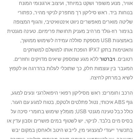
אוויר, מנוע משופר ושקט במיוחד, ועיצוב ארגונומי המונח
בנוחות ביד. ראש סיליקון רך מתפרק לניקוי מהיר, כפתורי
שליטה מוארים מאפשרים ניווט אינטואיטיבי, והגוף המצופה
בגימור רוז-גולד מרהיב מעניק תחושת פרימיום. טעינה מגנטית
באמצעות USB מספקת סוללה עמידה לשימוש ממושך,
והאטימות בתקן IPX7 הופכת אותו למושלם למשחקים
רטובים.
ויברטור
ללא מגע שמספק שיאים מדויקים וחוזרים.
המעבר בין עוצמות חלק, כך שתוכלי לעלות בהדרגה או לקפוץ
לשיא במרחק לחיצה.
הרכב וחומרים: ראש מסיליקון רפואי היפואלרגני ונעים למגע,
גוף ABS איכותי, נטול פתלטים ולטקס, בטוח למגע עם העור.
כולל כבל טעינה מגנטי USB; מומלץ שימוש בחומרי סיכה על
בסיס מים בלבד. לניקוי, יש לשטוף במים פושרים וסבון עדין או
בתכשיר ייעודי לצעצועי מין, לייבש היטב ולאחסן במקום יבש