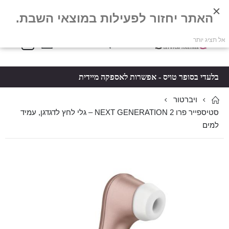
האתר יחזור לפעילות במוצאי השבת.
פריטים
0
אל תציג יותר
Toggle
*5061
סל קניות
Nav
בלעדי בסופר טויס - אפשרות לאספקה מיידית
ויברטור
סטיספייר פרו 2 NEXT GENERATION – גלי לחץ לדגדגן, עמיד
למים
לדלג
לדלג
לסוף
להתחלה
של
של
גלריית
גלריית
תמונות
תמונות