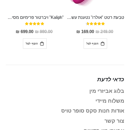
טבעת רטט "אולרו" נטענת עשויה סיליקון רפואי עם רטט חזק ומטריף חושים
"Kaliph" ויברטור פרימיום מסיליקון רפואי , נטען, שקט במיוחד, מסתובב ומתפתל, שמנמן עם חדירה 14 סמ
דירוג:
דירוג:
100%
91%
מחיר
מחיר
699.00 ₪
980.00 ₪
169.00 ₪
249.00 ₪
מבצע
מבצע
הוסף לסל
הוסף לסל
כדאי לדעת
בלוג אביזרי מין
משלוח מיידי
אודות חנות סקס סופר טויס
צור קשר