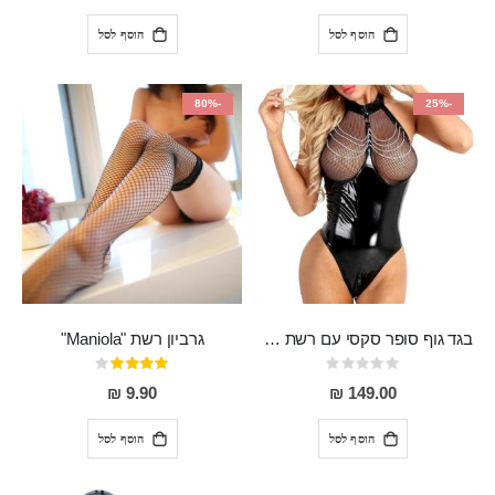
הוסף לסל
הוסף לסל
-80%
-25%
בגד גוף סופר סקסי עם רשת שקופה בחזה ושרשרות מלמעלה וריצרץ מלמטה Pan במפשעה
גרביון רשת "Maniola"
Rating:
דירוג:
80%
0%
9.90 ₪
149.00 ₪
הוסף לסל
הוסף לסל