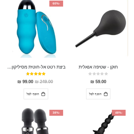
-60%
חוקן - שטיפה אנאלית
ביצת רטט אל-חוטית מסיליקון רפואי בגודל של 8 ס"מ ורוחב 3 ס"מ בעלת 20 מהירויות שונות "ENKI"
Rating:
דירוג:
93%
0%
מחיר
99.00 ₪
249.00 ₪
59.00 ₪
מבצע
הוסף לסל
הוסף לסל
-38%
-48%