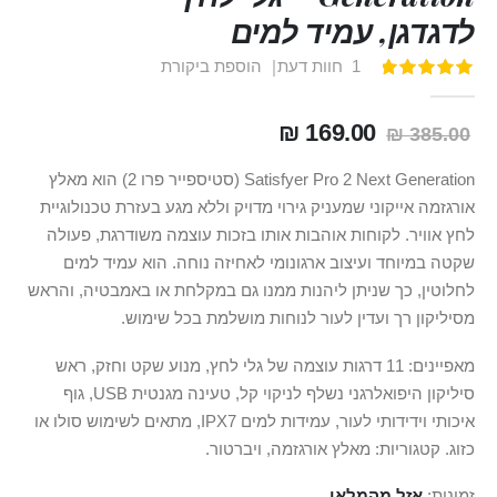
לדגדגן, עמיד למים
1
חוות דעת
הוספת ביקורת
דירוג:
100
100
% of
169.00 ₪
385.00 ₪
Satisfyer Pro 2 Next Generation (סטיספייר פרו 2) הוא מאלץ
אורגזמה אייקוני שמעניק גירוי מדויק וללא מגע בעזרת טכנולוגיית
לחץ אוויר. לקוחות אוהבות אותו בזכות עוצמה משודרגת, פעולה
שקטה במיוחד ועיצוב ארגונומי לאחיזה נוחה. הוא עמיד למים
לחלוטין, כך שניתן ליהנות ממנו גם במקלחת או באמבטיה, והראש
מסיליקון רך ועדין לעור לנוחות מושלמת בכל שימוש.
מאפיינים: 11 דרגות עוצמה של גלי לחץ, מנוע שקט וחזק, ראש
סיליקון היפואלרגני נשלף לניקוי קל, טעינה מגנטית USB, גוף
איכותי וידידותי לעור, עמידות למים IPX7, מתאים לשימוש סולו או
כזוג. קטגוריות: מאלץ אורגזמה, ויברטור.
זמינות:
אזל מהמלאי