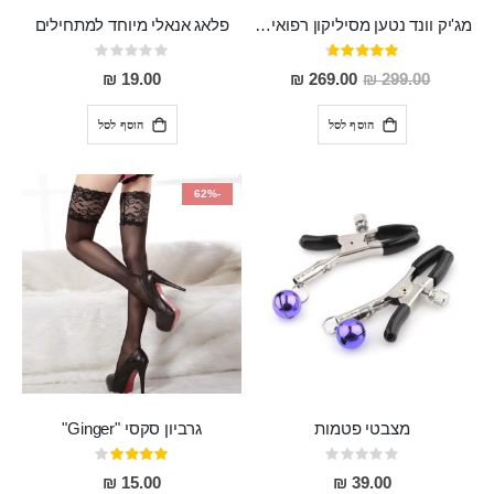
מג'יק וונד נטען מסיליקון רפואי חזק בעל 12 מצבי רטט ו6 מהירויות שונות ROMI
פלאג אנאלי מיוחד למתחילים
דירוג:
Rating:
0%
93%
מחיר
19.00 ₪
269.00 ₪
299.00 ₪
מבצע
הוסף לסל
הוסף לסל
-62%
מצבטי פטמות
גרביון סקסי "Ginger"
Rating:
דירוג:
80%
0%
15.00 ₪
39.00 ₪