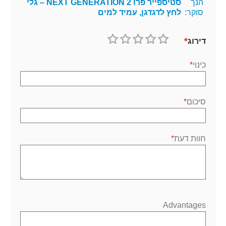
הנך
סטיספייר פרו 2 NEXT GENERATION – גלי
סוקר:
לחץ לדגדגן, עמיד למים
דירוג
1
2
3
4
5
כוכב
כוכבים
כוכבים
כוכבים
כוכבים
כינוי
סיכום
חוות דעת
Advantages