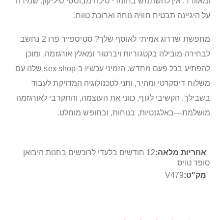
ומאוורר. אין להשתמש בחומרי סיכה מבוססי סיליקון. שמירה
על היגיינה תבטיח חוויה נוחה וארוכת טווח.
מחפשת שדרוג אמיתי לאוסף שלך? סטיספייר פרו 2 נחשב
לבחירה מובילה בקטגוריות ויברטור ומאלץ אורגזמה, ומוכן
להפתיע בכל פעם מחדש. הזמיני עכשיו ב-sex shop שלנו עם
משלוח דיסקרטי ומהיר, ותני לטכנולוגיה המדויקת לעבוד
בשבילך. הקשיבי לגוף, כווני את העוצמה, והתקרבי לאורגזמה
מושלמת—באלגנטיות, בנוחות, ובחופש מוחלט.
מידע
12 חודשים בלעדי לרוכשים בחנות היבואן
נוסף
סופר טויס
V479