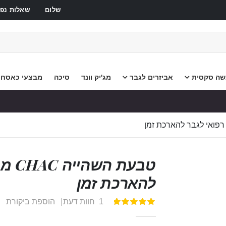
שלום
שאלות נפו
שה סקסית
אביזרים לגבר
מג'יק וונד
סיכה
מבצעי כאסח
טבעת
להארכת זמן
1
חוות דעת
הוספת ביקורת
דירוג:
100
100
% of