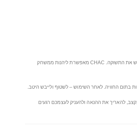
למי זה מתאים? לזוגות שרוצים להאריך את הזמן המשותף במיטה, להעמיק את האינטימיות, להעביר הילוך בקצב ולעורר מחדש את התשוקה. CHAC מאפשרת ליהנות ממשחק
ת בתום החוויה. לאחר השימוש – לשטוף ולייבש היטב.
זמן לשלוט בקצב, להאריך את ההנאה ולהעניק לעצמכם רגעים