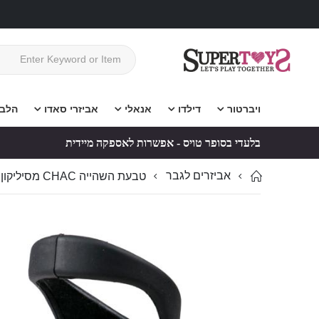
ויברטור
דילדו
אנאלי
אביזרי סאדו
הלב
בלעדי בסופר טויס - אפשרות לאספקה מיידית
אביזרים לגבר
טבעת השהייה CHAC מסיליקון רפואי לגבר להארכת זמן
לדלג
לדלג
לסוף
להתחלה
של
של
גלריית
גלריית
תמונות
תמונות