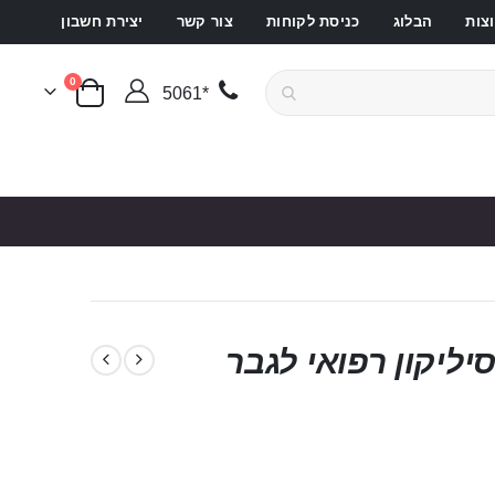
צות
הבלוג
כניסת לקוחות
צור קשר
יצירת חשבון
פריטים
0
*5061
סל קניות
 השהייה CHAC מסיליקון רפואי לגבר