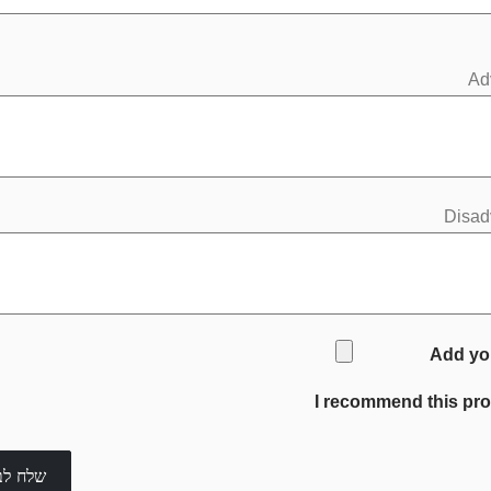
Ad
Disad
Add yo
I recommend this pr
שלח לב